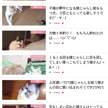
癒される
子猫が夢中になる猫じゃらし術をも
つ犬。２匹ともとっても楽しそうで
す(*´・∀・)
- views
おもしろい
大物１本釣り！ もちろん釣れたの
は……ヽ(=´▽`=)ﾉ
- views
ハプニング
くるくる回る猫じゃらしに目を回し
てしまい落っこちてしまう猫さん( ＞
Д＜；)
- views
可愛い
上目遣いで(?)猫じゃらしを狙う猫さ
んの目に吸い込まれそうです(*≧∀≦*)
- views
おもしろい
舌をしまい忘れた猫さんはとっても