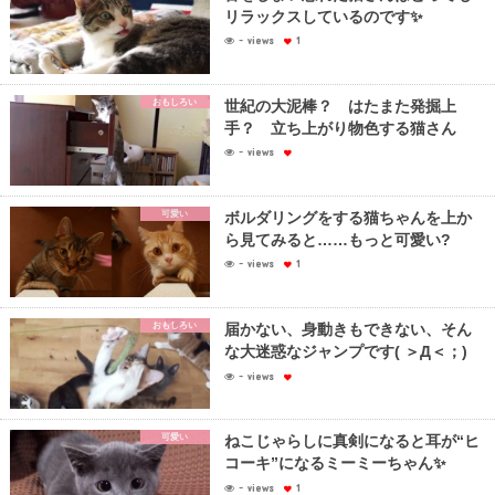
リラックスしているのです✨
- views
1
おもしろい
世紀の大泥棒？ はたまた発掘上
手？ 立ち上がり物色する猫さん
- views
可愛い
ボルダリングをする猫ちゃんを上か
ら見てみると……もっと可愛い?
- views
1
おもしろい
届かない、身動きもできない、そん
な大迷惑なジャンプです( ＞Д＜；)
- views
可愛い
ねこじゃらしに真剣になると耳が“ヒ
コーキ”になるミーミーちゃん✨
- views
1