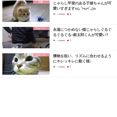
可愛い
じゃらし甲斐のある子猫ちゃんが可
愛いすぎますo(｡´>ω<`｡)o
- views
8
おもしろい
永遠につかめない猫じゃらしぐるぐ
るぐるぐる♪銀太郎くんが可愛い?
- views
1
おもしろい
獲物を狙い、リズムに合わせるよう
にキレッキレに動く猫♪
- views
1