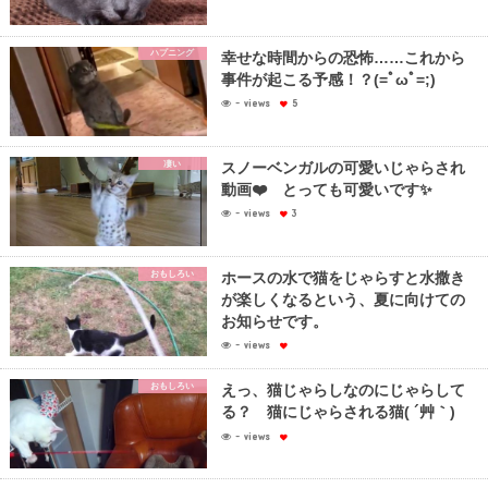
ハプニング
幸せな時間からの恐怖……これから
事件が起こる予感！？(=ﾟωﾟ=;)
- views
5
凄い
スノーベンガルの可愛いじゃらされ
動画❤️ とっても可愛いです✨
- views
3
おもしろい
ホースの水で猫をじゃらすと水撒き
が楽しくなるという、夏に向けての
お知らせです。
- views
おもしろい
えっ、猫じゃらしなのにじゃらして
る？ 猫にじゃらされる猫( ´艸｀)
- views