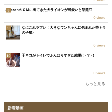
amazonのＣＭに出てきた犬ライオンが可愛いと話題♡
8
0 views
なにこれラブい！大きなワンちゃんに包まれた茶トラ
9
の子猫♪
0 views
子ネコがトイレでふんばりすぎた結果(;・∀・)
10
0 views
もっと見る
新着動画