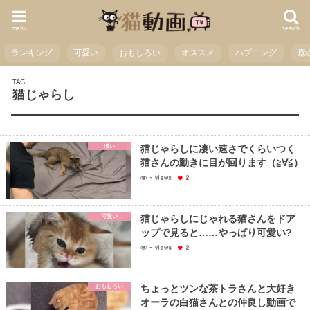
menu
search
ランキング
可愛い
おもしろい
オススメ
ハプニング
癒
TAG
猫じゃらし
凄い
猫じゃらしに凄い速さでくらいつく
猫さんの動きに目が回ります（≧∀≦）
- views
2
可愛い
猫じゃらしにじゃれる猫さんをドア
ップで見ると……やっぱり可愛い?
- views
2
おもしろい
ちょっとツンな茶トラさんと大好き
オーラの白猫さんとの仲良し動画で