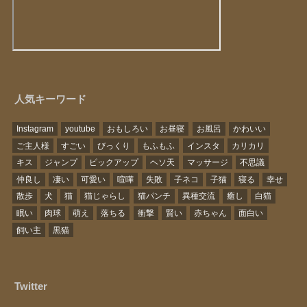
人気キーワード
Instagram
youtube
おもしろい
お昼寝
お風呂
かわいい
ご主人様
すごい
びっくり
もふもふ
インスタ
カリカリ
キス
ジャンプ
ピックアップ
ヘソ天
マッサージ
不思議
仲良し
凄い
可愛い
喧嘩
失敗
子ネコ
子猫
寝る
幸せ
散歩
犬
猫
猫じゃらし
猫パンチ
異種交流
癒し
白猫
眠い
肉球
萌え
落ちる
衝撃
賢い
赤ちゃん
面白い
飼い主
黒猫
Twitter