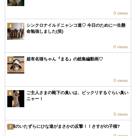
0 views
シンクロナイルドニャンコ達♡ 今日のために一生懸
4
命勉強しました(笑)
0 views
超有名猫ちゃん『まる』の総集編動画♡
5
0 views
ご主人さまの靴下の臭いは、ビックリするぐらい臭い
6
ニャー！
0 views
子猫のいたずらにひな達がまさかの反撃！！さすがの子猫?
7
0 views