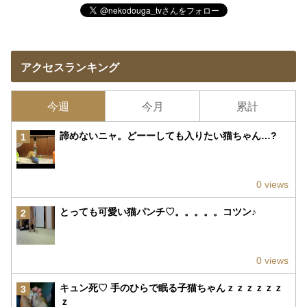
アクセスランキング
今週
今月
累計
諦めないニャ。どーーしても入りたい猫ちゃん…?
1
0 views
とっても可愛い猫パンチ♡。。。。。コツン♪
2
0 views
キュン死♡ 手のひらで眠る子猫ちゃんｚｚｚｚｚｚ
3
ｚ