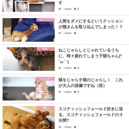
す
- views
2
おもしろい
人間をダメにするというクッション
が猫さんを取り込んでしまった！？
- views
可愛い
ねこじゃらしとじゃれているうち
に、時々疲れてしまう子猫ちゃん(*
´ω｀)
- views
2
おもしろい
猫をじゃらす猫のじゃらし！ これ
が大人の流儀ですね（笑）
- views
5
可愛い
スコティッシュフォールド好きに送
る、スコティッシュフォールドの３
分間?
- views