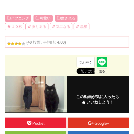
ハプニング
可愛い
癒される
１０秒
振り返る
気になる
黒猫
(
40
投票, 平均値:
4.00)
つぶやく
この動画が気に入ったら
いいねしよう！
Pocket
Google+