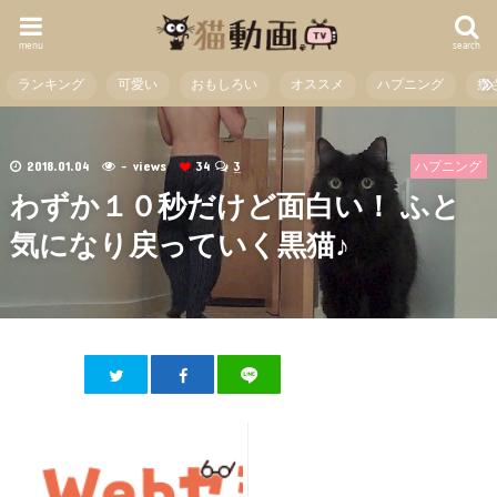
menu
search
ランキング
可愛い
おもしろい
オススメ
ハプニング
癒
2018.01.04
- views
34
3
ハプニング
わずか１０秒だけど面白い！ ふと
気になり戻っていく黒猫♪