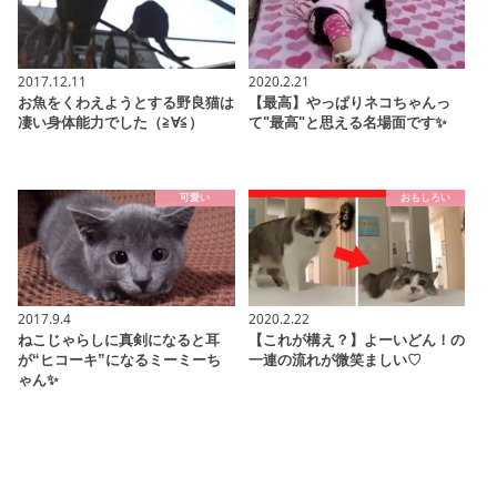
2017.12.11
2020.2.21
お魚をくわえようとする野良猫は
【最高】やっぱりネコちゃんっ
凄い身体能力でした（≧∀≦）
て"最高"と思える名場面です✨
可愛い
おもしろい
2017.9.4
2020.2.22
ねこじゃらしに真剣になると耳
【これが構え？】よーいどん！の
が“ヒコーキ”になるミーミーち
一連の流れが微笑ましい♡
ゃん✨