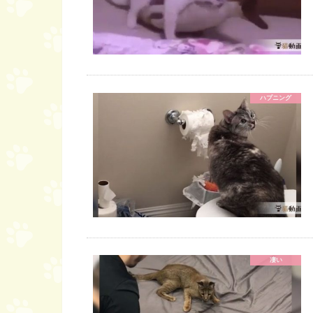
ハプニング
凄い