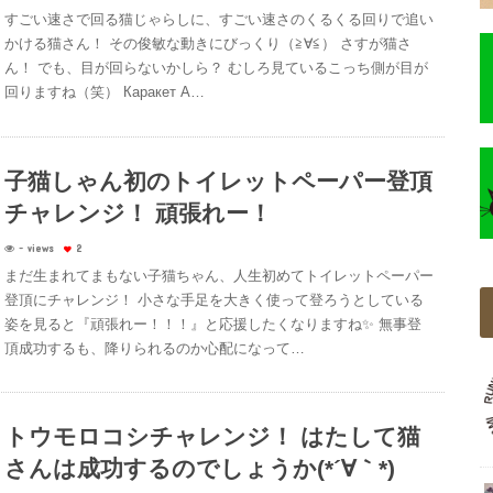
すごい速さで回る猫じゃらしに、すごい速さのくるくる回りで追い
かける猫さん！ その俊敏な動きにびっくり（≧∀≦） さすが猫さ
ん！ でも、目が回らないかしら？ むしろ見ているこっち側が目が
回りますね（笑） Каракет А…
子猫しゃん初のトイレットペーパー登頂
チャレンジ！ 頑張れー！
- views
2
まだ生まれてまもない子猫ちゃん、人生初めてトイレットペーパー
登頂にチャレンジ！ 小さな手足を大きく使って登ろうとしている
姿を見ると『頑張れー！！！』と応援したくなりますね✨ 無事登
頂成功するも、降りられるのか心配になって…
トウモロコシチャレンジ！ はたして猫
さんは成功するのでしょうか(*´∀｀*)