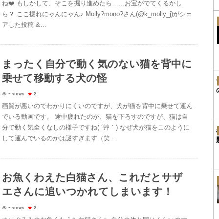
ね❤️ もしかして、そこを掘り進めたら……お宝がでてくるかし
ら？ ここ掘れにゃんにゃん♪ Molly?mono?さん(@k_molly_j)がシェ
アした投稿 &…
まったく自分で動く気のない猫を背中に
乗せて移動する犬の怪
- views
2
画質が悪いのでわかりにくいのですが、犬が猫を背中に乗せて運ん
でいる動画です。 途中疲れたのか、猫を下ろすのですが、猫は自
分で動く気全くなしの様子ですね( ´艸｀) なぜ犬が猫をこのように
して運んでいるのかは謎すぎます（笑…
お魚くわえた白猫さん、これだとサザ
エさんに追いつかれてしまいます！
- views
2