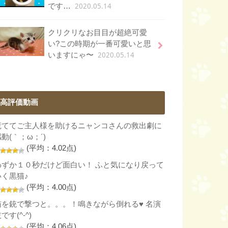
2020.05.14
です…
クリクリなお目目が超絶可愛
い?この時期が一番可愛いと思
2020.05.14
いますにゃ〜
高評価動画
慌ててご主人様を助けるニャンコさんの救出劇に
動(｀；ω；´)
(平均：4.02点)
わずか１０秒だけど面白い！ ふと気になり戻って
いく黒猫♪
(平均：4.00点)
猫を銃で撃つと。。。！鳴きながら倒れる♥ 名演
です(^-^)
(平均：4.06点)