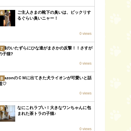
ご主人さまの靴下の臭いは、ビックリす
6
るぐらい臭いニャー！
0 views
子猫のいたずらにひな達がまさかの反撃！！さすが
7
の子猫?
0 views
amazonのＣＭに出てきた犬ライオンが可愛いと話
8
題♡
0 views
なにこれラブい！大きなワンちゃんに包
9
まれた茶トラの子猫♪
0 views