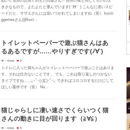
ぬいぐるみのお魚くわえた白猫さん✨ 自分の体と同じくらいの大
きさなもので、よたよたと運んでいます( ´艸｀) こんなに遅いスピ
ードだと、サザエさんには追いつかれてしまいますね（笑） kucin
ggemesさん(@kuci…
トイレットペーパーで遊ぶ猫さんはあ
るあるですが……やりすぎです(ﾉ∀`)
- views
2
トイレに入った猫ちゃんがトイレットペーパーで遊ぶことはありま
す、それは仕方ないことです。 でも、これは取り返しのつかない
タイプですね……｡･ﾟ･(ﾉД`)･ﾟ･｡ できればコロコロするだけにして
ほしい案件です（笑） Na…
猫じゃらしに凄い速さでくらいつく猫
さんの動きに目が回ります（≧∀≦）
- views
2