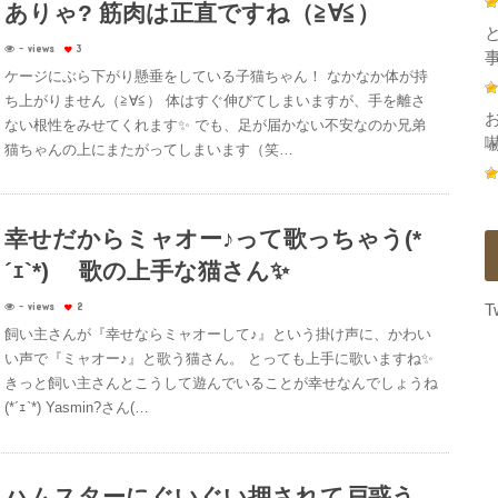
ありゃ? 筋肉は正直ですね（≧∀≦）
- views
3
ケージにぶら下がり懸垂をしている子猫ちゃん！ なかなか体が持
ち上がりません（≧∀≦） 体はすぐ伸びてしまいますが、手を離さ
ない根性をみせてくれます✨ でも、足が届かない不安なのか兄弟
猫ちゃんの上にまたがってしまいます（笑…
幸せだからミャオー♪って歌っちゃう(*
´ｪ`*) 歌の上手な猫さん✨
- views
2
T
飼い主さんが『幸せならミャオーして♪』という掛け声に、かわい
い声で『ミャオー♪』と歌う猫さん。 とっても上手に歌いますね✨
きっと飼い主さんとこうして遊んでいることが幸せなんでしょうね
(*´ｪ`*) Yasmin?さん(…
ハムスターにぐいぐい押されて戸惑う