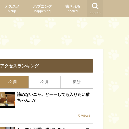
オススメ
ハプニング
癒される
picup
happening
healed
search
アクセスランキング
今週
今月
累計
諦めないニャ。どーーしても入りたい猫
1
ちゃん…?
0 views