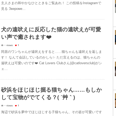
主人さまの和やかなひとときをご覧あれ！ この投稿をInstagramで
見る Звероме…
犬の遠吠えに反応した猫の遠吠えが可愛
い声で癒されます❤️
- views
1
同居のワンちゃんが遠吠えをすると……猫ちゃんも遠吠えを返しま
す！ なんて会話しているのかしら✨ ただ言えるのは、猫ちゃんの
遠吠えは可愛いのです❤️ Cat Lovers Clubさん(@catloversclub)がシ
ェ…
砂浜をほじほじ掘る猫ちゃん……もしか
して宝物がでてくる？( ´艸｀)
- views
1
海辺で砂浜を夢中でほじほじする子猫ちゃん、その姿が可愛いです