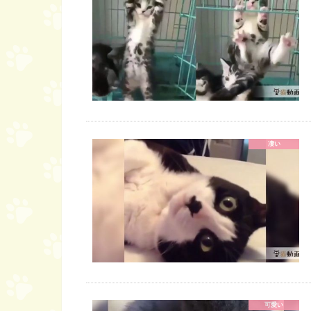
凄い
可愛い