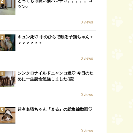
とっても可愛い猫パンチ♡。。。。。コ
2
ツン♪
0 views
キュン死♡ 手のひらで眠る子猫ちゃんｚ
3
ｚｚｚｚｚｚ
0 views
シンクロナイルドニャンコ達♡ 今日のた
4
めに一生懸命勉強しました(笑)
0 views
超有名猫ちゃん『まる』の総集編動画♡
5
0 views