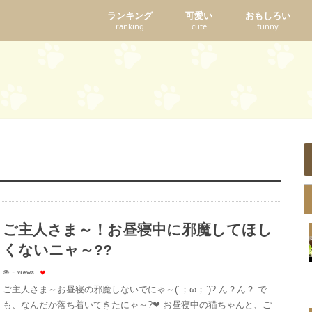
ランキング
可愛い
おもしろい
ranking
cute
funny
ご主人さま～！お昼寝中に邪魔してほし
くないニャ～??
- views
ご主人さま～お昼寝の邪魔しないでにゃ～(´；ω；`)? ん？ん？ で
も、なんだか落ち着いてきたにゃ～?❤ お昼寝中の猫ちゃんと、ご