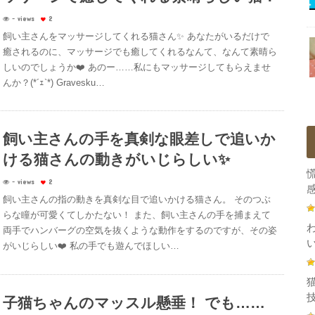
- views
2
飼い主さんをマッサージしてくれる猫さん✨ あなたがいるだけで
癒されるのに、マッサージでも癒してくれるなんて、なんて素晴ら
しいのでしょうか❤️ あのー……私にもマッサージしてもらえませ
んか？(*´ｪ`*) Gravesku…
飼い主さんの手を真剣な眼差しで追いか
ける猫さんの動きがいじらしい✨
- views
2
感
飼い主さんの指の動きを真剣な目で追いかける猫さん。 そのつぶ
らな瞳が可愛くてしかたない！ また、飼い主さんの手を捕まえて
両手でハンバーグの空気を抜くような動作をするのですが、その姿
がいじらしい❤️ 私の手でも遊んでほしい…
技
子猫ちゃんのマッスル懸垂！ でも……