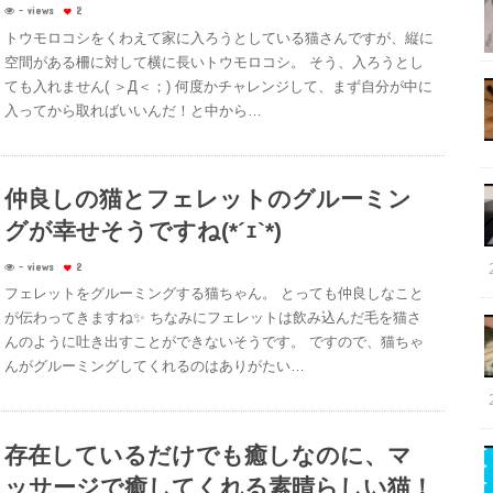
- views
2
トウモロコシをくわえて家に入ろうとしている猫さんですが、縦に
空間がある柵に対して横に長いトウモロコシ。 そう、入ろうとし
ても入れません( ＞Д＜；) 何度かチャレンジして、まず自分が中に
入ってから取ればいいんだ！と中から…
仲良しの猫とフェレットのグルーミン
グが幸せそうですね(*´ｪ`*)
- views
2
フェレットをグルーミングする猫ちゃん。 とっても仲良しなこと
が伝わってきますね✨ ちなみにフェレットは飲み込んだ毛を猫さ
んのように吐き出すことができないそうです。 ですので、猫ちゃ
んがグルーミングしてくれるのはありがたい…
存在しているだけでも癒しなのに、マ
ッサージで癒してくれる素晴らしい猫！