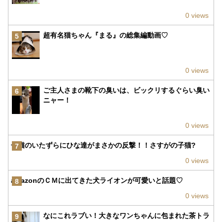
0 views
超有名猫ちゃん『まる』の総集編動画♡
5
0 views
ご主人さまの靴下の臭いは、ビックリするぐらい臭い
6
ニャー！
0 views
子猫のいたずらにひな達がまさかの反撃！！さすがの子猫?
7
0 views
amazonのＣＭに出てきた犬ライオンが可愛いと話題♡
8
0 views
なにこれラブい！大きなワンちゃんに包まれた茶トラ
9