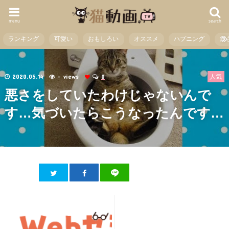
menu
search
ランキング
可愛い
おもしろい
オススメ
ハプニング
癒
2020.05.14
- views
0
人気
悪さをしていたわけじゃないんで
す…気づいたらこうなったんです…