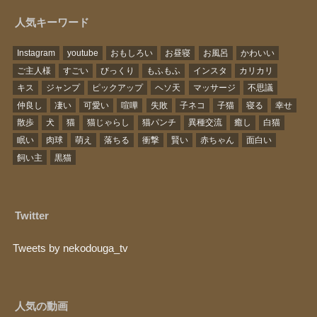
人気キーワード
Instagram
youtube
おもしろい
お昼寝
お風呂
かわいい
ご主人様
すごい
びっくり
もふもふ
インスタ
カリカリ
キス
ジャンプ
ピックアップ
ヘソ天
マッサージ
不思議
仲良し
凄い
可愛い
喧嘩
失敗
子ネコ
子猫
寝る
幸せ
散歩
犬
猫
猫じゃらし
猫パンチ
異種交流
癒し
白猫
眠い
肉球
萌え
落ちる
衝撃
賢い
赤ちゃん
面白い
飼い主
黒猫
Twitter
Tweets by nekodouga_tv
人気の動画