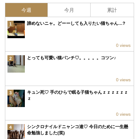
今週
今月
累計
諦めないニャ。どーーしても入りたい猫ちゃん…?
1
0 views
とっても可愛い猫パンチ♡。。。。。コツン♪
2
0 views
キュン死♡ 手のひらで眠る子猫ちゃんｚｚｚｚｚｚ
3
ｚ
0 views
シンクロナイルドニャンコ達♡ 今日のために一生懸
4
命勉強しました(笑)