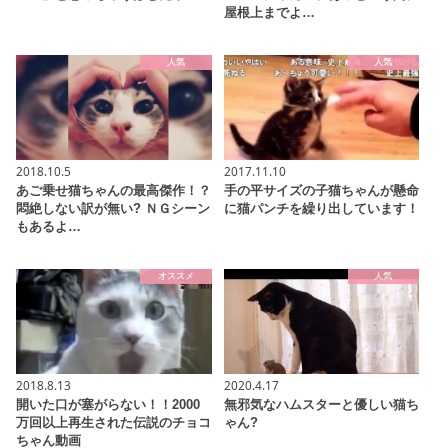
屋根上までよ…
人気
人気
2018.10.5
2017.11.10
あご乗せ猫ちゃんの最高傑作！？
手の平サイズの子猫ちゃんが懸命
悶絶しない訳が無い? ＮＧシーン
に猫パンチを繰り出しています！
もあるよ…
オススメ
人気
2018.8.13
2020.4.17
開いた口が塞がらない！！2000
無邪気なハムスターと優しい猫ち
万回以上再生された伝説のチョコ
ゃん?
ちゃん動画