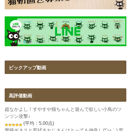
ピックアップ動画
高評価動画
超なかよし！すやすや猫ちゃんと遊んで欲しい小鳥のツ
ンツン攻撃♪
(平均：5.00点)
愛猫ギネスと窓拭きおじさんはとっても仲良し(*´ω｀) 窓