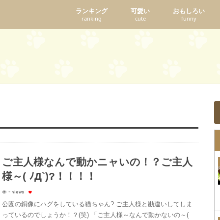
ランキング
可愛い
おもしろい
ranking
cute
funny
ご主人様なんで動かニャいの！？ご主人
様～( ﾉД`)?！！！！
- views
公園の銅像にハグをしている猫ちゃん? ご主人様と勘違いしてしま
っているのでしょうか！？(笑) 「ご主人様～なんで動かないの～(