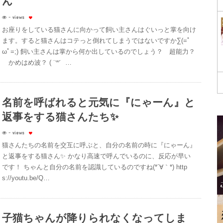
ん
- views
お座りをしている猫さんに向かって飼い主さんはぐいっと掌を向け
ます。すると猫さんはコテっと倒れてしまうではないですか∑(=ﾟ
ωﾟ=;) 飼い主さんは掌から何か出しているのでしょう？ 超能力？
かめはめ波？ ( ˙꒳​˙ …
名前を呼ばれると元気に『にゃーん』と
返事をする猫さんたち✨
- views
猫さんたちの名前を交互に呼ぶと、自分の名前の時に『にゃーん』
と返事をする猫さん✨ かなり高速で呼んでいるのに、反応が早い
です！ ちゃんと自分の名前を認識しているのですね(*´∀｀*) http
s://youtu.be/Q…
子猫ちゃんが降りられなくなってしま