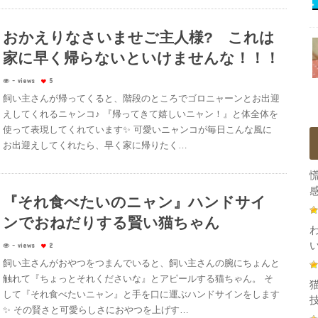
おかえりなさいませご主人様? これは
家に早く帰らないといけませんな！！！
- views
5
飼い主さんが帰ってくると、階段のところでゴロニャーンとお出迎
えしてくれるニャンコ♪ 『帰ってきて嬉しいニャン！』と体全体を
使って表現してくれています✨ 可愛いニャンコが毎日こんな風に
お出迎えしてくれたら、早く家に帰りたく…
感
『それ食べたいのニャン』ハンドサイ
ンでおねだりする賢い猫ちゃん
- views
2
飼い主さんがおやつをつまんでいると、飼い主さんの腕にちょんと
触れて『ちょっとそれくださいな』とアピールする猫ちゃん。 そ
して『それ食べたいニャン』と手を口に運ぶハンドサインをします
技
✨ その賢さと可愛らしさにおやつを上げす…