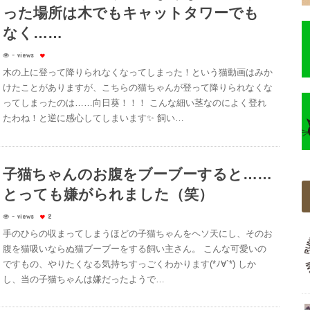
った場所は木でもキャットタワーでも
なく……
- views
木の上に登って降りられなくなってしまった！という猫動画はみか
けたことがありますが、こちらの猫ちゃんが登って降りられなくな
ってしまったのは……向日葵！！！ こんな細い茎なのによく登れ
たわね！と逆に感心してしまいます✨ 飼い…
子猫ちゃんのお腹をブーブーすると……
とっても嫌がられました（笑）
- views
2
手のひらの収まってしまうほどの子猫ちゃんをヘソ天にし、そのお
腹を猫吸いならぬ猫ブーブーをする飼い主さん。 こんな可愛いの
ですもの、やりたくなる気持ちすっごくわかります(*ﾉ∀`*) しか
し、当の子猫ちゃんは嫌だったようで…