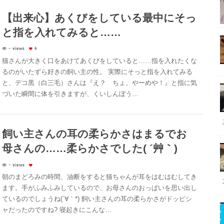
【出来心】あくびをしている最中にそっ
と指を入れてみると……
- views
4
猫さんが大きく口をあけてあくびをしていると……指を入れたくな
るのがいたずら好きの飼い主の性。 実際にそっと指を入れてみる
と、デコ黒（白三毛）さんは『え？ ちょ、やーめや！』と指に気
づいた瞬間に体を引きますが、くいしんぼう…
飼い主さんの耳の柔らかさはまるでお
母さんの……柔らかさでした( ´艸｀)
- views
朝のまどろみの時間、油断をすると猫ちゃんが耳をはむはむしてき
ます。手がふみふみしているので、お母さんのおっぱいを思い出し
ているのでしょうね(´∀｀*) 飼い主さんの耳の柔らかさがドッピシ
ャだったのですね? 寝起きにこんな…