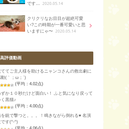
2020.05.14
です…
クリクリなお目目が超絶可愛
い?この時期が一番可愛いと思
2020.05.14
いますにゃ〜
高評価動画
慌ててご主人様を助けるニャンコさんの救出劇に
動(｀；ω；´)
(平均：4.02点)
わずか１０秒だけど面白い！ ふと気になり戻って
いく黒猫♪
(平均：4.00点)
猫を銃で撃つと。。。！鳴きながら倒れる♥ 名演
です(^-^)
(平均：4.06点)