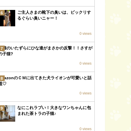
ご主人さまの靴下の臭いは、ビックリす
6
るぐらい臭いニャー！
0 views
子猫のいたずらにひな達がまさかの反撃！！さすが
7
の子猫?
0 views
amazonのＣＭに出てきた犬ライオンが可愛いと話
8
題♡
0 views
なにこれラブい！大きなワンちゃんに包
9
まれた茶トラの子猫♪
0 views