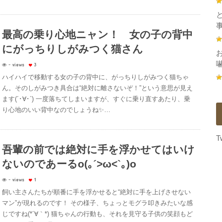
最高の乗り心地ニャン！ 女の子の背中
にがっちりしがみつく猫さん
- views
3
ハイハイで移動する女の子の背中に、がっちりしがみつく猫ちゃ
ん。そのしがみつき具合は“絶対に離さないぞ！”という意思が見え
ます(´･∀･`) 一度落ちてしまいますが、すぐに乗り直すあたり、乗
り心地のいい背中なのでしょうね✨…
T
吾輩の前では絶対に手を浮かせてはいけ
ないのであーるo(｡´>ω<`｡)o
- views
1
飼い主さんたちが順番に手を浮かせると“絶対に手を上げさせない
マン”が現れるのです！ その様子、ちょっとモグラ叩きみたいな感
じですね(*´∀｀*) 猫ちゃんの行動も、それを見守る子供の笑顔もど