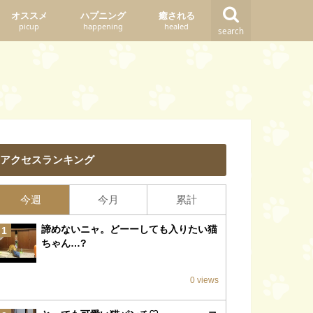
オススメ
ハプニング
癒される
picup
happening
healed
search
アクセスランキング
今週
今月
累計
諦めないニャ。どーーしても入りたい猫
1
ちゃん…?
0 views