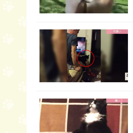
可愛い
凄い