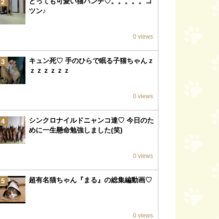
とっても可愛い猫パンチ♡。。。。。コ
2
ツン♪
0 views
キュン死♡ 手のひらで眠る子猫ちゃんｚ
3
ｚｚｚｚｚｚ
0 views
シンクロナイルドニャンコ達♡ 今日のた
4
めに一生懸命勉強しました(笑)
0 views
超有名猫ちゃん『まる』の総集編動画♡
5
0 views