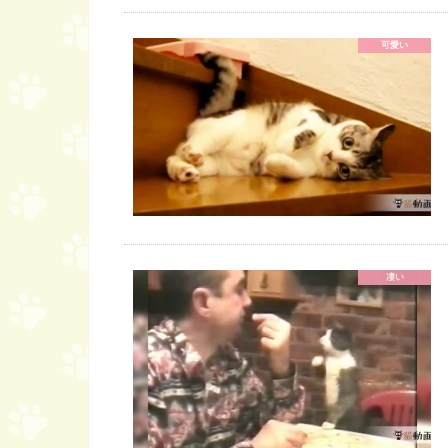
可愛い
凄い