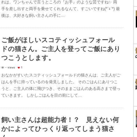
れは、ワンちゃんで言うところの『お手』のような芸ですね✨ 両
手を差し出すと両手を乗せてくれるなんて、すごいですね(*´ｪ`*) 最
後は、大好きな飼い主さんの手に…
ご飯がほしいスコティッシュフォール
ドの猫さん。ご主人を登ってご飯にあり
つこうとします。
- views
1
おなかがすいたスコティッシュフォールドの猫さんは、ご主人がご
はんを手に持っているのを発見しました。 そのごはんにありつこ
うと、ご主人の体に飛びつき、そのままごはんのある高さまで登っ
ていきます。 しかしごはんを目の前にして…
飼い主さんは超能力者！？ 見えない何
かによってひっくり返ってしまう猫さ