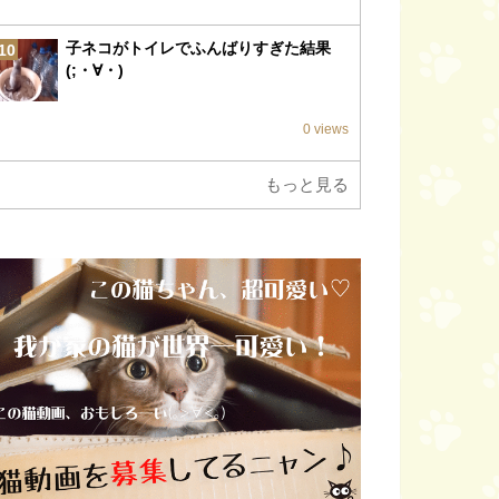
子ネコがトイレでふんばりすぎた結果
10
(;・∀・)
0 views
もっと見る