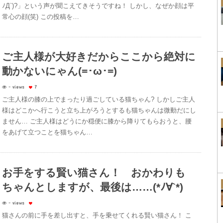
ﾉД`)?」という声が聞こえてきそうですね！ しかし、なぜか顔は平
常心の顔(笑) この投稿を…
ご主人様が大好きだからここから絶対に
動かないにゃん(=･ω･=)
- views
7
ご主人様の膝の上でまったり過ごしている猫ちゃん? しかしご主人
様はどこかへ行こうと立ち上がろうとするも猫ちゃんは微動だにし
ません… ご主人様はどうにか穏便に膝から降りてもらおうと、腰
をあげて立つことを猫ちゃん…
お手をする賢い猫さん！ おかわりも
ちゃんとしますが、最後は……(*ﾉ∀`*)
- views
猫さんの前に手を差し出すと、手を乗せてくれる賢い猫さん！ こ