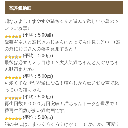
高評価動画
超なかよし！すやすや猫ちゃんと遊んで欲しい小鳥のツ
ンツン攻撃♪
(平均：5.00点)
愛猫ギネスと窓拭きおじさんはとっても仲良し(*´ω｀) 窓
の外におじさんの姿を発見すると！！
(平均：5.00点)
最後は必ずカメラ目線！？大人気猫ちゃんどんぐりちゃ
ん動画まとめ♪
(平均：5.00点)
可愛くてなぜだが癖になる！猫らしからぬ超変な声で怒
っている猫ちゃん
(平均：5.00点)
再生回数６０００万回突破！猫ちゃんトークが世界で１
番再生回数が多い猫動画です。
(平均：5.00点)
箱の中には、まっくろくろすけが！！！ か、か、可愛す