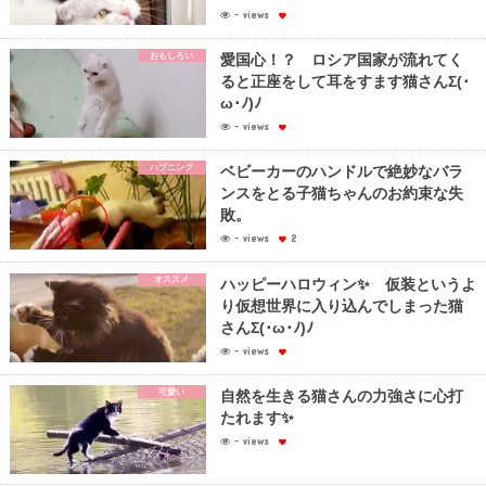
- views
おもしろい
愛国心！？ ロシア国家が流れてく
ると正座をして耳をすます猫さんΣ(･
ω･ﾉ)ﾉ
- views
ハプニング
ベビーカーのハンドルで絶妙なバラ
ンスをとる子猫ちゃんのお約束な失
敗。
- views
2
オススメ
ハッピーハロウィン✨ 仮装というよ
り仮想世界に入り込んでしまった猫
さんΣ(･ω･ﾉ)ﾉ
- views
可愛い
自然を生きる猫さんの力強さに心打
たれます✨
- views