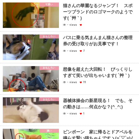
可愛い
猫さんの華麗なるジャンプ！ スポ
ーツブランドのロゴマークのようで
す( ´艸｀)
- views
おもしろい
バスに乗る気まんまん猫さんの整理
券の受け取りがお見事です！
- views
7
おもしろい
想像を超えた大回転！ びっくりし
すぎて笑いが出ちゃいます( ´艸｀)
- views
19
おもしろい
器械体操会の新星現る！ でも、そ
の動きは……何点かな？(^_^;)
- views
1
凄い
ピンポーン 家に帰るとドアベルを
鳴らす賢い猫ちゃんですヽ(=´▽`=)ﾉ