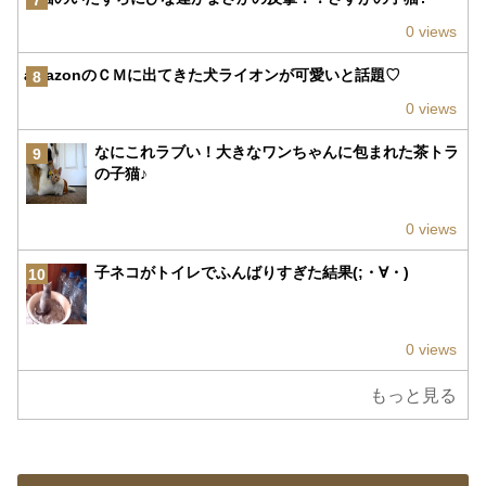
7
0 views
amazonのＣＭに出てきた犬ライオンが可愛いと話題♡
8
0 views
なにこれラブい！大きなワンちゃんに包まれた茶トラ
9
の子猫♪
0 views
子ネコがトイレでふんばりすぎた結果(;・∀・)
10
0 views
もっと見る