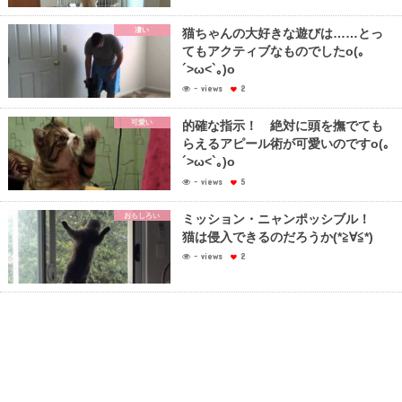
凄い
猫ちゃんの大好きな遊びは……とっ
てもアクティブなものでしたo(｡
´>ω<`｡)o
- views
2
可愛い
的確な指示！ 絶対に頭を撫でても
らえるアピール術が可愛いのですo(｡
´>ω<`｡)o
- views
5
おもしろい
ミッション・ニャンポッシブル！
猫は侵入できるのだろうか(*≧∀≦*)
- views
2