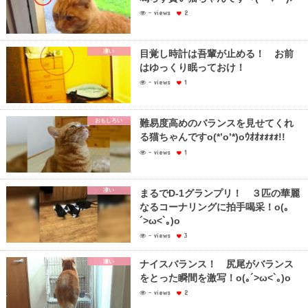
- views
2
凄い
目覚し時計は吾輩が止める！ お前
はゆっくり眠っておけ！
- views
1
おもしろい
難易度高めのバランスを見せてくれ
る猫ちゃんですo(*’o’*)oｳｵｵｫｫｫｫ!!
- views
1
凄い
まるでD-1グランプリ！ ３匹の華麗
なるコーナリングに拍手喝采！o(｡
´>ω<`｡)o
- views
3
凄い
ナイスバランス！ 尻尾がバランス
をとった瞬間を激写！o(｡´>ω<`｡)o
- views
2