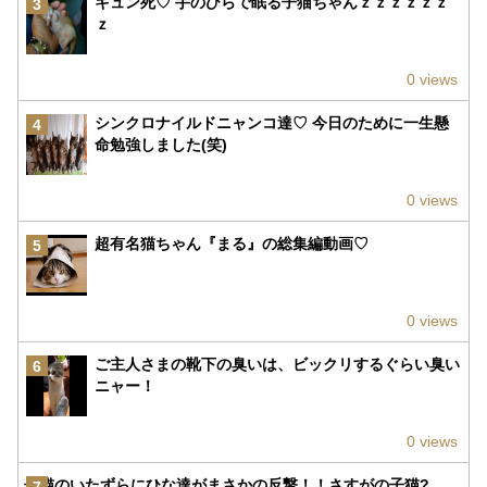
キュン死♡ 手のひらで眠る子猫ちゃんｚｚｚｚｚｚ
3
ｚ
0 views
シンクロナイルドニャンコ達♡ 今日のために一生懸
4
命勉強しました(笑)
0 views
超有名猫ちゃん『まる』の総集編動画♡
5
0 views
ご主人さまの靴下の臭いは、ビックリするぐらい臭い
6
ニャー！
0 views
子猫のいたずらにひな達がまさかの反撃！！さすがの子猫?