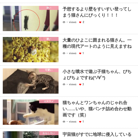
凄い
予想するより壁をすいすい登ってし
まう猫さんにびっくり！！！
- views
2
凄い
大量のひよこに囲まれる猫さん。一
種の現代アートのように見えますね
- views
1
可愛い
小さな噴水で遊ぶ子猫ちゃん、びち
ょびちょですね(*ﾉ∀`*)
- views
3
オススメ
猫ちゃんとワンちゃんのじゃれ合
い……いや、猫パンチ詰め合わせ動
画です（笑）
- views
1
おもしろい
宇宙猫がすでに地球に侵入している