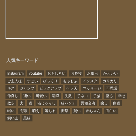
人気キーワード
Instagram
youtube
おもしろい
お昼寝
お風呂
かわいい
ご主人様
すごい
びっくり
もふもふ
インスタ
カリカリ
キス
ジャンプ
ピックアップ
ヘソ天
マッサージ
不思議
仲良し
凄い
可愛い
喧嘩
失敗
子ネコ
子猫
寝る
幸せ
散歩
犬
猫
猫じゃらし
猫パンチ
異種交流
癒し
白猫
眠い
肉球
萌え
落ちる
衝撃
賢い
赤ちゃん
面白い
飼い主
黒猫