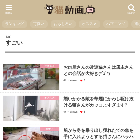
menu
search
ランキング
可愛い
おもしろい
オススメ
ハプニング
癒
TAG
すごい
オススメ
お肉屋さんの常連猫さんは店主さん
との会話が大好き(*´ｪ`*)
- views
3
オススメ
襲いかかる敵を華麗にかわし駆け抜
ける猫さんがカッコよすぎます?
- views
1
可愛い
船から身を乗り出し獲れたての魚を
手に入れようとする猫さんにハラハ