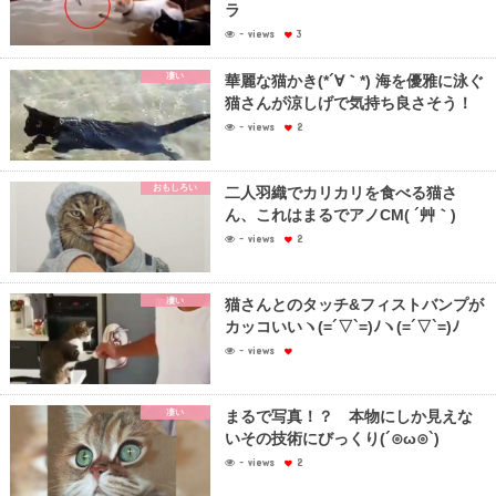
ラ
- views
3
凄い
華麗な猫かき(*´∀｀*) 海を優雅に泳ぐ
猫さんが涼しげで気持ち良さそう！
- views
2
おもしろい
二人羽織でカリカリを食べる猫さ
ん、これはまるでアノCM( ´艸｀)
- views
2
凄い
猫さんとのタッチ&フィストバンプが
カッコいいヽ(=´▽`=)ﾉヽ(=´▽`=)ﾉ
- views
凄い
まるで写真！？ 本物にしか見えな
いその技術にびっくり(´⊙ω⊙`)
- views
2