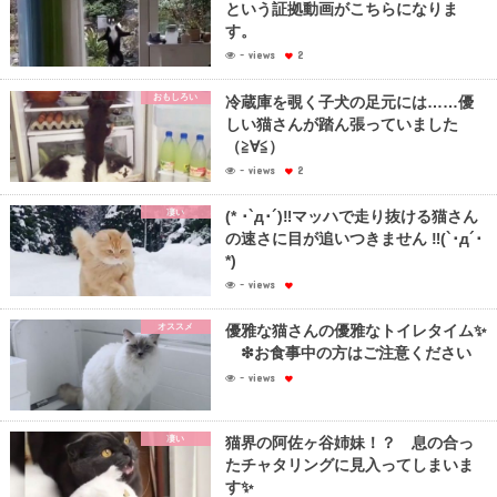
という証拠動画がこちらになりま
す。
- views
2
おもしろい
冷蔵庫を覗く子犬の足元には……優
しい猫さんが踏ん張っていました
（≧∀≦）
- views
2
凄い
(* ･`д･´)‼︎マッハで走り抜ける猫さん
の速さに目が追いつきません ‼︎(`･д´･
*)
- views
オススメ
優雅な猫さんの優雅なトイレタイム✨
❇︎お食事中の方はご注意ください
- views
凄い
猫界の阿佐ヶ谷姉妹！？ 息の合っ
たチャタリングに見入ってしまいま
す✨