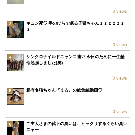
0 views
キュン死♡ 手のひらで眠る子猫ちゃんｚｚｚｚｚｚ
3
ｚ
0 views
シンクロナイルドニャンコ達♡ 今日のために一生懸
4
命勉強しました(笑)
0 views
超有名猫ちゃん『まる』の総集編動画♡
5
0 views
ご主人さまの靴下の臭いは、ビックリするぐらい臭い
6
ニャー！