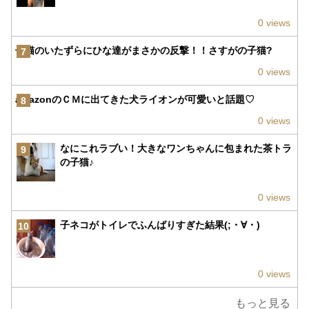
0 views
子猫のいたずらにひな達がまさかの反撃！！さすがの子猫?
7
0 views
amazonのＣＭに出てきた犬ライオンが可愛いと話題♡
8
0 views
なにこれラブい！大きなワンちゃんに包まれた茶トラ
9
の子猫♪
0 views
子ネコがトイレでふんばりすぎた結果(;・∀・)
10
0 views
もっと見る