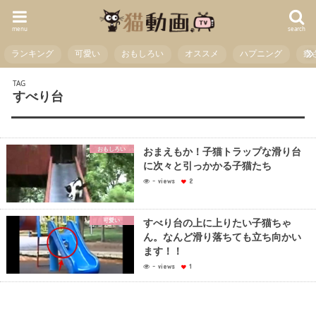
menu
search
ランキング
可愛い
おもしろい
オススメ
ハプニング
癒
TAG
すべり台
おもしろい
おまえもか！子猫トラップな滑り台
に次々と引っかかる子猫たち
- views
2
可愛い
すべり台の上に上りたい子猫ちゃ
ん。なんど滑り落ちても立ち向かい
ます！！
- views
1