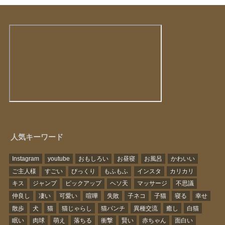
人気キーワード
Instagram
youtube
おもしろい
お昼寝
お風呂
かわいい
ご主人様
すごい
びっくり
もふもふ
インスタ
カリカリ
キス
ジャンプ
ピックアップ
ヘソ天
マッサージ
不思議
仲良し
凄い
可愛い
喧嘩
失敗
子ネコ
子猫
寝る
幸せ
散歩
犬
猫
猫じゃらし
猫パンチ
異種交流
癒し
白猫
眠い
肉球
萌え
落ちる
衝撃
賢い
赤ちゃん
面白い