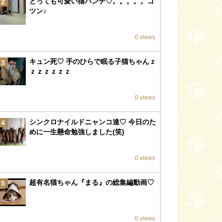
とっても可愛い猫パンチ♡。。。。。コ
2
ツン♪
0 views
キュン死♡ 手のひらで眠る子猫ちゃんｚ
3
ｚｚｚｚｚｚ
0 views
シンクロナイルドニャンコ達♡ 今日のた
4
めに一生懸命勉強しました(笑)
0 views
超有名猫ちゃん『まる』の総集編動画♡
5
0 views