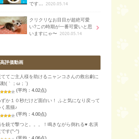
2020.05.14
です…
クリクリなお目目が超絶可愛
い?この時期が一番可愛いと思
2020.05.14
いますにゃ〜
高評価動画
慌ててご主人様を助けるニャンコさんの救出劇に
動(｀；ω；´)
(平均：4.02点)
わずか１０秒だけど面白い！ ふと気になり戻って
いく黒猫♪
(平均：4.00点)
猫を銃で撃つと。。。！鳴きながら倒れる♥ 名演
です(^-^)
(平均：4.06点)