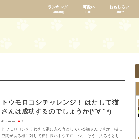
ランキング
可愛い
おもしろい
ranking
cute
funny
トウモロコシチャレンジ！ はたして猫
さんは成功するのでしょうか(*´∀｀*)
- views
2
トウモロコシをくわえて家に入ろうとしている猫さんですが、縦に
空間がある柵に対して横に長いトウモロコシ。 そう、入ろうとし