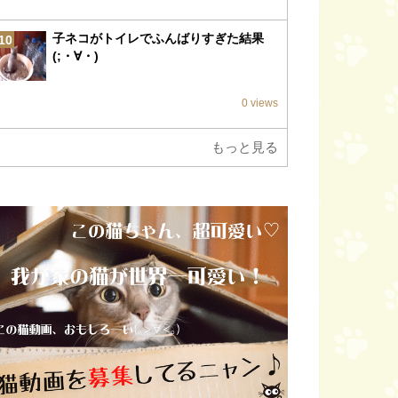
子ネコがトイレでふんばりすぎた結果
10
(;・∀・)
0 views
もっと見る