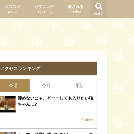
オススメ
ハプニング
癒される
picup
happening
healed
search
アクセスランキング
今週
今月
累計
諦めないニャ。どーーしても入りたい猫
1
ちゃん…?
0 views