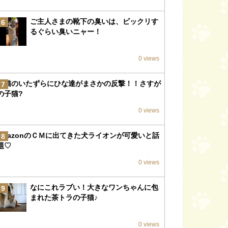
ご主人さまの靴下の臭いは、ビックリす
6
るぐらい臭いニャー！
0 views
子猫のいたずらにひな達がまさかの反撃！！さすが
7
の子猫?
0 views
amazonのＣＭに出てきた犬ライオンが可愛いと話
8
題♡
0 views
なにこれラブい！大きなワンちゃんに包
9
まれた茶トラの子猫♪
0 views