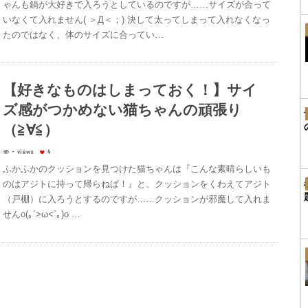
ゃんも鍋が大好きで入ろうとしているのですが……サイズが合って
いなくて入れません( ＞Д＜；) 決して太ってしまって入れなくなっ
たのではなく、体のサイズに合ってい…
【好きなものはしまっておく！】サイ
ズ感がつかめない猫ちゃんの頑張り
（≧∀≦）
- views
4
ふかふかのクッションを見つけた猫ちゃんは『こんな素晴らしいも
のはアジトに持って帰らねば！』と、クッションをくわえてアジト
（戸棚）に入ろうとするのですが……クッションが邪魔して入れま
せんo(｡´>ω<`｡)o …