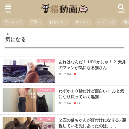
menu
search
ランキング
可愛い
おもしろい
オススメ
ハプニング
癒
TAG
気になる
おもしろい
あれはなんだ！ UFOかにゃ！？ 天井
のファンが気になる猫さん
- views
ハプニング
わずか１０秒だけど面白い！ ふと気
になり戻っていく黒猫♪
- views
34
おもしろい
２匹の猫ちゃんが釘付けになりる♪ 凝
視している先にあったのは。。。