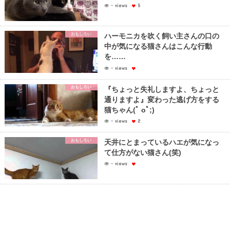
- views
5
おもしろい
ハーモニカを吹く飼い主さんの口の
中が気になる猫さんはこんな行動
を……
- views
おもしろい
『ちょっと失礼しますよ、ちょっと
通りますよ』変わった逃げ方をする
猫ちゃん(ﾟ oﾟ;)
- views
2
おもしろい
天井にとまっているハエが気になっ
て仕方がない猫さん(笑)
- views