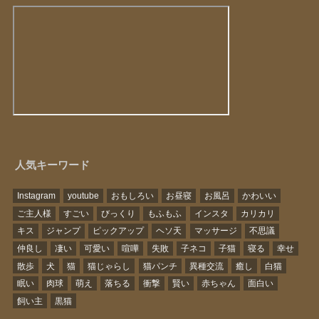
人気キーワード
Instagram
youtube
おもしろい
お昼寝
お風呂
かわいい
ご主人様
すごい
びっくり
もふもふ
インスタ
カリカリ
キス
ジャンプ
ピックアップ
ヘソ天
マッサージ
不思議
仲良し
凄い
可愛い
喧嘩
失敗
子ネコ
子猫
寝る
幸せ
散歩
犬
猫
猫じゃらし
猫パンチ
異種交流
癒し
白猫
眠い
肉球
萌え
落ちる
衝撃
賢い
赤ちゃん
面白い
飼い主
黒猫