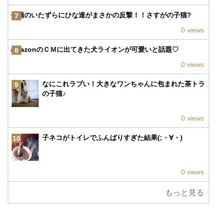
子猫のいたずらにひな達がまさかの反撃！！さすがの子猫?
7
0 views
amazonのＣＭに出てきた犬ライオンが可愛いと話題♡
8
0 views
なにこれラブい！大きなワンちゃんに包まれた茶トラ
9
の子猫♪
0 views
子ネコがトイレでふんばりすぎた結果(;・∀・)
10
0 views
もっと見る