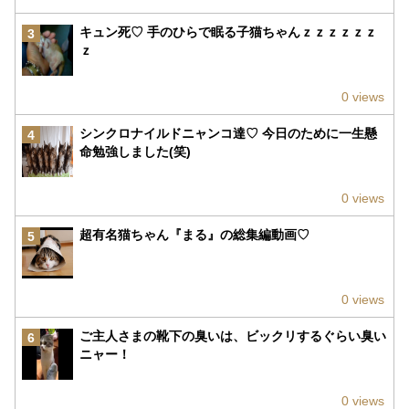
キュン死♡ 手のひらで眠る子猫ちゃんｚｚｚｚｚｚ
3
ｚ
0 views
シンクロナイルドニャンコ達♡ 今日のために一生懸
4
命勉強しました(笑)
0 views
超有名猫ちゃん『まる』の総集編動画♡
5
0 views
ご主人さまの靴下の臭いは、ビックリするぐらい臭い
6
ニャー！
0 views