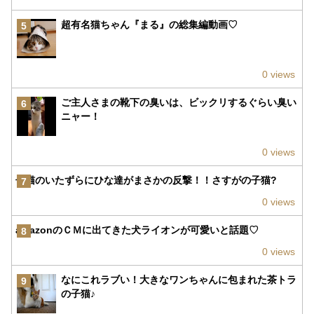
超有名猫ちゃん『まる』の総集編動画♡
5
0 views
ご主人さまの靴下の臭いは、ビックリするぐらい臭い
6
ニャー！
0 views
子猫のいたずらにひな達がまさかの反撃！！さすがの子猫?
7
0 views
amazonのＣＭに出てきた犬ライオンが可愛いと話題♡
8
0 views
なにこれラブい！大きなワンちゃんに包まれた茶トラ
9
の子猫♪