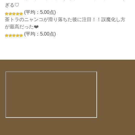
ぎる♡
(平均：5.00点)
茶トラのニャンコが滑り落ちた後に注目！！誤魔化し方
が最高だった❤️
(平均：5.00点)