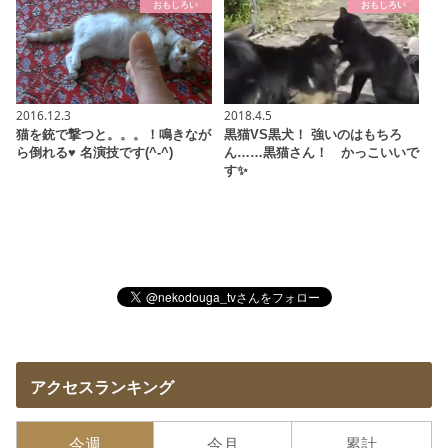
おもしろい
おもしろい
2016.12.3
2018.4.5
猫を銃で撃つと。。。！鳴きなが
黒猫VS黒犬！ 強いのはもちろ
ら倒れる♥ 名演技です(^-^)
ん……黒猫さん！ かっこいいで
す✨
アクセスランキング
今週
今月
累計