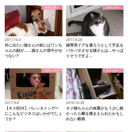
おもしろい
おもしろい
2017.10.4
2017.8.28
外に出たい猫さんの前にはワンち
猫専用ドアを通ろうとして手足を
ゃんの顔が……猫さんの背中がせ
パタパタさせる猫さんは…やっぱ
つない?
りそうですよ…
おもしろい
おもしろい
2017.9.8
2016.10.28
【キスBOX】バレンタインデー
キジ猫ちゃんの体重がもう少し軽
にこんなビジネスはいかがでしょ
かったら蛾を捕まえられたかもし
うか？
れない動画