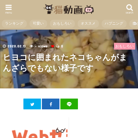
menu
search
ランキング
可愛い
おもしろい
オススメ
ハプニング
癒
2020.02.13
- views
0
おもしろい
ヒヨコに囲まれたネコちゃんがま
んざらでもない様子です