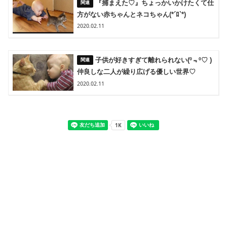
『捕まえた♡』ちょっかいかけたくて仕
方がない赤ちゃんとネコちゃん(*´ﾛ`*)
2020.02.11
子供が好きすぎて離れられない(º﹃º♡ )
仲良しな二人が繰り広げる優しい世界♡
2020.02.11