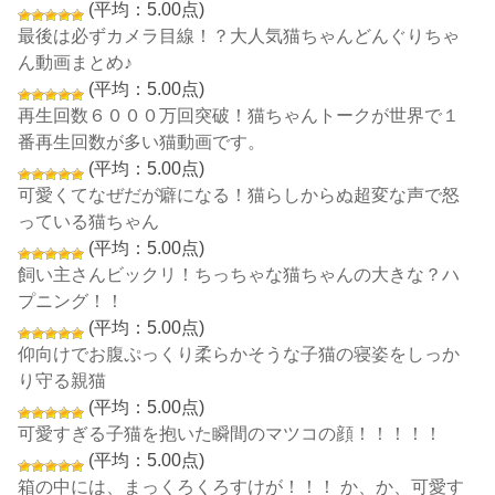
(平均：5.00点)
最後は必ずカメラ目線！？大人気猫ちゃんどんぐりちゃ
ん動画まとめ♪
(平均：5.00点)
再生回数６０００万回突破！猫ちゃんトークが世界で１
番再生回数が多い猫動画です。
(平均：5.00点)
可愛くてなぜだが癖になる！猫らしからぬ超変な声で怒
っている猫ちゃん
(平均：5.00点)
飼い主さんビックリ！ちっちゃな猫ちゃんの大きな？ハ
プニング！！
(平均：5.00点)
仰向けでお腹ぷっくり柔らかそうな子猫の寝姿をしっか
り守る親猫
(平均：5.00点)
可愛すぎる子猫を抱いた瞬間のマツコの顔！！！！！
(平均：5.00点)
箱の中には、まっくろくろすけが！！！ か、か、可愛す