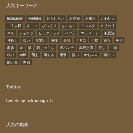
人気キーワード
Instagram
youtube
おもしろい
お昼寝
お風呂
かわいい
ご主人様
すごい
びっくり
もふもふ
インスタ
カリカリ
キス
ジャンプ
ピックアップ
ヘソ天
マッサージ
不思議
仲良し
凄い
可愛い
喧嘩
失敗
子ネコ
子猫
寝る
幸せ
散歩
犬
猫
猫じゃらし
猫パンチ
異種交流
癒し
白猫
眠い
肉球
萌え
落ちる
衝撃
賢い
赤ちゃん
面白い
飼い主
黒猫
Twitter
Tweets by nekodouga_tv
人気の動画