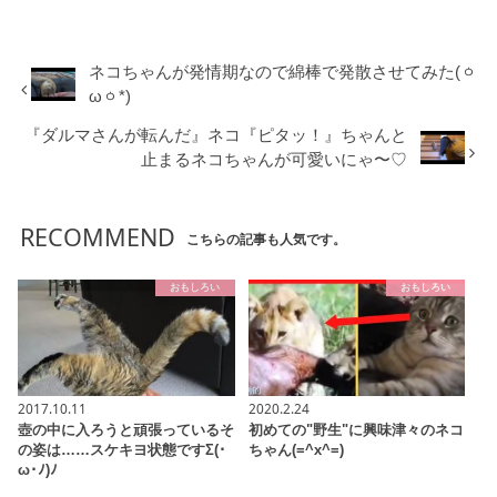
ネコちゃんが発情期なので綿棒で発散させてみた(ㆁ
ωㆁ*)
『ダルマさんが転んだ』ネコ『ピタッ！』ちゃんと
止まるネコちゃんが可愛いにゃ〜♡
RECOMMEND
こちらの記事も人気です。
おもしろい
おもしろい
2017.10.11
2020.2.24
壺の中に入ろうと頑張っているそ
初めての"野生"に興味津々のネコ
の姿は……スケキヨ状態ですΣ(･
ちゃん(=^x^=)
ω･ﾉ)ﾉ