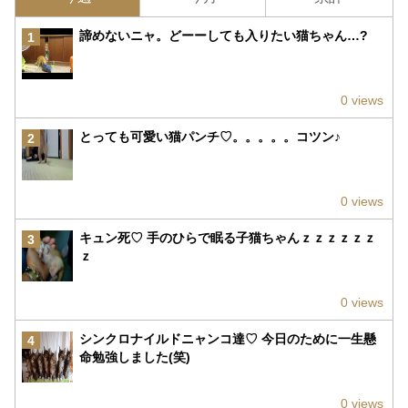
諦めないニャ。どーーしても入りたい猫ちゃん…?
1
0 views
とっても可愛い猫パンチ♡。。。。。コツン♪
2
0 views
キュン死♡ 手のひらで眠る子猫ちゃんｚｚｚｚｚｚ
3
ｚ
0 views
シンクロナイルドニャンコ達♡ 今日のために一生懸
4
命勉強しました(笑)
0 views