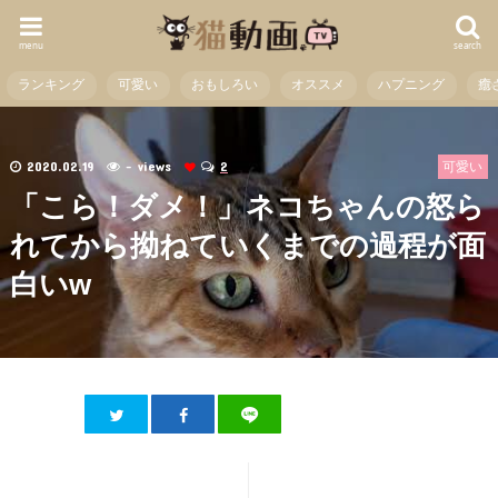
menu
search
ランキング
可愛い
おもしろい
オススメ
ハプニング
癒
2020.02.19
- views
2
可愛い
「こら！ダメ！」ネコちゃんの怒ら
れてから拗ねていくまでの過程が面
白いw