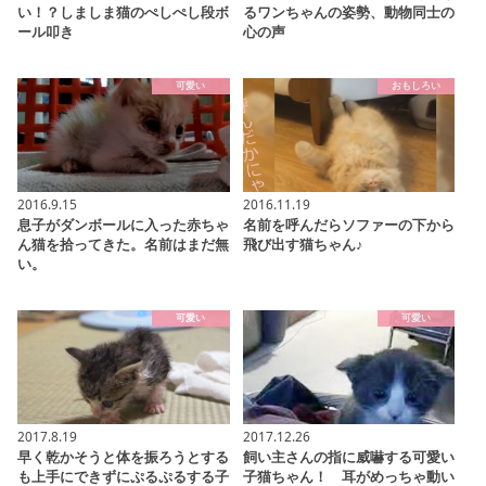
い！？しましま猫のぺしぺし段ボ
るワンちゃんの姿勢、動物同士の
ール叩き
心の声
可愛い
おもしろい
2016.9.15
2016.11.19
息子がダンボールに入った赤ちゃ
名前を呼んだらソファーの下から
ん猫を拾ってきた。名前はまだ無
飛び出す猫ちゃん♪
い。
可愛い
可愛い
2017.8.19
2017.12.26
早く乾かそうと体を振ろうとする
飼い主さんの指に威嚇する可愛い
も上手にできずにぷるぷるする子
子猫ちゃん！ 耳がめっちゃ動い