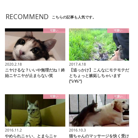
RECOMMEND
こちらの記事も人気です。
可愛い
可愛い
2020.2.18
2017.4.18
ニヤけるな？いいや無理だね！終
【追っかけ】こんなにモテモテだ
始ニヤニヤが止まらない笑
とちょっと嫉妬しちゃいます
(*≧∀≦*)
可愛い
可愛い
2016.11.2
2016.10.3
やめられニャい、とまらニャ
猫ちゃんのマッサージを快く受け