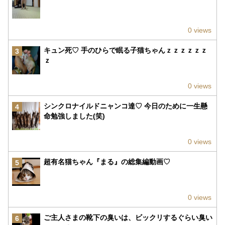
0 views
キュン死♡ 手のひらで眠る子猫ちゃんｚｚｚｚｚｚ
3
ｚ
0 views
シンクロナイルドニャンコ達♡ 今日のために一生懸
4
命勉強しました(笑)
0 views
超有名猫ちゃん『まる』の総集編動画♡
5
0 views
ご主人さまの靴下の臭いは、ビックリするぐらい臭い
6