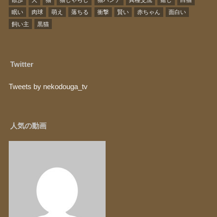
散歩
犬
猫
猫じゃらし
猫パンチ
異種交流
癒し
白猫
眠い
肉球
萌え
落ちる
衝撃
賢い
赤ちゃん
面白い
飼い主
黒猫
Twitter
Tweets by nekodouga_tv
人気の動画