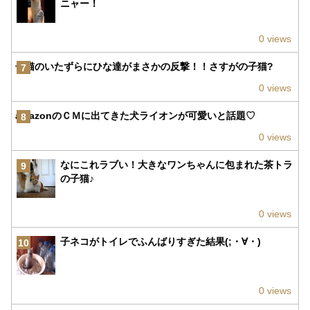
ニャー！
0 views
子猫のいたずらにひな達がまさかの反撃！！さすがの子猫?
7
0 views
amazonのＣＭに出てきた犬ライオンが可愛いと話題♡
8
0 views
なにこれラブい！大きなワンちゃんに包まれた茶トラ
9
の子猫♪
0 views
子ネコがトイレでふんばりすぎた結果(;・∀・)
10
0 views