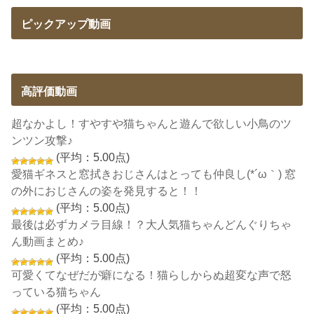
ピックアップ動画
高評価動画
超なかよし！すやすや猫ちゃんと遊んで欲しい小鳥のツ
ンツン攻撃♪
(平均：5.00点)
愛猫ギネスと窓拭きおじさんはとっても仲良し(*´ω｀) 窓
の外におじさんの姿を発見すると！！
(平均：5.00点)
最後は必ずカメラ目線！？大人気猫ちゃんどんぐりちゃ
ん動画まとめ♪
(平均：5.00点)
可愛くてなぜだが癖になる！猫らしからぬ超変な声で怒
っている猫ちゃん
(平均：5.00点)