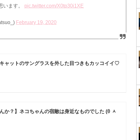
思います。
pic.twitter.com/X0tp30i1XE
suo_)
February 19, 2020
キャットのサングラスを外した目つきもカッコイイ♡
んか？】ネコちゃんの宿敵は身近なものでした (ꏿ ᆺ