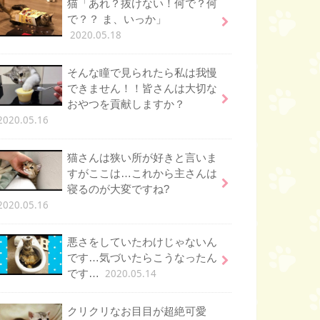
猫「あれ？抜けない！何で？何
で？？ ま、いっか」
2020.05.18
そんな瞳で見られたら私は我慢
できません！！皆さんは大切な
おやつを貢献しますか？
2020.05.16
猫さんは狭い所が好きと言いま
すがここは…これから主さんは
寝るのが大変ですね?
2020.05.16
悪さをしていたわけじゃないん
です…気づいたらこうなったん
2020.05.14
です…
クリクリなお目目が超絶可愛