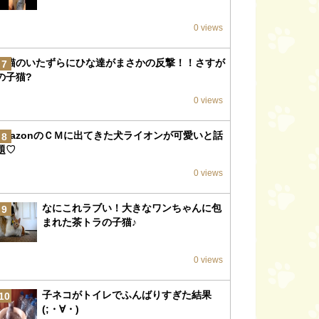
0 views
子猫のいたずらにひな達がまさかの反撃！！さすが
7
の子猫?
0 views
amazonのＣＭに出てきた犬ライオンが可愛いと話
8
題♡
0 views
なにこれラブい！大きなワンちゃんに包
9
まれた茶トラの子猫♪
0 views
子ネコがトイレでふんばりすぎた結果
10
(;・∀・)