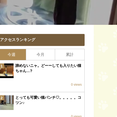
アクセスランキング
今週
今月
累計
諦めないニャ。どーーしても入りたい猫
1
ちゃん…?
0 views
とっても可愛い猫パンチ♡。。。。。コ
2
ツン♪
0 views