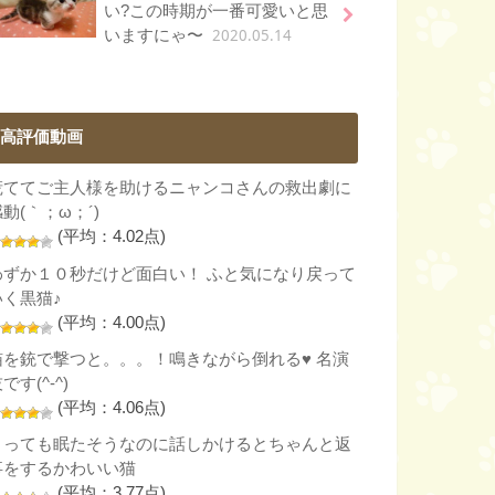
い?この時期が一番可愛いと思
2020.05.14
いますにゃ〜
高評価動画
慌ててご主人様を助けるニャンコさんの救出劇に
動(｀；ω；´)
(平均：4.02点)
わずか１０秒だけど面白い！ ふと気になり戻って
いく黒猫♪
(平均：4.00点)
猫を銃で撃つと。。。！鳴きながら倒れる♥ 名演
です(^-^)
(平均：4.06点)
とっても眠たそうなのに話しかけるとちゃんと返
事をするかわいい猫
(平均：3.77点)