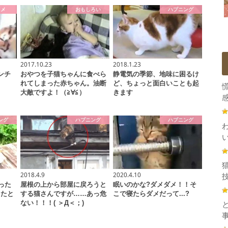
スメ
おもしろい
ハプニング
2017.10.23
2018.1.23
ンチ
おやつを子猫ちゃんに食べら
静電気の季節、地味に困るけ
れてしまった赤ちゃん。油断
ど、ちょっと面白いことも起
大敵ですよ！（≧∀≦）
きます
感
ング
ハプニング
ハプニング
2018.4.9
2020.4.10
技
った
屋根の上から部屋に戻ろうと
眠いのかな?ダメダメ！！そ
ったと
する猫さんですが……あっ危
こで寝たらダメだって...?
ない！！！( ＞Д＜；)