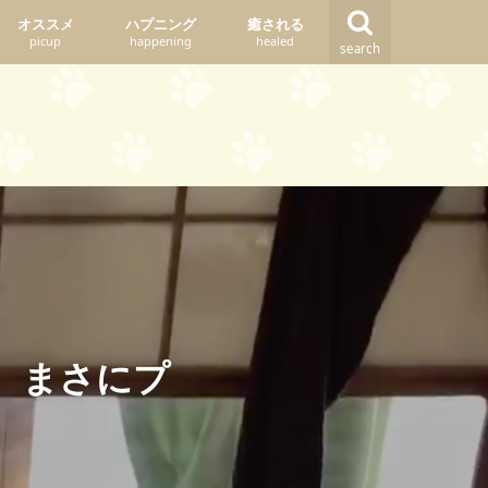
オススメ
ハプニング
癒される
picup
happening
healed
search
、まさにプ