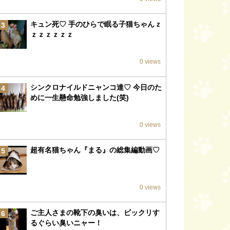
キュン死♡ 手のひらで眠る子猫ちゃんｚ
3
ｚｚｚｚｚｚ
0 views
シンクロナイルドニャンコ達♡ 今日のた
4
めに一生懸命勉強しました(笑)
0 views
超有名猫ちゃん『まる』の総集編動画♡
5
0 views
ご主人さまの靴下の臭いは、ビックリす
6
るぐらい臭いニャー！