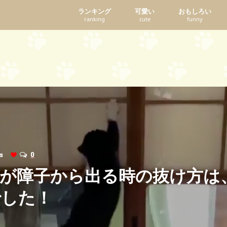
ランキング
可愛い
おもしろい
ranking
cute
funny
ews
0
猫が障子から出る時の抜け方は
でした！