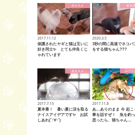
オススメ
オス
2017.11.12
2020.3.5
保護されたヤギと猫は互いに
3秒の間に高速でネコパ
好き同士✨ とても仲良くじ
をする猫ちゃん???
ゃれています
オススメ
ハプニ
2017.7.15
2017.11.8
夏本番！ 暑い夏に涼を取る
あ…ありのまま 今 起こ
ナイスアイデアです✨ お試
事を話すぜ！ 魚を釣
しあれ(´･∀･`)
思ったら、猫ちゃん…