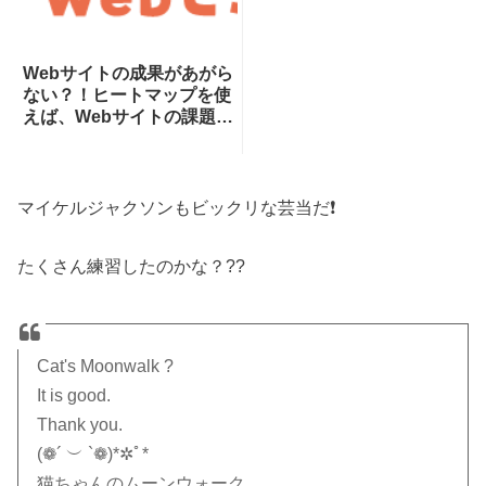
Webサイトの成果があがら
ない？！ヒートマップを使
えば、Webサイトの課題が
一目瞭然！ヒートマップで
できることを専門家が分か
りやすく解説！
マイケルジャクソンもビックリな芸当だ❗️
たくさん練習したのかな？??
Cat's Moonwalk ?
It is good.
Thank you.
(❁´ ︶ `❁)*✲ﾟ*
猫ちゃんのムーンウォーク