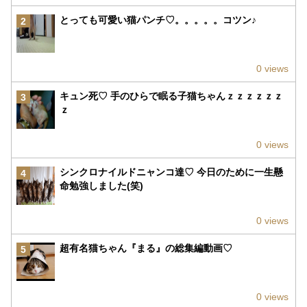
とっても可愛い猫パンチ♡。。。。。コツン♪
2
0 views
キュン死♡ 手のひらで眠る子猫ちゃんｚｚｚｚｚｚ
3
ｚ
0 views
シンクロナイルドニャンコ達♡ 今日のために一生懸
4
命勉強しました(笑)
0 views
超有名猫ちゃん『まる』の総集編動画♡
5
0 views