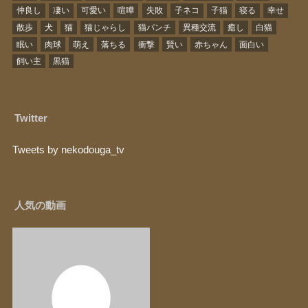
仲良し
凄い
可愛い
喧嘩
失敗
子ネコ
子猫
寝る
幸せ
散歩
犬
猫
猫じゃらし
猫パンチ
異種交流
癒し
白猫
眠い
肉球
萌え
落ちる
衝撃
賢い
赤ちゃん
面白い
飼い主
黒猫
Twitter
Tweets by nekodouga_tv
人気の動画