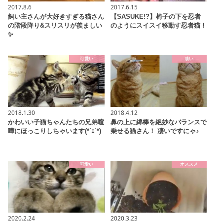
2017.8.6
2017.6.15
飼い主さんが大好きすぎる猫さん
【SASUKE!?】椅子の下を忍者
の階段降り&スリスリが羨ましい
のようにスイスイ移動す忍者猫！
✨
可愛い
凄い
2018.1.30
2018.4.12
かわいい子猫ちゃんたちの兄弟喧
鼻の上に綿棒を絶妙なバランスで
嘩にほっこりしちゃいます(*´ｪ`*)
乗せる猫さん！ 凄いですにゃ♪
可愛い
オススメ
2020.2.24
2020.3.23