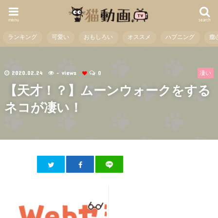
menu
search
ランキング
可愛い
おもしろい
オススメ
ハプニング
癒
2020.02.24
- views
0
凄い
【天才！？】ムーンウォークをする
ネコが凄い！