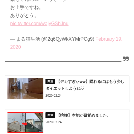
お上手ですね。
ありがとう。
pic.twitter.com/wajyGShJnu
— まる猫生活 (@2q6QyWkXYMrPCg9)
February 19,
2020
【デカすぎぃww】隠れるにはもう少し
ダイエットしようね♡
2020.02.24
【喧嘩】本能が目覚めました。
2020.02.24