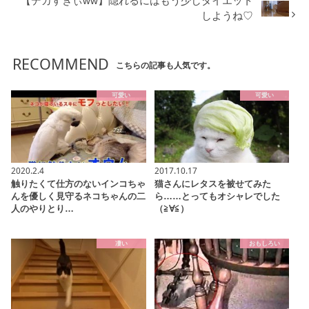
【デカすぎぃww】隠れるにはもう少しダイエット
しようね♡
RECOMMEND
こちらの記事も人気です。
可愛い
可愛い
2020.2.4
2017.10.17
触りたくて仕方のないインコちゃ
猫さんにレタスを被せてみた
んを優しく見守るネコちゃんの二
ら……とってもオシャレでした
人のやりとり…
（≧∀≦）
凄い
おもしろい