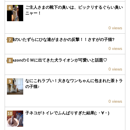
ご主人さまの靴下の臭いは、ビックリするぐらい臭い
6
ニャー！
0 views
子猫のいたずらにひな達がまさかの反撃！！さすがの子猫?
7
0 views
amazonのＣＭに出てきた犬ライオンが可愛いと話題♡
8
0 views
なにこれラブい！大きなワンちゃんに包まれた茶トラ
9
の子猫♪
0 views
子ネコがトイレでふんばりすぎた結果(;・∀・)
10