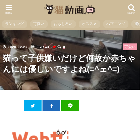
menu
search
ランキング
可愛い
おもしろい
オススメ
ハプニング
癒
2020.02.24
- views
0
可愛い
猫って子供嫌いだけど何故か赤ちゃ
んには優しいですよね(=^ェ^=)