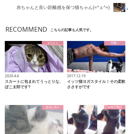
赤ちゃんと良い距離感を保つ猫ちゃん(=^ェ^=)
RECOMMEND
こちらの記事も人気です。
オススメ
可愛い
2020.4.6
2017.12.19
スカートに包まれてうっとりな、
イッツ猫ヨガスタイル！その柔軟
ぽこ太郎です?
ささすがです
おもしろい
おもしろい