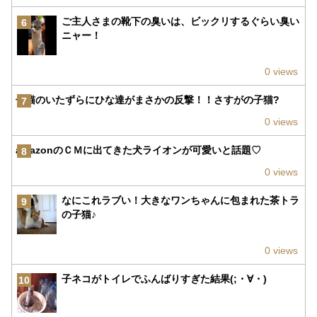
ご主人さまの靴下の臭いは、ビックリするぐらい臭い
6
ニャー！
0 views
子猫のいたずらにひな達がまさかの反撃！！さすがの子猫?
7
0 views
amazonのＣＭに出てきた犬ライオンが可愛いと話題♡
8
0 views
なにこれラブい！大きなワンちゃんに包まれた茶トラ
9
の子猫♪
0 views
子ネコがトイレでふんばりすぎた結果(;・∀・)
10