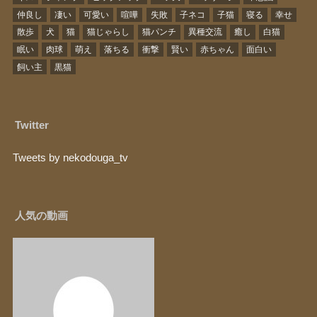
仲良し
凄い
可愛い
喧嘩
失敗
子ネコ
子猫
寝る
幸せ
散歩
犬
猫
猫じゃらし
猫パンチ
異種交流
癒し
白猫
眠い
肉球
萌え
落ちる
衝撃
賢い
赤ちゃん
面白い
飼い主
黒猫
Twitter
Tweets by nekodouga_tv
人気の動画