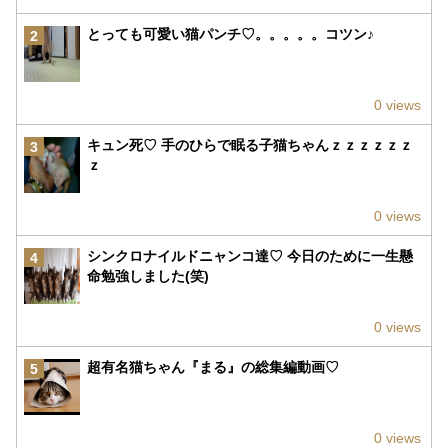
とっても可愛い猫パンチ♡。。。。。コツン♪
2
0 views
キュン死♡ 手のひらで眠る子猫ちゃんｚｚｚｚｚｚ
3
ｚ
0 views
シンクロナイルドニャンコ達♡ 今日のために一生懸
4
命勉強しました(笑)
0 views
超有名猫ちゃん『まる』の総集編動画♡
5
0 views