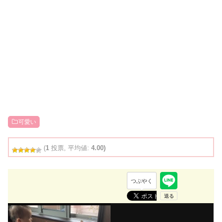
可愛い
(
1
投票, 平均値:
4.00)
つぶやく