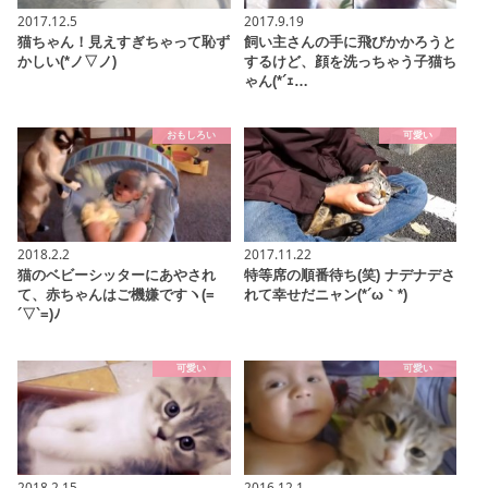
2017.12.5
2017.9.19
猫ちゃん！見えすぎちゃって恥ず
飼い主さんの手に飛びかかろうと
かしい(*ノ▽ノ)
するけど、顔を洗っちゃう子猫ち
ゃん(*´ｪ…
おもしろい
可愛い
2018.2.2
2017.11.22
猫のベビーシッターにあやされ
特等席の順番待ち(笑) ナデナデさ
て、赤ちゃんはご機嫌ですヽ(=
れて幸せだニャン(*´ω｀*)
´▽`=)ﾉ
可愛い
可愛い
2018.2.15
2016.12.1