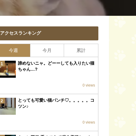
アクセスランキング
今週
今月
累計
諦めないニャ。どーーしても入りたい猫
1
ちゃん…?
0 views
とっても可愛い猫パンチ♡。。。。。コ
2
ツン♪
0 views