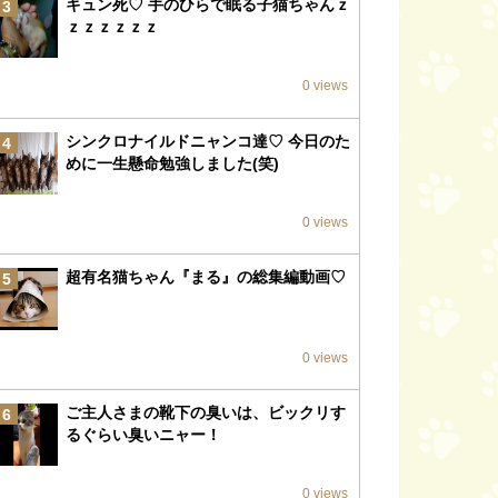
キュン死♡ 手のひらで眠る子猫ちゃんｚ
3
ｚｚｚｚｚｚ
0 views
シンクロナイルドニャンコ達♡ 今日のた
4
めに一生懸命勉強しました(笑)
0 views
超有名猫ちゃん『まる』の総集編動画♡
5
0 views
ご主人さまの靴下の臭いは、ビックリす
6
るぐらい臭いニャー！
0 views