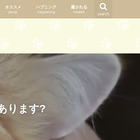
オススメ
ハプニング
癒される
picup
happening
healed
search
あります?