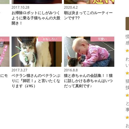
2017.10.28
2020.4.2
チ
お掃除ロボットにしがみつく
朝は決まってこのルーティー
ように乗る子猫ちゃんの大股
ンです??
開き！
い
おもしろい
可愛い
感
2017.3.27
2016.8.8
うにモ
ベテラン猫さんのベテランぶ
猫と赤ちゃんの会話集！！猫
！
りに『師匠！』と言いたくな
に話しかける赤ちゃんはいつ
ります（≧∀≦）
だって真剣です♪
技