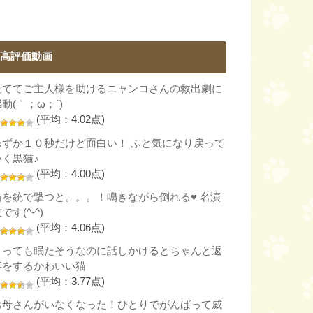
高評価動画
慌ててご主人様を助けるニャンコさんの救出劇に
動(｀；ω；´)
(平均：4.02点)
わずか１０秒だけど面白い！ ふと気になり戻って
いく黒猫♪
(平均：4.00点)
猫を銃で撃つと。。。！鳴きながら倒れる♥ 名演
です(^-^)
(平均：4.06点)
とっても眠たそうなのに話しかけるとちゃんと返
事をするかわいい猫
(平均：3.77点)
お母さんがいなくなった！ひとりでがんばって威