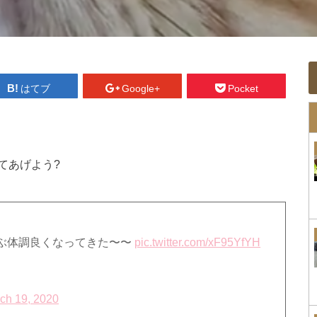
はてブ
Google+
Pocket
てあげよう?
ぶ体調良くなってきた〜〜
pic.twitter.com/xF95YfYH
ch 19, 2020