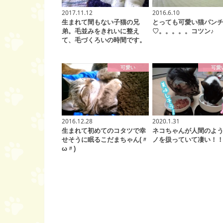
2017.11.12
2016.6.10
生まれて間もない子猫の兄
とっても可愛い猫パン
弟。毛並みをきれいに整え
♡。。。。。コツン♪
て、毛づくろいの時間です。
可愛い
可愛
2016.12.28
2020.1.31
生まれて初めてのコタツで幸
ネコちゃんが人間のよ
せそうに眠るこだまちゃん(〃
ノを扱っていて凄い！
ω〃)