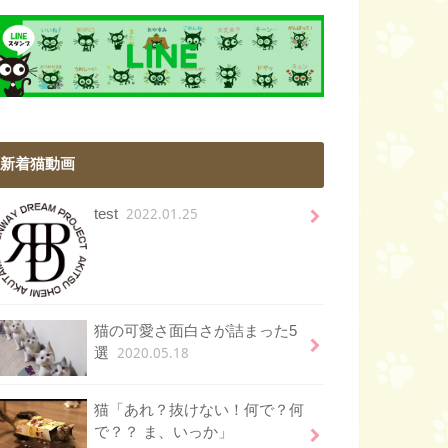
新着猫動画
2022.01.25
test
猫の可愛さ面白さが詰まった5
2020.05.18
選
猫「あれ？抜けない！何で？何
で？？ ま、いっか」