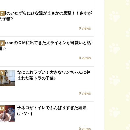
子猫のいたずらにひな達がまさかの反撃！！さすが
7
の子猫?
0 views
amazonのＣＭに出てきた犬ライオンが可愛いと話
8
題♡
0 views
なにこれラブい！大きなワンちゃんに包
9
まれた茶トラの子猫♪
0 views
子ネコがトイレでふんばりすぎた結果
10
(;・∀・)
0 views