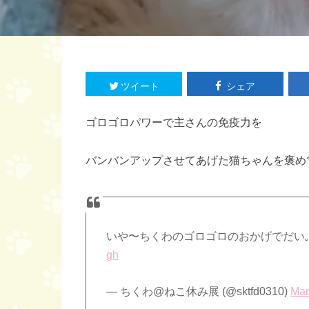
ツイート
シェア
ゴロゴロパワーで主さんの免疫力を
バンバンアップさせてあげた猫ちゃんを褒め
いや〜ちくわのゴロゴロのおかげでだい
gh
— ちくわ@ねこ休み展 (@sktfd0310)
Mar