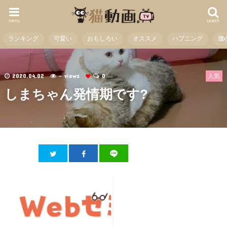
menu
search
ランキング
可愛い
おもしろい
オススメ
ハプニング
癒
2020.04.02
- views
0
人気
しまちゃん発情期です?