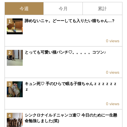
今週
今月
累計
諦めないニャ。どーーしても入りたい猫ちゃん…?
1
0 views
とっても可愛い猫パンチ♡。。。。。コツン♪
2
0 views
キュン死♡ 手のひらで眠る子猫ちゃんｚｚｚｚｚｚ
3
ｚ
0 views
シンクロナイルドニャンコ達♡ 今日のために一生懸
4
命勉強しました(笑)