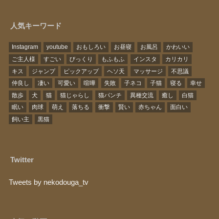
人気キーワード
Instagram
youtube
おもしろい
お昼寝
お風呂
かわいい
ご主人様
すごい
びっくり
もふもふ
インスタ
カリカリ
キス
ジャンプ
ピックアップ
ヘソ天
マッサージ
不思議
仲良し
凄い
可愛い
喧嘩
失敗
子ネコ
子猫
寝る
幸せ
散歩
犬
猫
猫じゃらし
猫パンチ
異種交流
癒し
白猫
眠い
肉球
萌え
落ちる
衝撃
賢い
赤ちゃん
面白い
飼い主
黒猫
Twitter
Tweets by nekodouga_tv