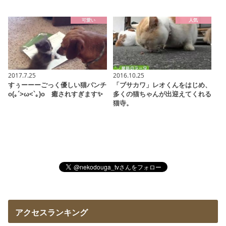
可愛い
人気
2017.7.25
2016.10.25
すぅーーーごっく優しい猫パンチ
「ブサカワ」レオくんをはじめ、
o(｡´>ω<`｡)o 癒されすぎます✨
多くの猫ちゃんが出迎えてくれる
猫寺。
アクセスランキング