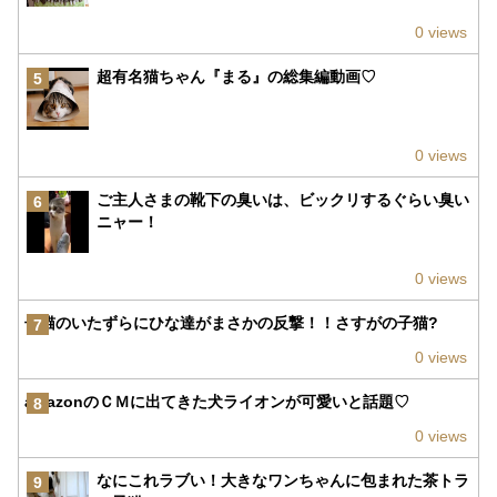
0 views
超有名猫ちゃん『まる』の総集編動画♡
5
0 views
ご主人さまの靴下の臭いは、ビックリするぐらい臭い
6
ニャー！
0 views
子猫のいたずらにひな達がまさかの反撃！！さすがの子猫?
7
0 views
amazonのＣＭに出てきた犬ライオンが可愛いと話題♡
8
0 views
なにこれラブい！大きなワンちゃんに包まれた茶トラ
9