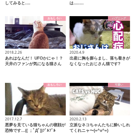
してみると.…
は.....…
おもしろい
ハプニング
2018.2.26
2020.4.9
あれはなんだ！ UFOかにゃ！？
出産に胸を膨らまし、落ち着きが
天井のファンが気になる猫さん
なくなったおじさん猫です?
おもしろい
可愛い
2017.12.7
2020.2.13
悪夢を見ている猫ちゃんの寝顔が
立派なネコちゃんたちに酔いしれ
恐怖です…(( ；ﾟДﾟ))ﾌﾞﾙﾌﾞﾙ
てくれニャ〜(=^x^=)