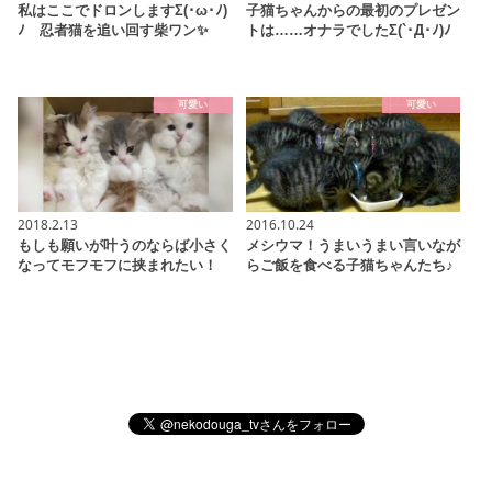
私はここでドロンしますΣ(･ω･ﾉ)
子猫ちゃんからの最初のプレゼン
ﾉ 忍者猫を追い回す柴ワン✨
トは……オナラでしたΣ(`･Д･ﾉ)ﾉ
可愛い
可愛い
2018.2.13
2016.10.24
もしも願いが叶うのならば小さく
メシウマ！うまいうまい言いなが
なってモフモフに挟まれたい！
らご飯を食べる子猫ちゃんたち♪