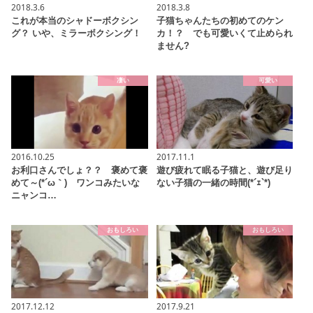
2018.3.6
2018.3.8
これが本当のシャドーボクシン
子猫ちゃんたちの初めてのケン
グ？ いや、ミラーボクシング！
カ！？ でも可愛いくて止められ
ません?
凄い
可愛い
2016.10.25
2017.11.1
お利口さんでしょ？？ 褒めて褒
遊び疲れて眠る子猫と、遊び足り
めて～(*´ω｀) ワンコみたいな
ない子猫の一緒の時間(*´ｪ`*)
ニャンコ…
おもしろい
おもしろい
2017.12.12
2017.9.21