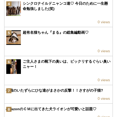
シンクロナイルドニャンコ達♡ 今日のために一生懸
4
命勉強しました(笑)
0 views
超有名猫ちゃん『まる』の総集編動画♡
5
0 views
ご主人さまの靴下の臭いは、ビックリするぐらい臭い
6
ニャー！
0 views
子猫のいたずらにひな達がまさかの反撃！！さすがの子猫?
7
0 views
amazonのＣＭに出てきた犬ライオンが可愛いと話題♡
8