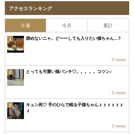
アクセスランキング
今週
今月
累計
諦めないニャ。どーーしても入りたい猫ちゃん…?
1
0 views
とっても可愛い猫パンチ♡。。。。。コツン♪
2
0 views
キュン死♡ 手のひらで眠る子猫ちゃんｚｚｚｚｚｚ
3
ｚ
0 views