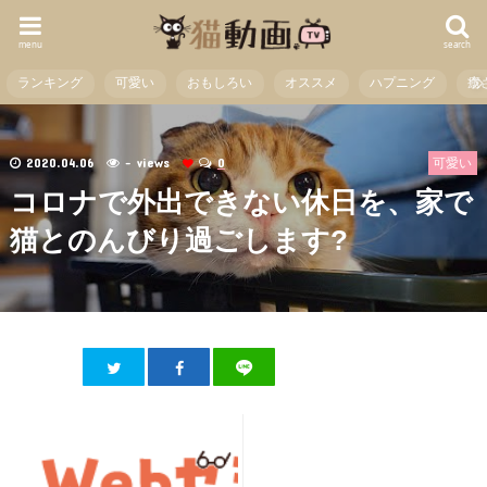
menu
search
ランキング
可愛い
おもしろい
オススメ
ハプニング
癒
2020.04.06
- views
0
可愛い
コロナで外出できない休日を、家で
猫とのんびり過ごします?