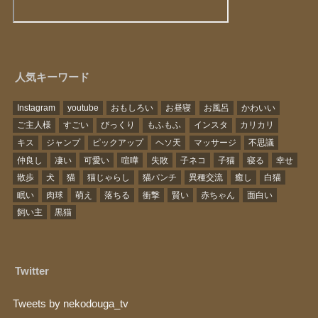
人気キーワード
Instagram
youtube
おもしろい
お昼寝
お風呂
かわいい
ご主人様
すごい
びっくり
もふもふ
インスタ
カリカリ
キス
ジャンプ
ピックアップ
ヘソ天
マッサージ
不思議
仲良し
凄い
可愛い
喧嘩
失敗
子ネコ
子猫
寝る
幸せ
散歩
犬
猫
猫じゃらし
猫パンチ
異種交流
癒し
白猫
眠い
肉球
萌え
落ちる
衝撃
賢い
赤ちゃん
面白い
飼い主
黒猫
Twitter
Tweets by nekodouga_tv