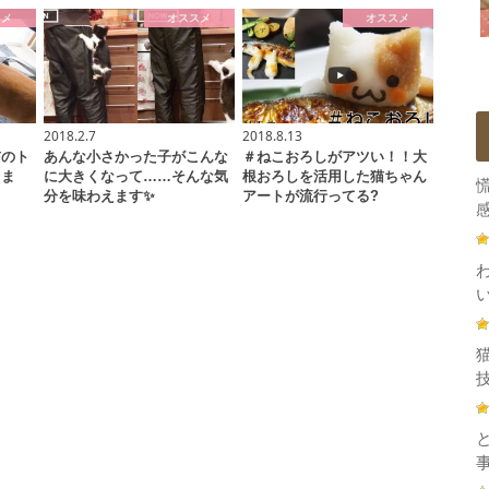
スメ
オススメ
オススメ
2018.2.7
2018.8.13
猫のト
あんな小さかった子がこんな
＃ねこおろしがアツい！！大
りま
に大きくなって……そんな気
根おろしを活用した猫ちゃん
分を味わえます✨
アートが流行ってる?
感
技