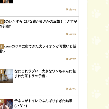
0 views
子猫のいたずらにひな達がまさかの反撃！！さすが
7
の子猫?
0 views
amazonのＣＭに出てきた犬ライオンが可愛いと話
8
題♡
0 views
なにこれラブい！大きなワンちゃんに包
9
まれた茶トラの子猫♪
0 views
子ネコがトイレでふんばりすぎた結果
10
(;・∀・)