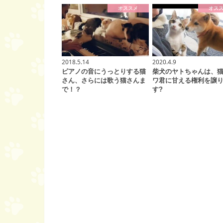
オススメ
オス
2018.5.14
2020.4.9
ピアノの音にうっとりする猫
柴犬のヤトちゃんは、
さん、さらには歌う猫さんま
ワ君に甘える権利を譲
で！？
す?