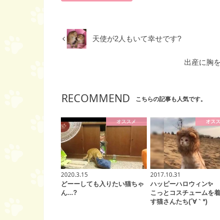
天使が2人もいて幸せです?
出産に胸
RECOMMEND
こちらの記事も人気です。
オススメ
オス
2020.3.15
2017.10.31
どーーしても入りたい猫ちゃ
ハッピーハロウィン✨ 
ん...?
こっとコスチュームを
す猫さんたち(´∀｀*)