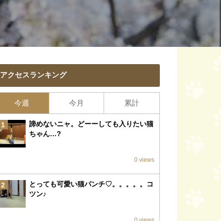
アクセスランキング
今週
今月
累計
諦めないニャ。どーーしても入りたい猫
1
ちゃん…?
0 views
とっても可愛い猫パンチ♡。。。。。コ
2
ツン♪
0 views