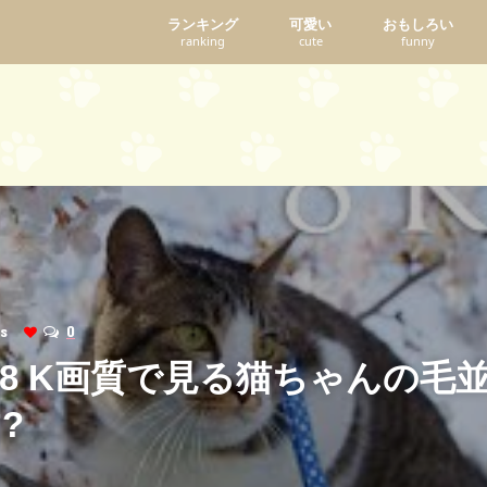
ランキング
可愛い
おもしろい
ranking
cute
funny
ews
0
8 K画質で見る猫ちゃんの毛
?