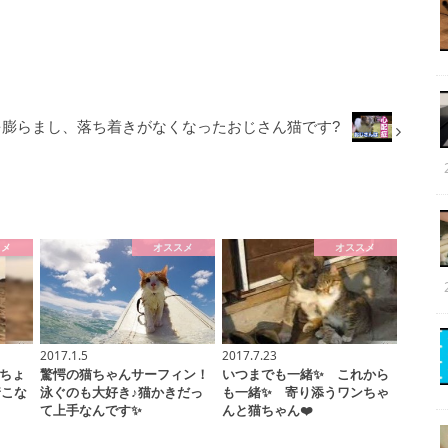
を膨らまし、落ち着きがなくなったおじさん猫です?
スメ
オススメ
オススメ
2017.1.5
2017.7.23
ちょ
驚愕の猫ちゃんサーフィン！
いつまでも一緒✨ これから
着こな
泳ぐのも大好き♪猫かきだっ
も一緒✨ 寄り添うワンちゃ
て上手なんです✨
んと猫ちゃん❤️