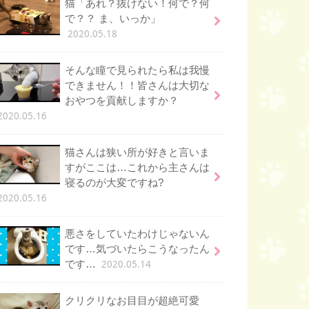
猫「あれ？抜けない！何で？何
で？？ ま、いっか」
2020.05.18
そんな瞳で見られたら私は我慢
できません！！皆さんは大切な
おやつを貢献しますか？
2020.05.16
猫さんは狭い所が好きと言いま
すがここは…これから主さんは
寝るのが大変ですね?
2020.05.16
悪さをしていたわけじゃないん
です…気づいたらこうなったん
2020.05.14
です…
クリクリなお目目が超絶可愛