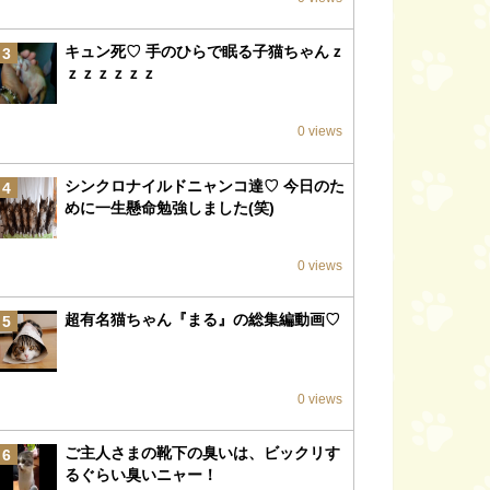
キュン死♡ 手のひらで眠る子猫ちゃんｚ
3
ｚｚｚｚｚｚ
0 views
シンクロナイルドニャンコ達♡ 今日のた
4
めに一生懸命勉強しました(笑)
0 views
超有名猫ちゃん『まる』の総集編動画♡
5
0 views
ご主人さまの靴下の臭いは、ビックリす
6
るぐらい臭いニャー！