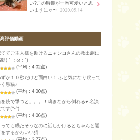
い?この時期が一番可愛いと思
2020.05.14
いますにゃ〜
高評価動画
慌ててご主人様を助けるニャンコさんの救出劇に
動(｀；ω；´)
(平均：4.02点)
わずか１０秒だけど面白い！ ふと気になり戻って
いく黒猫♪
(平均：4.00点)
猫を銃で撃つと。。。！鳴きながら倒れる♥ 名演
です(^-^)
(平均：4.06点)
とっても眠たそうなのに話しかけるとちゃんと返
事をするかわいい猫
(平均：3.77点)