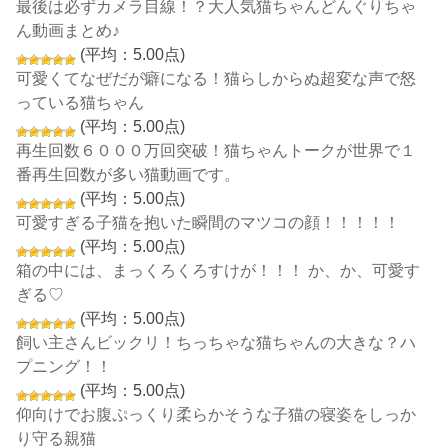
最後は必ずカメラ目線！？大人気猫ちゃんどんぐりちゃ
ん動画まとめ♪
(平均：5.00点)
可愛くてなぜだが癖になる！猫らしからぬ超変な声で怒
っている猫ちゃん
(平均：5.00点)
再生回数６０００万回突破！猫ちゃんトークが世界で１
番再生回数が多い猫動画です。
(平均：5.00点)
可愛すぎる子猫を抱いた瞬間のマツコの顔！！！！！
(平均：5.00点)
箱の中には、まっくろくろすけが！！！ か、か、可愛す
ぎる♡
(平均：5.00点)
飼い主さんビックリ！ちっちゃな猫ちゃんの大きな？ハ
プニング！！
(平均：5.00点)
仰向けでお腹ぷっくり柔らかそうな子猫の寝姿をしっか
り守る親猫