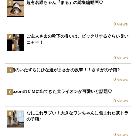
超有名猫ちゃん『まる』の総集編動画♡
5
0 views
ご主人さまの靴下の臭いは、ビックリするぐらい臭い
6
ニャー！
0 views
子猫のいたずらにひな達がまさかの反撃！！さすがの子猫?
7
0 views
amazonのＣＭに出てきた犬ライオンが可愛いと話題♡
8
0 views
なにこれラブい！大きなワンちゃんに包まれた茶トラ
9
の子猫♪
0 views