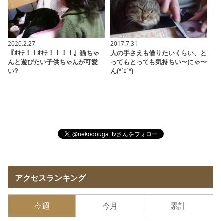
2020.2.27
2017.7.31
『ｵｷﾃ！！ｵｷﾃ！！！！』猫ちゃ
人の手さえも借りたいくらい、と
んと遊びたい子供ちゃんが可愛
ってもとっても気持ちい〜にゃ〜
い?
ん(*´ｪ`*)
アクセスランキング
今週
今月
累計