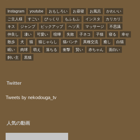
Instagram
youtube
おもしろい
お昼寝
お風呂
かわいい
ご主人様
すごい
びっくり
もふもふ
インスタ
カリカリ
キス
ジャンプ
ピックアップ
ヘソ天
マッサージ
不思議
仲良し
凄い
可愛い
喧嘩
失敗
子ネコ
子猫
寝る
幸せ
散歩
犬
猫
猫じゃらし
猫パンチ
異種交流
癒し
白猫
眠い
肉球
萌え
落ちる
衝撃
賢い
赤ちゃん
面白い
飼い主
黒猫
Twitter
Tweets by nekodouga_tv
人気の動画