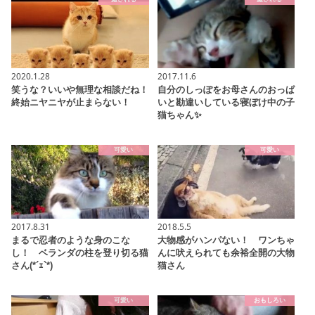
2020.1.28
2017.11.6
笑うな？いいや無理な相談だね！
自分のしっぽをお母さんのおっぱ
終始ニヤニヤが止まらない！
いと勘違いしている寝ぼけ中の子
猫ちゃん✨
可愛い
可愛い
2017.8.31
2018.5.5
まるで忍者のような身のこな
大物感がハンパない！ ワンちゃ
し！ ベランダの柱を登り切る猫
んに吠えられても余裕全開の大物
さん(*´ｪ`*)
猫さん
可愛い
おもしろい