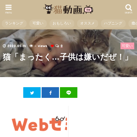
menu
search
ランキング
可愛い
おもしろい
オススメ
ハプニング
癒
2020.05.14
- views
0
可愛い
猫「まったく…子供は嫌いだぜ！」