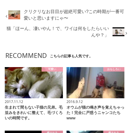
クリクリなお目目が超絶可愛い?この時期が一番可
愛いと思いますにゃ〜
猫「ほーん、凄いやん！で、ワイは何をしたらいい
んや？」
RECOMMEND
こちらの記事も人気です。
可愛い
おもしろい
2017.11.12
2016.9.12
生まれて間もない子猫の兄弟。毛
オウムが猫の鳴き声を覚えちゃっ
並みをきれいに整えて、毛づくろ
た！完全に戸惑うニャンコたち
いの時間です。
www
癒される
癒される