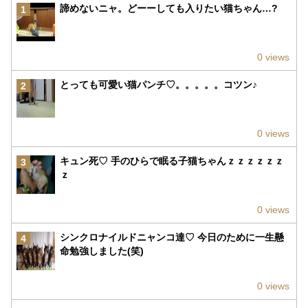
諦めないニャ。どーーしても入りたい猫ちゃん…?
1
0 views
とっても可愛い猫パンチ♡。。。。。コツン♪
2
0 views
キュン死♡ 手のひらで眠る子猫ちゃんｚｚｚｚｚｚ
3
ｚ
0 views
シンクロナイルドニャンコ達♡ 今日のために一生懸
4
命勉強しました(笑)
0 views