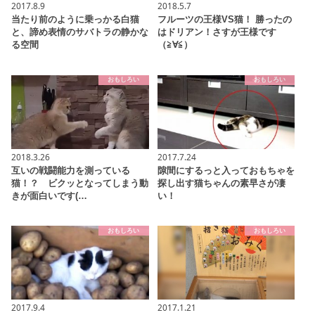
2017.8.9
2018.5.7
当たり前のように乗っかる白猫
フルーツの王様VS猫！ 勝ったの
と、諦め表情のサバトラの静かな
はドリアン！さすが王様です
る空間
（≧∀≦）
おもしろい
おもしろい
2018.3.26
2017.7.24
互いの戦闘能力を測っている
隙間にするっと入っておもちゃを
猫！？ ビクッとなってしまう動
探し出す猫ちゃんの素早さが凄
きが面白いです(…
い！
おもしろい
おもしろい
2017.9.4
2017.1.21