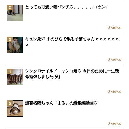
とっても可愛い猫パンチ♡。。。。。コツン♪
2
0 views
キュン死♡ 手のひらで眠る子猫ちゃんｚｚｚｚｚｚ
3
ｚ
0 views
シンクロナイルドニャンコ達♡ 今日のために一生懸
4
命勉強しました(笑)
0 views
超有名猫ちゃん『まる』の総集編動画♡
5
0 views