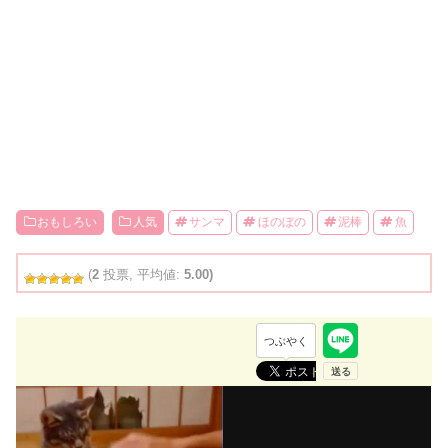
おもしろい
人気
サンマ
ほのぼの
泥棒
魚
(
2
投票, 平均値:
5.00)
つぶやく