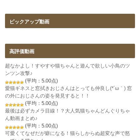
ピックアップ動画
高評価動画
超なかよし！すやすや猫ちゃんと遊んで欲しい小鳥のツ
ンツン攻撃♪
(平均：5.00点)
愛猫ギネスと窓拭きおじさんはとっても仲良し(*´ω｀) 窓
の外におじさんの姿を発見すると！！
(平均：5.00点)
最後は必ずカメラ目線！？大人気猫ちゃんどんぐりちゃ
ん動画まとめ♪
(平均：5.00点)
可愛くてなぜだが癖になる！猫らしからぬ超変な声で怒