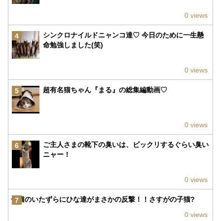
0 views
シンクロナイルドニャンコ達♡ 今日のために一生懸
4
命勉強しました(笑)
0 views
超有名猫ちゃん『まる』の総集編動画♡
5
0 views
ご主人さまの靴下の臭いは、ビックリするぐらい臭い
6
ニャー！
0 views
子猫のいたずらにひな達がまさかの反撃！！さすがの子猫?
7
0 views