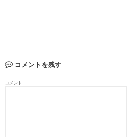
コメントを残す
コメント