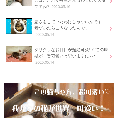
2020.05.16
ですね?
悪さをしていたわけじゃないんです…
気づいたらこうなったんです…
2020.05.14
クリクリなお目目が超絶可愛い?この時
期が一番可愛いと思いますにゃ〜
2020.05.14