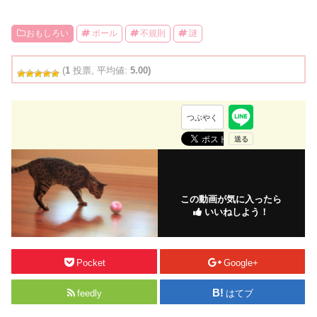
おもしろい
ボール
不規則
謎
(
1
投票, 平均値:
5.00)
つぶやく
この動画が気に入ったら
いいねしよう！
Pocket
Google+
feedly
はてブ