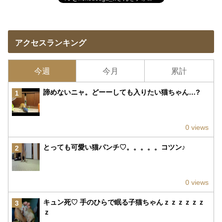
アクセスランキング
今週
今月
累計
諦めないニャ。どーーしても入りたい猫ちゃん…?
1
0 views
とっても可愛い猫パンチ♡。。。。。コツン♪
2
0 views
キュン死♡ 手のひらで眠る子猫ちゃんｚｚｚｚｚｚ
3
ｚ