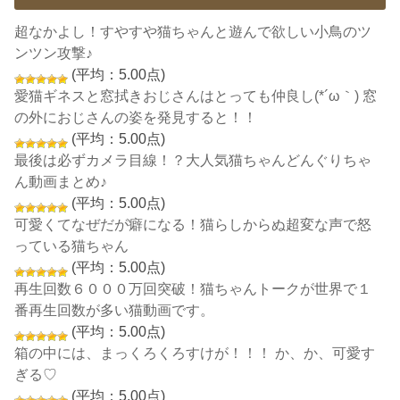
超なかよし！すやすや猫ちゃんと遊んで欲しい小鳥のツ
ンツン攻撃♪
(平均：5.00点)
愛猫ギネスと窓拭きおじさんはとっても仲良し(*´ω｀) 窓
の外におじさんの姿を発見すると！！
(平均：5.00点)
最後は必ずカメラ目線！？大人気猫ちゃんどんぐりちゃ
ん動画まとめ♪
(平均：5.00点)
可愛くてなぜだが癖になる！猫らしからぬ超変な声で怒
っている猫ちゃん
(平均：5.00点)
再生回数６０００万回突破！猫ちゃんトークが世界で１
番再生回数が多い猫動画です。
(平均：5.00点)
箱の中には、まっくろくろすけが！！！ か、か、可愛す
ぎる♡
(平均：5.00点)