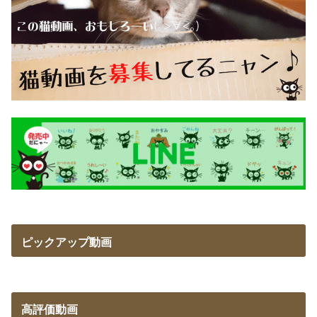
ピックアップ動画
高評価動画