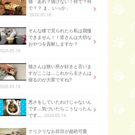
猫「あれ？抜けない！何で？何
で？？ ま、いっか」
2020.05.18
そんな瞳で見られたら私は我慢
できません！！皆さんは大切な
おやつを貢献しますか？
2020.05.16
猫さんは狭い所が好きと言いま
すがここは…これから主さんは
寝るのが大変ですね?
2020.05.16
悪さをしていたわけじゃないん
です…気づいたらこうなったん
2020.05.14
です…
クリクリなお目目が超絶可愛