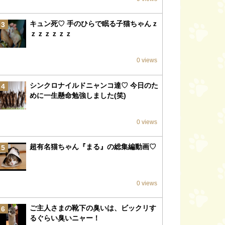
キュン死♡ 手のひらで眠る子猫ちゃんｚ
3
ｚｚｚｚｚｚ
0 views
シンクロナイルドニャンコ達♡ 今日のた
4
めに一生懸命勉強しました(笑)
0 views
超有名猫ちゃん『まる』の総集編動画♡
5
0 views
ご主人さまの靴下の臭いは、ビックリす
6
るぐらい臭いニャー！