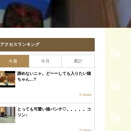
アクセスランキング
今週
今月
累計
諦めないニャ。どーーしても入りたい猫
1
ちゃん…?
0 views
とっても可愛い猫パンチ♡。。。。。コ
2
ツン♪
0 views