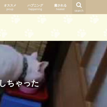
オススメ
ハプニング
癒される
picup
happening
healed
search
しちゃった