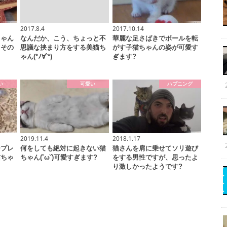
2017.8.4
2017.10.14
ちゃん
なんだか、こう、ちょっと不
華麗な足さばきでボールを転
、その
思議な挟まり方をする美猫ち
がす子猫ちゃんの姿が可愛す
ゃん(*ﾉ∀`*)
ぎます?
い
可愛い
ハプニング
2019.11.4
2018.1.17
チプレ
何をしても絶対に起きない猫
猫さんを肩に乗せてソリ遊び
猫ちゃ
ちゃん(˘ω˘)可愛すぎます?
をする男性ですが、思ったよ
り激しかったようです?