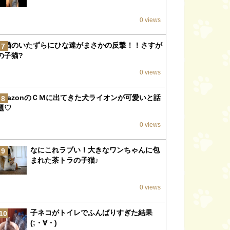
0 views
子猫のいたずらにひな達がまさかの反撃！！さすが
7
の子猫?
0 views
amazonのＣＭに出てきた犬ライオンが可愛いと話
8
題♡
0 views
なにこれラブい！大きなワンちゃんに包
9
まれた茶トラの子猫♪
0 views
子ネコがトイレでふんばりすぎた結果
10
(;・∀・)