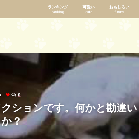
ランキング
可愛い
おもしろい
ranking
cute
funny
ws
0
アクションです。何かと勘違い
うか？