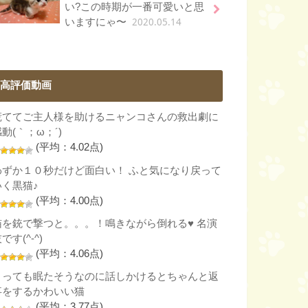
い?この時期が一番可愛いと思
2020.05.14
いますにゃ〜
高評価動画
慌ててご主人様を助けるニャンコさんの救出劇に
動(｀；ω；´)
(平均：4.02点)
わずか１０秒だけど面白い！ ふと気になり戻って
いく黒猫♪
(平均：4.00点)
猫を銃で撃つと。。。！鳴きながら倒れる♥ 名演
です(^-^)
(平均：4.06点)
とっても眠たそうなのに話しかけるとちゃんと返
事をするかわいい猫
(平均：3.77点)