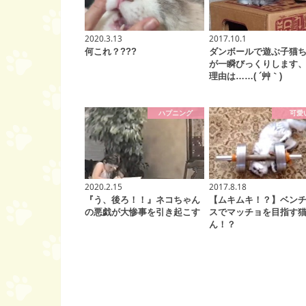
2020.3.13
2017.10.1
何これ？???
ダンボールで遊ぶ子猫
が一瞬びっくりします
理由は……( ´艸｀)
ハプニング
可愛
2020.2.15
2017.8.18
『う、後ろ！！』ネコちゃん
【ムキムキ！？】ベン
の悪戯が大惨事を引き起こす
スでマッチョを目指す
ん！？