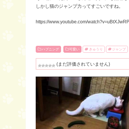
しかし猫のジャンプ力ってすごいですね。
https://www.youtube.com/watch?v=uBtXJw
ハプニング
可愛い
きゅうり
ジャンプ
(まだ評価されていません)