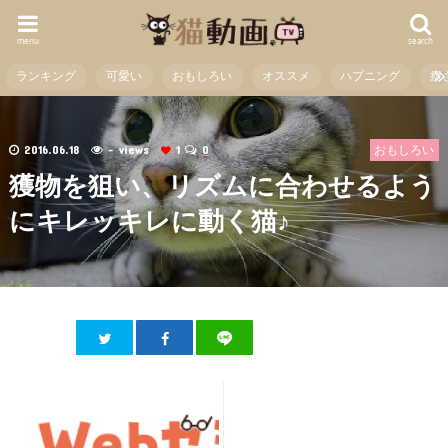
menu
search
ランキング
可愛い
おもしろい
オススメ
ハプニング
癒
2016.06.18
- views
1
0
おもしろい
獲物を狙い、リズムに合わせるよう
にキレッキレに動く猫♪