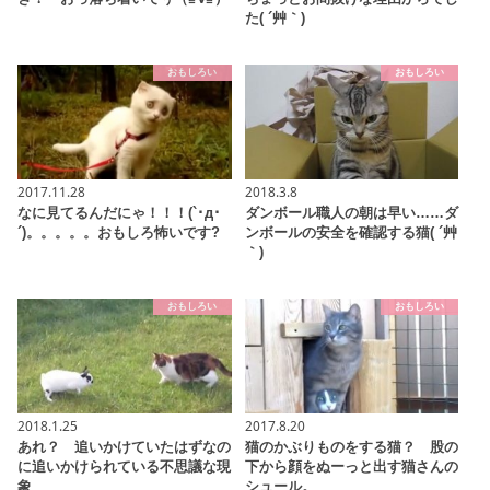
た( ´艸｀)
おもしろい
おもしろい
2017.11.28
2018.3.8
なに見てるんだにゃ！！！(`･д･
ダンボール職人の朝は早い……ダ
´)。。。。。おもしろ怖いです?
ンボールの安全を確認する猫( ´艸
｀)
おもしろい
おもしろい
2018.1.25
2017.8.20
あれ？ 追いかけていたはずなの
猫のかぶりものをする猫？ 股の
に追いかけられている不思議な現
下から顔をぬーっと出す猫さんの
象
シュール。