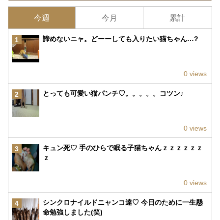
今週
今月
累計
諦めないニャ。どーーしても入りたい猫ちゃん…?
1
0 views
とっても可愛い猫パンチ♡。。。。。コツン♪
2
0 views
キュン死♡ 手のひらで眠る子猫ちゃんｚｚｚｚｚｚ
3
ｚ
0 views
シンクロナイルドニャンコ達♡ 今日のために一生懸
4
命勉強しました(笑)