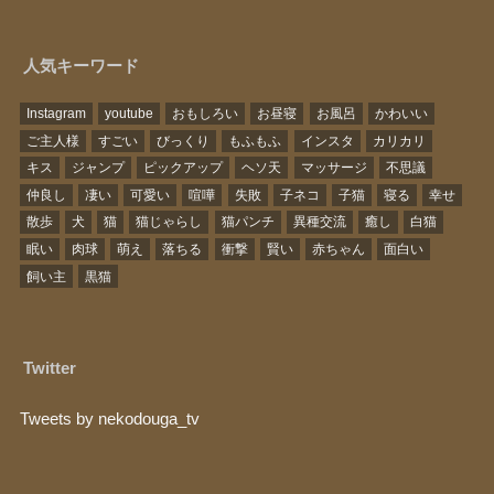
人気キーワード
Instagram
youtube
おもしろい
お昼寝
お風呂
かわいい
ご主人様
すごい
びっくり
もふもふ
インスタ
カリカリ
キス
ジャンプ
ピックアップ
ヘソ天
マッサージ
不思議
仲良し
凄い
可愛い
喧嘩
失敗
子ネコ
子猫
寝る
幸せ
散歩
犬
猫
猫じゃらし
猫パンチ
異種交流
癒し
白猫
眠い
肉球
萌え
落ちる
衝撃
賢い
赤ちゃん
面白い
飼い主
黒猫
Twitter
Tweets by nekodouga_tv