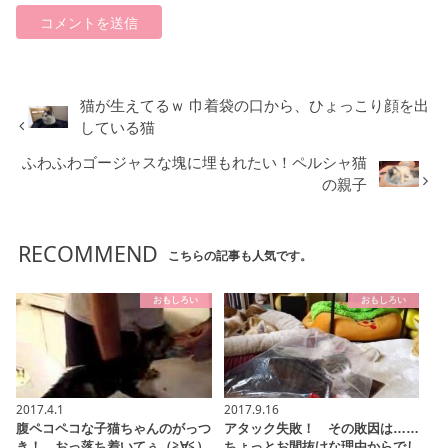
猫が生えてるｗ 巾着袋の口から、ひょっこり顔を出
している猫
ふわふわゴージャスな塊に埋もれたい！ペルシャ猫
の親子
RECOMMEND
こちらの記事も人気です。
おもしろい
おもしろい
2017.4.1
2017.9.16
腹ペコペコな子猫ちゃんのがっつ
アタック失敗！ その敗因は……
き！ おっ落ち着いてぅ（≧∀≦）
ちょっとお間抜けな理由からでし