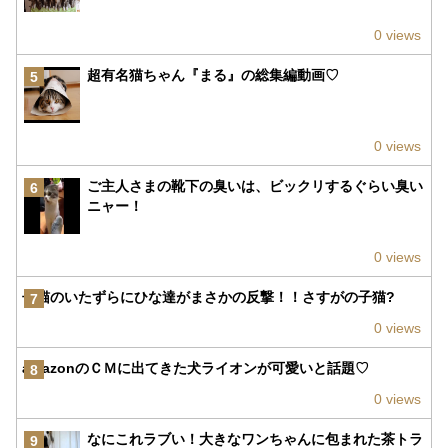
0 views
超有名猫ちゃん『まる』の総集編動画♡
5
0 views
ご主人さまの靴下の臭いは、ビックリするぐらい臭い
6
ニャー！
0 views
子猫のいたずらにひな達がまさかの反撃！！さすがの子猫?
7
0 views
amazonのＣＭに出てきた犬ライオンが可愛いと話題♡
8
0 views
なにこれラブい！大きなワンちゃんに包まれた茶トラ
9