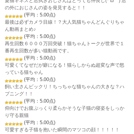
愛猫ギネスと窓拭きおじさんはとっても仲良し(*´ω｀) 窓
の外におじさんの姿を発見すると！！
(平均：5.00点)
最後は必ずカメラ目線！？大人気猫ちゃんどんぐりちゃ
ん動画まとめ♪
(平均：5.00点)
再生回数６０００万回突破！猫ちゃんトークが世界で１
番再生回数が多い猫動画です。
(平均：5.00点)
可愛くてなぜだが癖になる！猫らしからぬ超変な声で怒
っている猫ちゃん
(平均：5.00点)
飼い主さんビックリ！ちっちゃな猫ちゃんの大きな？ハ
プニング！！
(平均：5.00点)
仰向けでお腹ぷっくり柔らかそうな子猫の寝姿をしっか
り守る親猫
(平均：5.00点)
可愛すぎる子猫を抱いた瞬間のマツコの顔！！！！！