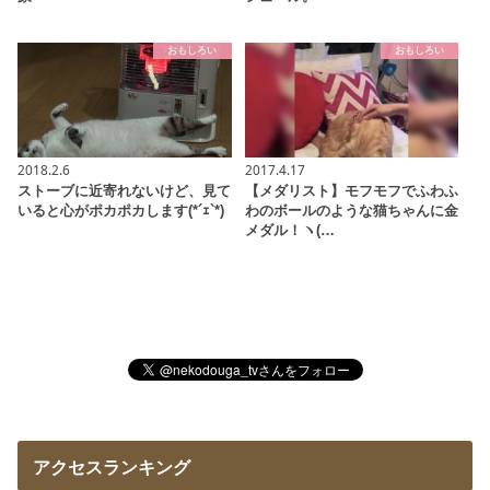
おもしろい
おもしろい
2018.2.6
2017.4.17
ストーブに近寄れないけど、見て
【メダリスト】モフモフでふわふ
いると心がポカポカします(*´ｪ`*)
わのボールのような猫ちゃんに金
メダル！ヽ(…
アクセスランキング