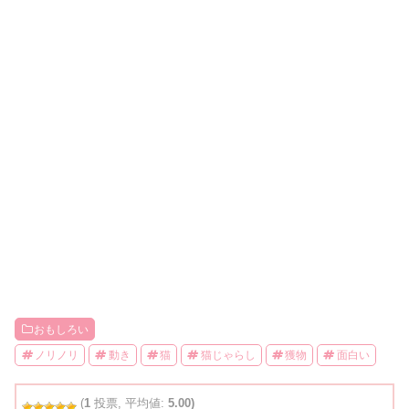
おもしろい
ノリノリ
動き
猫
猫じゃらし
獲物
面白い
(
1
投票, 平均値:
5.00)