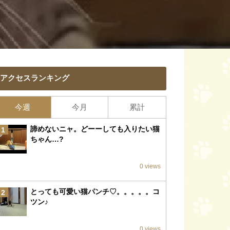
アクセスランキング
今週
今月
累計
諦めないニャ。どーーしても入りたい猫
1
ちゃん…?
0 views
とっても可愛い猫パンチ♡。。。。。コ
2
ツン♪
0 views