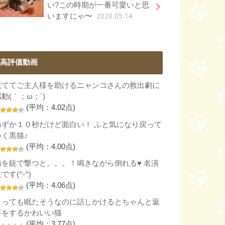
い?この時期が一番可愛いと思
2020.05.14
いますにゃ〜
高評価動画
慌ててご主人様を助けるニャンコさんの救出劇に
動(｀；ω；´)
(平均：4.02点)
わずか１０秒だけど面白い！ ふと気になり戻って
いく黒猫♪
(平均：4.00点)
猫を銃で撃つと。。。！鳴きながら倒れる♥ 名演
です(^-^)
(平均：4.06点)
とっても眠たそうなのに話しかけるとちゃんと返
事をするかわいい猫
(平均：3.77点)