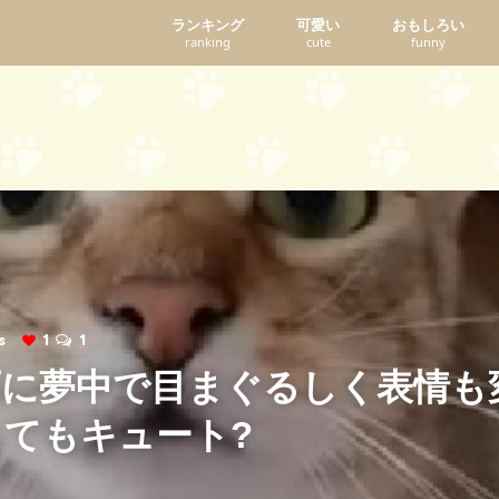
ランキング
可愛い
おもしろい
ranking
cute
funny
ews
1
1
画に夢中で目まぐるしく表情も
てもキュート?