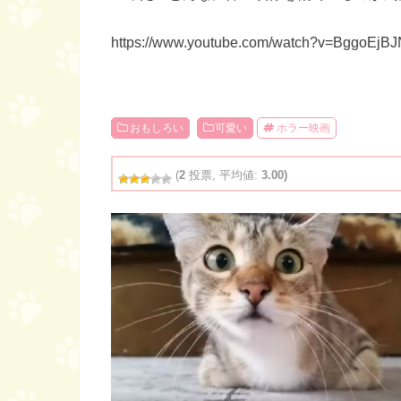
https://www.youtube.com/watch?v=BggoEjB
おもしろい
可愛い
ホラー映画
(
2
投票, 平均値:
3.00)