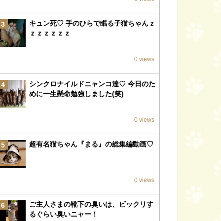
キュン死♡ 手のひらで眠る子猫ちゃんｚ
3
ｚｚｚｚｚｚ
0 views
シンクロナイルドニャンコ達♡ 今日のた
4
めに一生懸命勉強しました(笑)
0 views
超有名猫ちゃん『まる』の総集編動画♡
5
0 views
ご主人さまの靴下の臭いは、ビックリす
6
るぐらい臭いニャー！