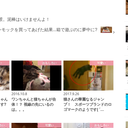
景。泥棒はいけませんよ！
モックを買ってあげた結果...箱で遊ぶのに夢中に?
い
おもしろい
可愛い
2016.10.8
2017.9.26
ちゃん
ワンちゃんと猫ちゃんが合
猫さんの華麗なるジャン
す?
体！？ 視線の先にいるの
プ！ スポーツブランドのロ
は。。。
ゴマークのようです( ´…
ろい
可愛い
おもしろい