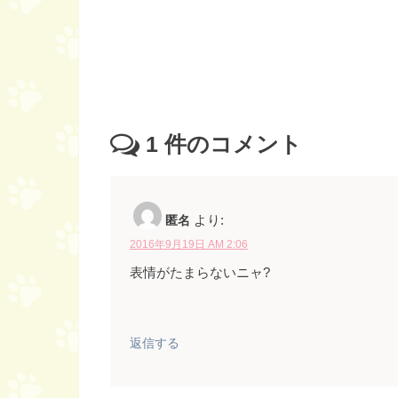
1
件のコメント
匿名
より:
2016年9月19日 AM 2:06
表情がたまらないニャ?
返信する