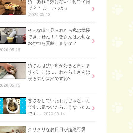
猫「あれ？抜けない！何で？何
で？？ ま、いっか」
2020.05.18
そんな瞳で見られたら私は我慢
できません！！皆さんは大切な
おやつを貢献しますか？
2020.05.16
猫さんは狭い所が好きと言いま
すがここは…これから主さんは
寝るのが大変ですね?
2020.05.16
悪さをしていたわけじゃないん
です…気づいたらこうなったん
2020.05.14
です…
クリクリなお目目が超絶可愛