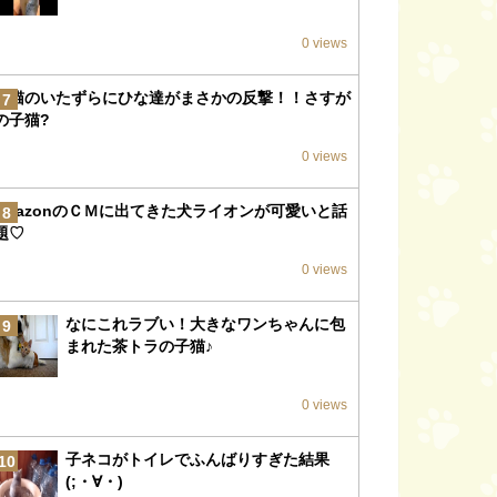
0 views
子猫のいたずらにひな達がまさかの反撃！！さすが
7
の子猫?
0 views
amazonのＣＭに出てきた犬ライオンが可愛いと話
8
題♡
0 views
なにこれラブい！大きなワンちゃんに包
9
まれた茶トラの子猫♪
0 views
子ネコがトイレでふんばりすぎた結果
10
(;・∀・)