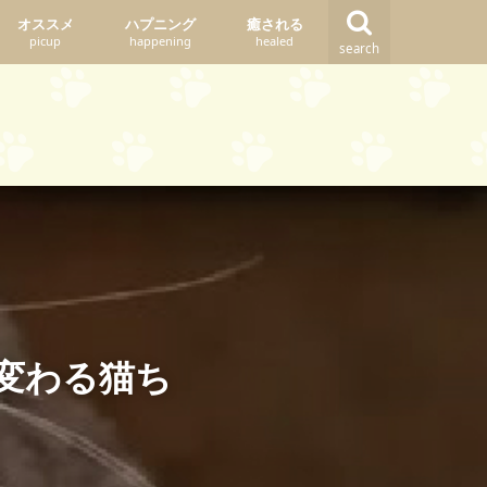
オススメ
ハプニング
癒される
picup
happening
healed
search
変わる猫ち