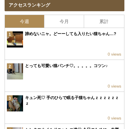
アクセスランキング
今週
今月
累計
諦めないニャ。どーーしても入りたい猫ちゃん…?
1
0 views
とっても可愛い猫パンチ♡。。。。。コツン♪
2
0 views
キュン死♡ 手のひらで眠る子猫ちゃんｚｚｚｚｚｚ
3
ｚ
0 views