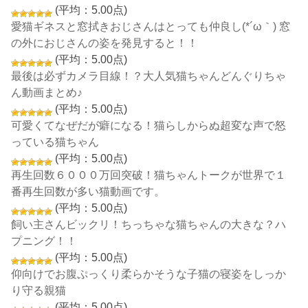
(平均：5.00点)
愛猫ギネスと窓拭きおじさんはとっても仲良し(*´ω｀) 窓
の外におじさんの姿を発見すると！！
(平均：5.00点)
最後は必ずカメラ目線！？大人気猫ちゃんどんぐりちゃ
ん動画まとめ♪
(平均：5.00点)
可愛くてなぜだが癖になる！猫らしからぬ超変な声で怒
っている猫ちゃん
(平均：5.00点)
再生回数６０００万回突破！猫ちゃんトークが世界で１
番再生回数が多い猫動画です。
(平均：5.00点)
飼い主さんビックリ！ちっちゃな猫ちゃんの大きな？ハ
プニング！！
(平均：5.00点)
仰向けでお腹ぷっくり柔らかそうな子猫の寝姿をしっか
り守る親猫
(平均：5.00点)