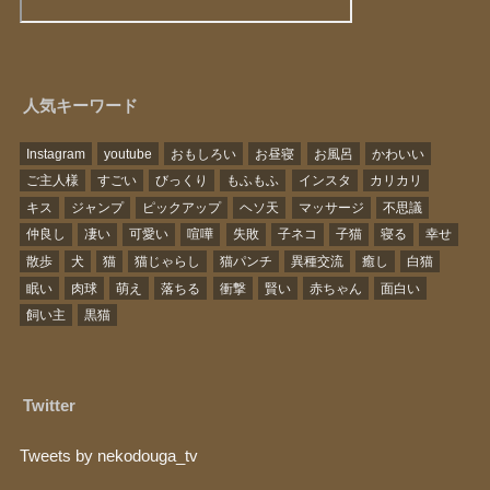
人気キーワード
Instagram
youtube
おもしろい
お昼寝
お風呂
かわいい
ご主人様
すごい
びっくり
もふもふ
インスタ
カリカリ
キス
ジャンプ
ピックアップ
ヘソ天
マッサージ
不思議
仲良し
凄い
可愛い
喧嘩
失敗
子ネコ
子猫
寝る
幸せ
散歩
犬
猫
猫じゃらし
猫パンチ
異種交流
癒し
白猫
眠い
肉球
萌え
落ちる
衝撃
賢い
赤ちゃん
面白い
飼い主
黒猫
Twitter
Tweets by nekodouga_tv