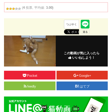
(
4
投票, 平均値:
3.00)
つぶやく
この動画が気に入ったら
いいねしよう！
Pocket
Google+
feedly
はてブ