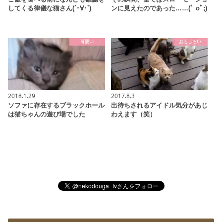
してくる律儀な猫さん(´･∀･`)
ンに見えたのであった……(ﾟ oﾟ;)
可愛い
おもしろい
2018.1.29
2017.8.3
ソファに存在するブラックホール
出待ちされるアイドル気分があじ
は猫ちゃんの遊び場でした
わえます（笑）