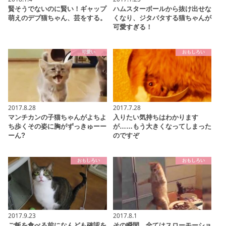
賢そうでないのに賢い！ギャップ
ハムスターボールから抜け出せな
萌えのデブ猫ちゃん、芸をする。
くなり、ジタバタする猫ちゃんが
可愛すぎる！
可愛い
おもしろい
2017.8.28
2017.7.28
マンチカンの子猫ちゃんがよちよ
入りたい気持ちはわかります
ち歩くその姿に胸がずっきゅーー
が……もう大きくなってしまった
ーん?
のですぞ
おもしろい
おもしろい
2017.9.23
2017.8.1
ご飯を食べる前になんども確認を
その瞬間、全てはスローモーショ