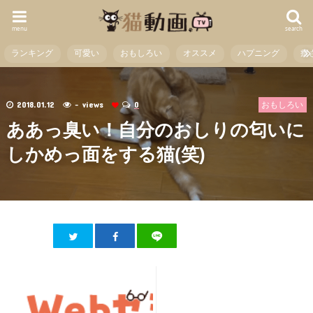
menu
search
ランキング
可愛い
おもしろい
オススメ
ハプニング
癒
2018.01.12
- views
0
おもしろい
ああっ臭い！自分のおしりの匂いに
しかめっ面をする猫(笑)