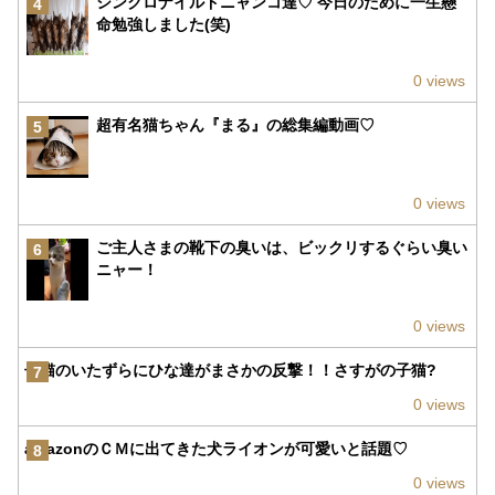
シンクロナイルドニャンコ達♡ 今日のために一生懸
4
命勉強しました(笑)
0 views
超有名猫ちゃん『まる』の総集編動画♡
5
0 views
ご主人さまの靴下の臭いは、ビックリするぐらい臭い
6
ニャー！
0 views
子猫のいたずらにひな達がまさかの反撃！！さすがの子猫?
7
0 views
amazonのＣＭに出てきた犬ライオンが可愛いと話題♡
8
0 views