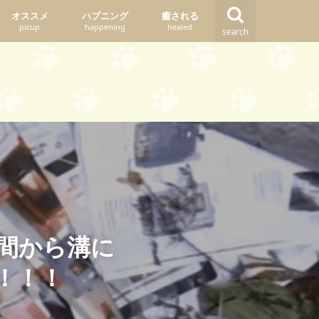
オススメ
ハプニング
癒される
picup
happening
healed
search
間から溝に
！！！