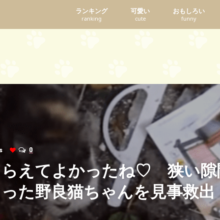
ランキング
可愛い
おもしろい
ranking
cute
funny
ews
0
もらえてよかったね♡ 狭い隙
まった野良猫ちゃんを見事救出