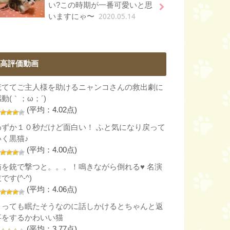
い?この時期が一番可愛いと思
2020.05.14
いますにゃ〜
高評価動画
慌ててご主人様を助けるニャンコさんの救出劇に
動(｀；ω；´)
(平均：4.02点)
わずか１０秒だけど面白い！ ふと気になり戻って
いく黒猫♪
(平均：4.00点)
猫を銃で撃つと。。。！鳴きながら倒れる♥ 名演
です(^-^)
(平均：4.06点)
とっても眠たそうなのに話しかけるとちゃんと返
事をするかわいい猫
(平均：3.77点)