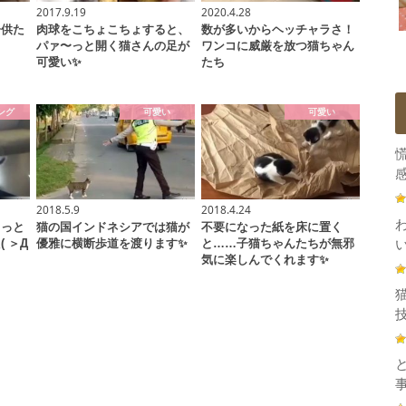
2017.9.19
2020.4.28
子供た
肉球をこちょこちょすると、
数が多いからヘッチャラさ！
パァ〜っと開く猫さんの足が
ワンコに威厳を放つ猫ちゃん
可愛い✨
たち
ング
可愛い
可愛い
感
2018.5.9
2018.4.24
ょっと
猫の国インドネシアでは猫が
不要になった紙を床に置く
 ＞Д
優雅に横断歩道を渡ります✨
と……子猫ちゃんたちが無邪
気に楽しんでくれます✨
技