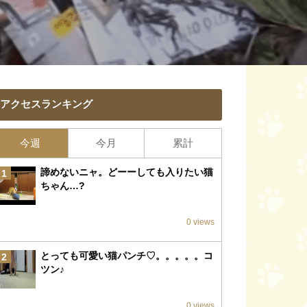
アクセスランキング
今週
今月
累計
諦めないニャ。どーーしても入りたい猫
1
ちゃん…?
0 views
とっても可愛い猫パンチ♡。。。。。コ
2
ツン♪
0 views