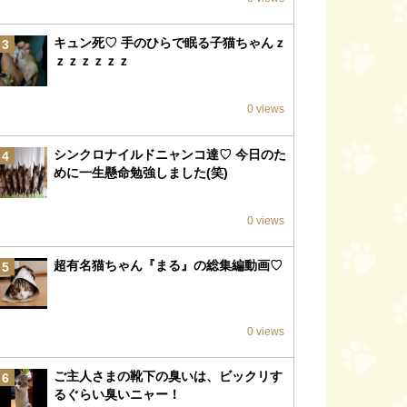
キュン死♡ 手のひらで眠る子猫ちゃんｚ
3
ｚｚｚｚｚｚ
0 views
シンクロナイルドニャンコ達♡ 今日のた
4
めに一生懸命勉強しました(笑)
0 views
超有名猫ちゃん『まる』の総集編動画♡
5
0 views
ご主人さまの靴下の臭いは、ビックリす
6
るぐらい臭いニャー！