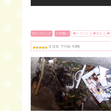
ハプニング
可愛い
トラブル
救出
(
1
投票, 平均値:
5.00)