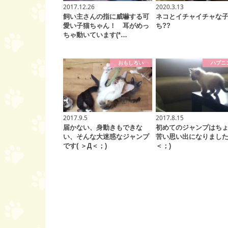
2017.12.26
2020.3.13
飼い主さんの指に威嚇する可
ネコとイチャイチャな
愛い子猫ちゃん！ 耳がめっ
ち??
ちゃ動いています(*…
おもしろい
ハプニ
2017.9.5
2017.8.15
届かない、身動きもできな
初めてのジャンプはち
い、そんな大迷惑なジャンプ
苦い思い出になりました(
です( ＞Д＜；)
＜；)