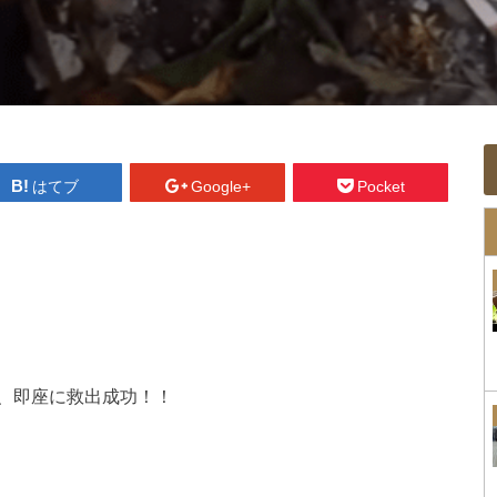
はてブ
Google+
Pocket
、即座に救出成功！！