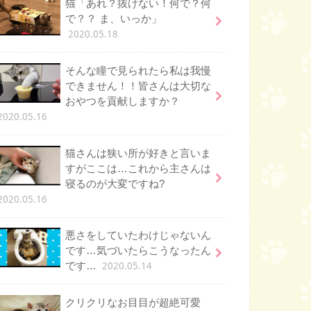
猫「あれ？抜けない！何で？何
で？？ ま、いっか」
2020.05.18
そんな瞳で見られたら私は我慢
できません！！皆さんは大切な
おやつを貢献しますか？
2020.05.16
猫さんは狭い所が好きと言いま
すがここは…これから主さんは
寝るのが大変ですね?
2020.05.16
悪さをしていたわけじゃないん
です…気づいたらこうなったん
2020.05.14
です…
クリクリなお目目が超絶可愛