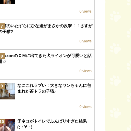
0 views
子猫のいたずらにひな達がまさかの反撃！！さすが
7
の子猫?
0 views
amazonのＣＭに出てきた犬ライオンが可愛いと話
8
題♡
0 views
なにこれラブい！大きなワンちゃんに包
9
まれた茶トラの子猫♪
0 views
子ネコがトイレでふんばりすぎた結果
10
(;・∀・)