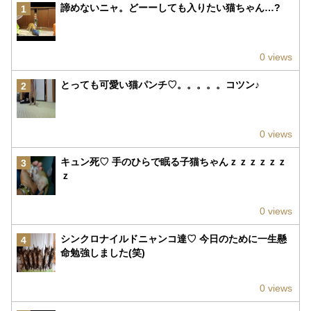
諦めないニャ。どーーしても入りたい猫ちゃん…?
1
0 views
とっても可愛い猫パンチ♡。。。。。コツン♪
2
0 views
キュン死♡ 手のひらで眠る子猫ちゃんｚｚｚｚｚｚ
3
ｚ
0 views
シンクロナイルドニャンコ達♡ 今日のために一生懸
4
命勉強しました(笑)
0 views