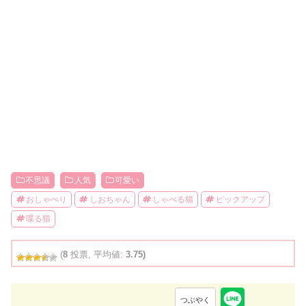
不思議
人気
可愛い
おしゃべり
しおちゃん
しゃべる猫
ピックアップ
喋る猫
(
8
投票, 平均値:
3.75)
つぶやく