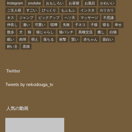
Instagram
youtube
おもしろい
お昼寝
お風呂
かわいい
ご主人様
すごい
びっくり
もふもふ
インスタ
カリカリ
キス
ジャンプ
ピックアップ
ヘソ天
マッサージ
不思議
仲良し
凄い
可愛い
喧嘩
失敗
子ネコ
子猫
寝る
幸せ
散歩
犬
猫
猫じゃらし
猫パンチ
異種交流
癒し
白猫
眠い
肉球
萌え
落ちる
衝撃
賢い
赤ちゃん
面白い
飼い主
黒猫
Twitter
Tweets by nekodouga_tv
人気の動画