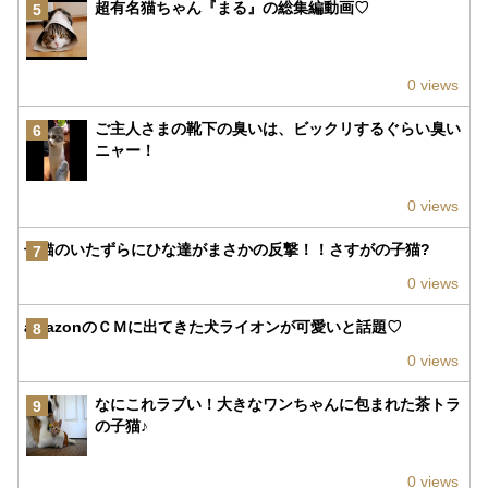
超有名猫ちゃん『まる』の総集編動画♡
5
0 views
ご主人さまの靴下の臭いは、ビックリするぐらい臭い
6
ニャー！
0 views
子猫のいたずらにひな達がまさかの反撃！！さすがの子猫?
7
0 views
amazonのＣＭに出てきた犬ライオンが可愛いと話題♡
8
0 views
なにこれラブい！大きなワンちゃんに包まれた茶トラ
9
の子猫♪
0 views