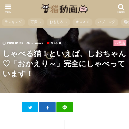
menu
search
ランキング
可愛い
おもしろい
オススメ
ハプニング
癒
2018.01.23
- views
9
0
不思議
しゃべる猫！といえば、しおちゃん
♡「おかえり～」完全にしゃべって
います！