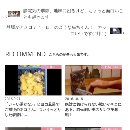
静電気の季節、地味に困るけど、ちょっと面白いこ
とも起きます
登場がアメコミヒーローのような猫ちゃん！ カッ
コいいです( ´艸｀)
RECOMMEND
こちらの記事も人気です。
可愛い
おもしろい
2016.9.21
2016.10.18
「い～い湯だな♪」ヒヨコ風呂で
絶対に負けられない戦いがそこに
ご満悦のネコさん、ついうっとり
ある。猫vs飼い主のサンマ争奪
した表情に…
戦！
可愛い
おもしろい