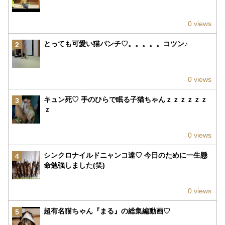
0 views
とっても可愛い猫パンチ♡。。。。。コツン♪
2
0 views
キュン死♡ 手のひらで眠る子猫ちゃんｚｚｚｚｚｚ
3
ｚ
0 views
シンクロナイルドニャンコ達♡ 今日のために一生懸
4
命勉強しました(笑)
0 views
超有名猫ちゃん『まる』の総集編動画♡
5