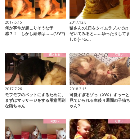
2017.6.15
2017.12.8
何か事件が起こりそうな予
猫さんの1日をタイムラプスでの
感？！ しかし結果は……(*ﾉ∀`*)
ぞいてみると……ゆったりしてま
した(=･ω…
癒される
可愛い
2017.7.26
2018.2.15
モフモフのベットにするために、
可愛すぎるゾっ（≧∀≦）ずっーと
まずはマッサージをする用意周到
見ていられる生後４週間の子猫ち
な猫ちゃん
ゃん?
可愛い
可愛い