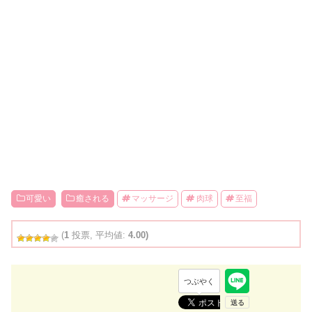
可愛い
癒される
マッサージ
肉球
至福
(
1
投票, 平均値:
4.00)
つぶやく