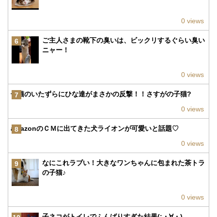
0 views
ご主人さまの靴下の臭いは、ビックリするぐらい臭い
6
ニャー！
0 views
子猫のいたずらにひな達がまさかの反撃！！さすがの子猫?
7
0 views
amazonのＣＭに出てきた犬ライオンが可愛いと話題♡
8
0 views
なにこれラブい！大きなワンちゃんに包まれた茶トラ
9
の子猫♪
0 views
子ネコがトイレでふんばりすぎた結果(;・∀・)