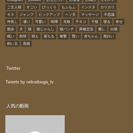
ご主人様
すごい
びっくり
もふもふ
インスタ
カリカリ
キス
ジャンプ
ピックアップ
ヘソ天
マッサージ
不思議
仲良し
凄い
可愛い
喧嘩
失敗
子ネコ
子猫
寝る
幸せ
散歩
犬
猫
猫じゃらし
猫パンチ
異種交流
癒し
白猫
眠い
肉球
萌え
落ちる
衝撃
賢い
赤ちゃん
面白い
飼い主
黒猫
Twitter
Tweets by nekodouga_tv
人気の動画