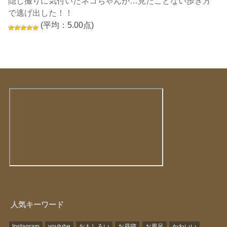
隠し撮りに気付いたネコちゃんが…見たことない歩き方
で逃げ出した！！
(平均：5.00点)
人気キーワード
Instagram
youtube
おもしろい
お昼寝
お風呂
かわいい