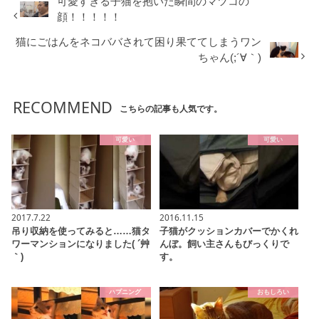
可愛すぎる子猫を抱いた瞬間のマツコの
顔！！！！！
猫にごはんをネコババされて困り果ててしまうワン
ちゃん(;´∀｀)
RECOMMEND
こちらの記事も人気です。
可愛い
可愛い
2017.7.22
2016.11.15
吊り収納を使ってみると……猫タ
子猫がクッションカバーでかくれ
ワーマンションになりました( ´艸
んぼ。飼い主さんもびっくりで
｀)
す。
ハプニング
おもしろい