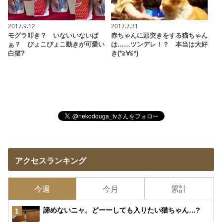
2017.9.12
2017.7.31
モグラ叩き？ いないいないば
赤ちゃんに頭突きをする猫ちゃん
ぁ？ ぴょこぴょこ動きが可愛い
は……ツンデレ！？ 本当は大好
白猫?
き(*≧∀≦*)
アクセスランキング
今週
今月
累計
諦めないニャ。どーーしても入りたい猫ちゃん…?
1