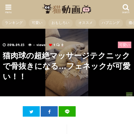
menu
search
ランキング
可愛い
おもしろい
オススメ
ハプニング
癒
2016.09.23
- views
1
0
可愛い
猫肉球の超絶マッサージテクニック
で骨抜きになる…フェネックが可愛
い！！