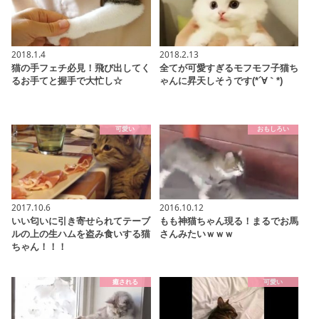
2018.1.4
2018.2.13
猫の手フェチ必見！飛び出してく
全てが可愛すぎるモフモフ子猫ち
るお手てと握手で大忙し☆
ゃんに昇天しそうです(*´∀｀*)
可愛い
おもしろい
2017.10.6
2016.10.12
いい匂いに引き寄せられてテーブ
もも神猫ちゃん現る！まるでお馬
ルの上の生ハムを盗み食いする猫
さんみたいｗｗｗ
ちゃん！！！
癒される
可愛い