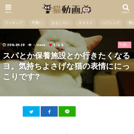
menu
search
ランキング
可愛い
おもしろい
オススメ
ハプニング
癒
2016.09.28
- views
1
0
可愛い
スパとか保養施設とか行きたくなる
ヨ。気持ちよさげな猫の表情ににっ
こりです?