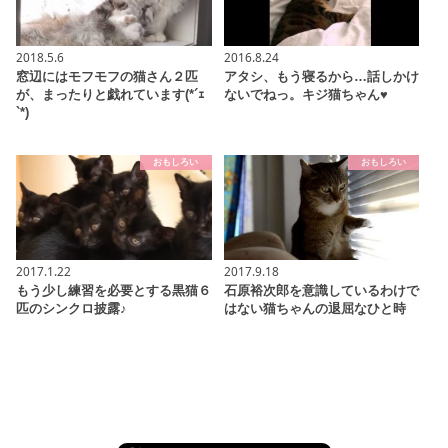
2018.5.6
2016.8.24
窓辺にはモフモフの猫さん２匹
アタシ、もう寝るから…話しかけ
が、まったりと戯れています(*´ｪ
ないでねっ。キジ猫ちゃん♥
`*)
おもしろい
おもしろい
2017.1.22
2017.9.18
もう少し練習を必要とする黒猫６
石原裕次郎を意識しているわけで
匹のシンクロ披露♪
はない猫ちゃんの退屈なひと時