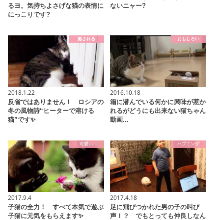
るヨ。気持ちよさげな猫の表情に
ないニャー?
にっこりです?
癒される
おもしろい
2018.1.22
2016.10.18
反省ではありません！ ロシアの
箱に潜んでいる何かに興味が惹か
冬の風物詩“ヒーターで溶ける
れるがどうにも出来ない猫ちゃん
猫”です✨
動画...
可愛い
ハプニング
2017.9.4
2017.4.18
子猫の全力！ すべて本気で遊ぶ
足に飛びつかれた男の子の叫び
子猫に元気をもらえます✨
声！？ でもとっても仲良しなん