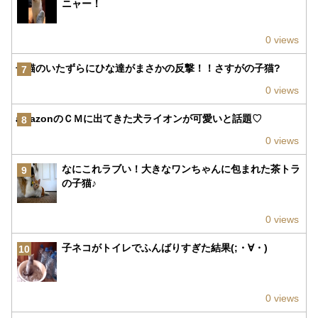
ニャー！
0 views
子猫のいたずらにひな達がまさかの反撃！！さすがの子猫?
7
0 views
amazonのＣＭに出てきた犬ライオンが可愛いと話題♡
8
0 views
なにこれラブい！大きなワンちゃんに包まれた茶トラ
9
の子猫♪
0 views
子ネコがトイレでふんばりすぎた結果(;・∀・)
10
0 views