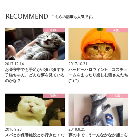
RECOMMEND
こちらの記事も人気です。
可愛い
可愛い
2017.12.14
2017.10.31
お昼寝中でも手足がパタパタする
ハッピーハロウィン✨ コスチュ
子猫ちゃん、どんな夢を見ている
ームをまったり楽しむ猫さんたち
のかな？
(*´ｪ`*)
可愛い
人気
2016.9.28
2018.8.25
スパとか保養施設とか行きたくな
夢の中で...うーんなかなか捕まら