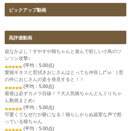
ピックアップ動画
高評価動画
超なかよし！すやすや猫ちゃんと遊んで欲しい小鳥のツ
ンツン攻撃♪
(平均：5.00点)
愛猫ギネスと窓拭きおじさんはとっても仲良し(*´ω｀) 窓
の外におじさんの姿を発見すると！！
(平均：5.00点)
最後は必ずカメラ目線！？大人気猫ちゃんどんぐりちゃ
ん動画まとめ♪
(平均：5.00点)
可愛くてなぜだが癖になる！猫らしからぬ超変な声で怒
っている猫ちゃん
(平均：5.00点)