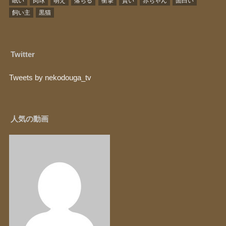
眠い
肉球
萌え
落ちる
衝撃
賢い
赤ちゃん
面白い
飼い主
黒猫
Twitter
Tweets by nekodouga_tv
人気の動画