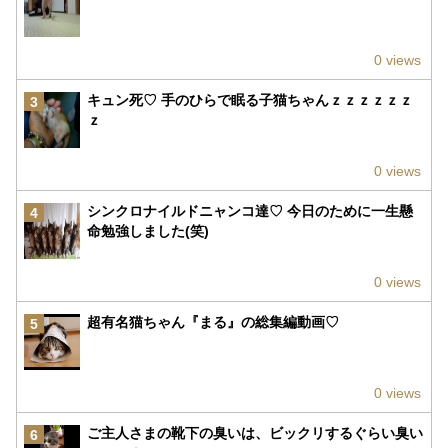
0 views
キュン死♡ 手のひらで眠る子猫ちゃんｚｚｚｚｚｚ
3
ｚ
0 views
シンクロナイルドニャンコ達♡ 今日のために一生懸
4
命勉強しました(笑)
0 views
超有名猫ちゃん『まる』の総集編動画♡
5
0 views
ご主人さまの靴下の臭いは、ビックリするぐらい臭い
6