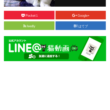
Pocket
Google+
1
feedly
はてブ