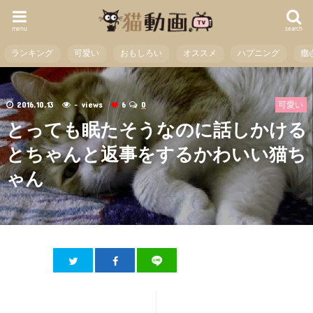
menu
search
ランキング
可愛い
おもしろい
オススメ
ハプニング
癒
2016.10.13
- views
6
0
可愛い
とっても眠たそうなのに話しかける
とちゃんと返事をするかわいい猫ち
ゃん