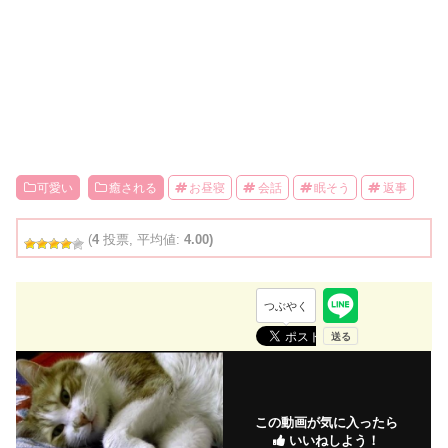
可愛い
癒される
お昼寝
会話
眠そう
返事
(
4
投票, 平均値:
4.00)
つぶやく
この動画が気に入ったら
いいねしよう！