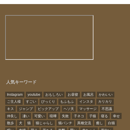
人気キーワード
Instagram
youtube
おもしろい
お昼寝
お風呂
かわいい
ご主人様
すごい
びっくり
もふもふ
インスタ
カリカリ
キス
ジャンプ
ピックアップ
ヘソ天
マッサージ
不思議
仲良し
凄い
可愛い
喧嘩
失敗
子ネコ
子猫
寝る
幸せ
散歩
犬
猫
猫じゃらし
猫パンチ
異種交流
癒し
白猫