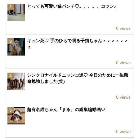
とっても可愛い猫パンチ♡。。。。。コツン♪
2
0 views
キュン死♡ 手のひらで眠る子猫ちゃんｚｚｚｚｚｚ
3
ｚ
0 views
シンクロナイルドニャンコ達♡ 今日のために一生懸
4
命勉強しました(笑)
0 views
超有名猫ちゃん『まる』の総集編動画♡
5
0 views