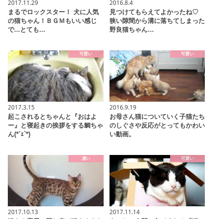
2017.11.29
2016.8.4
まるでロックスター！ 犬に人気
見つけてもらえてよかったね♡
の猫ちゃん！ＢＧＭもいい感じ
狭い隙間から溝に落ちてしまった
で...とても…
野良猫ちゃん…
可愛い
可愛い
2017.3.15
2016.9.19
起こされるとちゃんと『おはよ
お母さん猫についていく子猫たち
ー』と寝起きの挨拶をする鯛ちゃ
のしぐさや反応がとってもかわい
ん(*´ｪ`*)
い動画。
凄い
可愛い
2017.10.13
2017.11.14