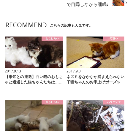
で目隠しながら睡眠♪
RECOMMEND
こちらの記事も人気です。
おもしろい
可愛い
2017.9.13
2017.9.3
【未知との遭遇】白い猫のおもち
ネズミをなかなか捕まえられない
ゃと遭遇した猫ちゃんたちは……
子猫ちゃんのお手上げポーズ✨
おもしろい
ハプニング