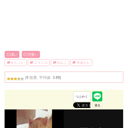
凄い
可愛い
かしこい
ニャンコ
わんこ
犬みたい
(
9
投票, 平均値:
3.89)
つぶやく