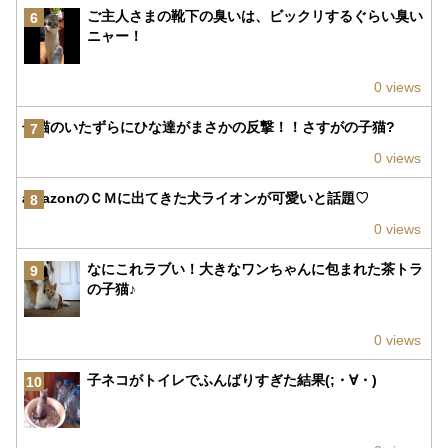
ご主人さまの靴下の臭いは、ビックリするぐらい臭い
6
ニャー！
0 views
子猫のいたずらにひな達がまさかの反撃！！さすがの子猫?
7
0 views
amazonのＣＭに出てきた犬ライオンが可愛いと話題♡
8
0 views
なにこれラブい！大きなワンちゃんに包まれた茶トラ
9
の子猫♪
0 views
子ネコがトイレでふんばりすぎた結果(;・∀・)
10