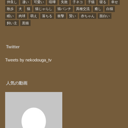
仲良し
凄い
可愛い
喧嘩
失敗
子ネコ
子猫
寝る
幸せ
散歩
犬
猫
猫じゃらし
猫パンチ
異種交流
癒し
白猫
眠い
肉球
萌え
落ちる
衝撃
賢い
赤ちゃん
面白い
飼い主
黒猫
Twitter
Tweets by nekodouga_tv
人気の動画