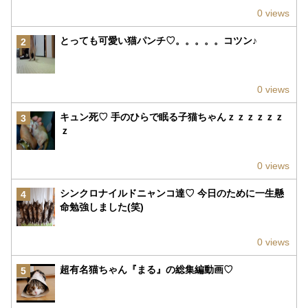
0 views
とっても可愛い猫パンチ♡。。。。。コツン♪
2
0 views
キュン死♡ 手のひらで眠る子猫ちゃんｚｚｚｚｚｚ
3
ｚ
0 views
シンクロナイルドニャンコ達♡ 今日のために一生懸
4
命勉強しました(笑)
0 views
超有名猫ちゃん『まる』の総集編動画♡
5