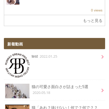
0 views
もっと見る
新着動画
2022.01.25
test
猫の可愛さ面白さが詰まった5選
2020.05.18
猫「あれ？抜けない！何で？何で？？