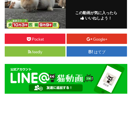
この動画が気に入ったら
いいねしよう！
Pocket
Google+
feedly
はてブ