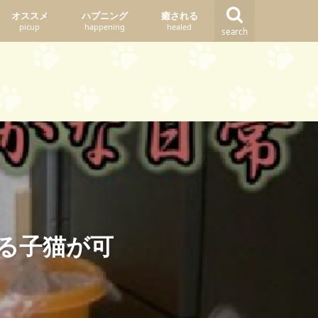
オススメ
ハプニング
癒される
picup
happening
healed
search
る子猫が可