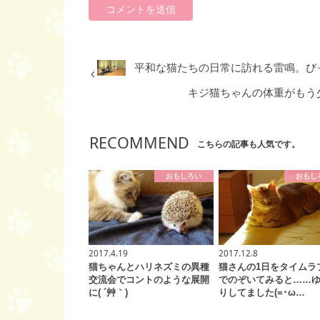
平和な猫たちの日常に訪れる雷鳴。び
キジ猫ちゃんの体重がもう
RECOMMEND
こちらの記事も人気です。
おもしろい
おもし
2017.4.19
2017.12.8
猫ちゃんとハリネズミの異種
猫さんの1日をタイムラ
交流会でコントのような展開
でのぞいてみると……
に( ´艸｀)
りしてました(=･ω…