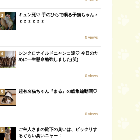
キュン死♡ 手のひらで眠る子猫ちゃんｚ
3
ｚｚｚｚｚｚ
0 views
シンクロナイルドニャンコ達♡ 今日のた
4
めに一生懸命勉強しました(笑)
0 views
超有名猫ちゃん『まる』の総集編動画♡
5
0 views
ご主人さまの靴下の臭いは、ビックリす
6
るぐらい臭いニャー！