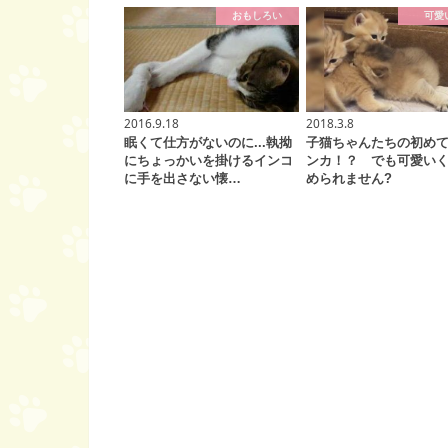
おもしろい
可愛
2016.9.18
2018.3.8
眠くて仕方がないのに...執拗
子猫ちゃんたちの初め
にちょっかいを掛けるインコ
ンカ！？ でも可愛い
に手を出さない懐…
められません?