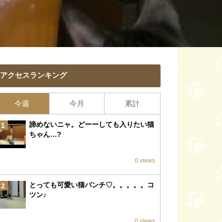
アクセスランキング
今週
今月
累計
諦めないニャ。どーーしても入りたい猫
1
ちゃん…?
0 views
とっても可愛い猫パンチ♡。。。。。コ
2
ツン♪
0 views