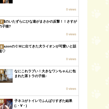
0 views
子猫のいたずらにひな達がまさかの反撃！！さすが
7
の子猫?
0 views
amazonのＣＭに出てきた犬ライオンが可愛いと話
8
題♡
0 views
なにこれラブい！大きなワンちゃんに包
9
まれた茶トラの子猫♪
0 views
子ネコがトイレでふんばりすぎた結果
10
(;・∀・)