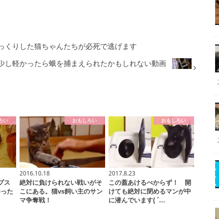
っくりした猫ちゃんたちが必死で逃げます
少し軽かったら蛾を捕まえられたかもしれない動画
ろい
おもしろい
おもしろい
2016.10.18
2017.8.23
プス
絶対に負けられない戦いがそ
この蓋あけるべからず！ 開
ゆった
こにある。猫vs飼い主のサン
けても絶対に閉めるマンが中
マ争奪戦！
に潜んでいます( ´…