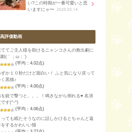
い?この時期が一番可愛いと思
2020.05.14
いますにゃ〜
高評価動画
慌ててご主人様を助けるニャンコさんの救出劇に
動(｀；ω；´)
(平均：4.02点)
わずか１０秒だけど面白い！ ふと気になり戻って
いく黒猫♪
(平均：4.00点)
猫を銃で撃つと。。。！鳴きながら倒れる♥ 名演
です(^-^)
(平均：4.06点)
とっても眠たそうなのに話しかけるとちゃんと返
事をするかわいい猫
(平均：3.77点)