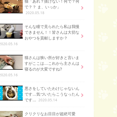
猫「あれ？抜けない！何で？何
で？？ ま、いっか」
2020.05.18
そんな瞳で見られたら私は我慢
できません！！皆さんは大切な
おやつを貢献しますか？
2020.05.16
猫さんは狭い所が好きと言いま
すがここは…これから主さんは
寝るのが大変ですね?
2020.05.16
悪さをしていたわけじゃないん
です…気づいたらこうなったん
2020.05.14
です…
クリクリなお目目が超絶可愛