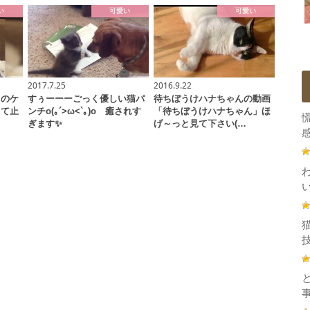
い
可愛い
可愛い
2017.7.25
2016.9.22
てのケ
すぅーーーごっく優しい猫パ
待ちぼうけハナちゃんの動画
くて止
ンチo(｡´>ω<`｡)o 癒されす
「待ちぼうけハナちゃん」ほ
ぎます✨
げ～っと見て下さい(…
感
技