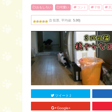
おもしろい
可愛い
コント
子猫
尻
(
1
投票, 平均値:
5.00)
ツイート
2
Google+