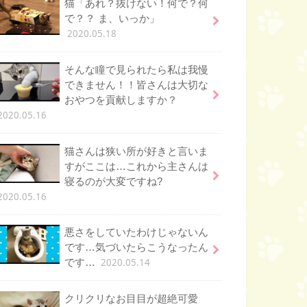
猫「あれ？抜けない！何で？何
で？？ ま、いっか」
2020.05.18
そんな瞳で見られたら私は我慢
できません！！皆さんは大切な
おやつを貢献しますか？
2020.05.16
猫さんは狭い所が好きと言いま
すがここは…これから主さんは
寝るのが大変ですね?
2020.05.16
悪さをしていたわけじゃないん
です…気づいたらこうなったん
2020.05.14
です…
クリクリなお目目が超絶可愛