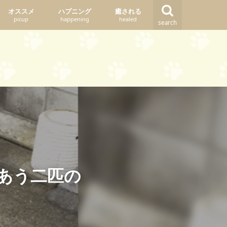
オススメ
ハプニング
癒される
picup
happening
healed
search
あう二匹の