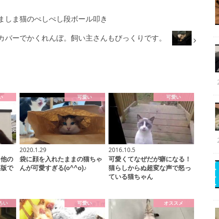
ましま猫のぺしぺし段ボール叩き
カバーでかくれんぼ。飼い主さんもびっくりです。
い
可愛い
可愛い
2020.1.29
2016.10.5
、他の
袋に顔を入れたままの猫ちゃ
可愛くてなぜだが癖になる！
存版で
んが可愛すぎる(o^^o)♪
猫らしからぬ超変な声で怒っ
ている猫ちゃん
ろい
可愛い
オススメ