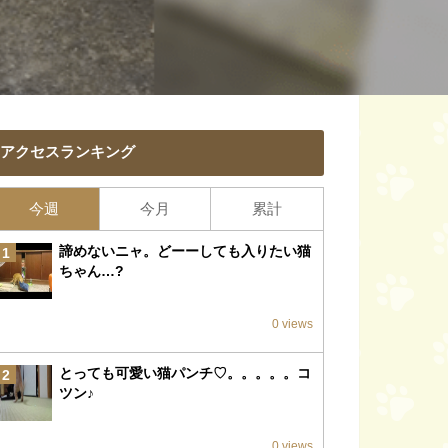
アクセスランキング
今週
今月
累計
諦めないニャ。どーーしても入りたい猫
1
ちゃん…?
0 views
とっても可愛い猫パンチ♡。。。。。コ
2
ツン♪
0 views