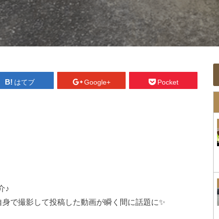
はてブ
Google+
Pocket
介♪
@ikasazu0104）が自身で撮影して投稿した動画が瞬く間に話題に✨