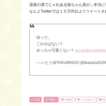
道路の溝でじゃれある猫ちゃん達が…本当に
なんとTwitterでは１０万件以上リツイー
待って。
これやばない？
めっちゃ可愛くない？
pic.twitter.com/
— いとう@TAKUBINGO (@ikasazu0104
人気
可愛い
Twitter
じゃれ合う
溝