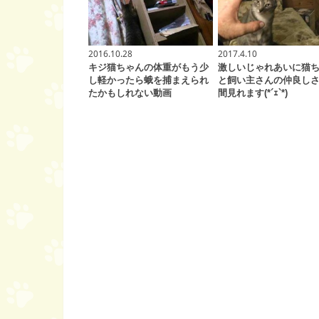
2016.10.28
2017.4.10
キジ猫ちゃんの体重がもう少
激しいじゃれあいに猫
し軽かったら蛾を捕まえられ
と飼い主さんの仲良し
たかもしれない動画
間見れます(*´ｪ`*)