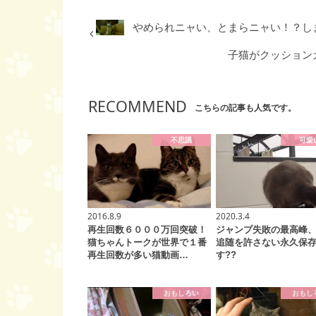
やめられニャい、とまらニャい！？し
子猫がクッション
RECOMMEND
こちらの記事も人気です。
不思議
可愛
2016.8.9
2020.3.4
再生回数６０００万回突破！
ジャンプ失敗の最高峰
猫ちゃんトークが世界で１番
追随を許さない永久保
再生回数が多い猫動画…
す??
おもしろい
おもし