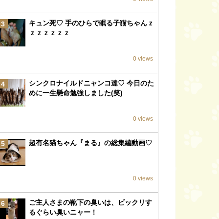
キュン死♡ 手のひらで眠る子猫ちゃんｚ
3
ｚｚｚｚｚｚ
0 views
シンクロナイルドニャンコ達♡ 今日のた
4
めに一生懸命勉強しました(笑)
0 views
超有名猫ちゃん『まる』の総集編動画♡
5
0 views
ご主人さまの靴下の臭いは、ビックリす
6
るぐらい臭いニャー！