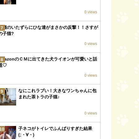
0 views
子猫のいたずらにひな達がまさかの反撃！！さすが
7
の子猫?
0 views
amazonのＣＭに出てきた犬ライオンが可愛いと話
8
題♡
0 views
なにこれラブい！大きなワンちゃんに包
9
まれた茶トラの子猫♪
0 views
子ネコがトイレでふんばりすぎた結果
10
(;・∀・)