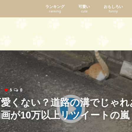
ランキング
可愛い
おもしろい
ranking
cute
funny
ws
5
0
可愛くない？道路の溝でじゃれ
画が10万以上リツイートの嵐