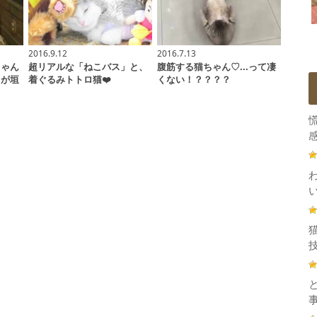
2016.9.12
2016.7.13
ちゃん
超リアルな「ねこバス」と、
腹筋する猫ちゃん♡...って凄
さが垣
着ぐるみトトロ猫❤️
くない！？？？？
感
技