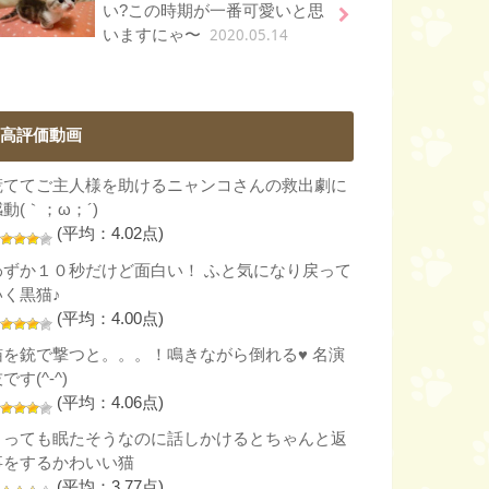
い?この時期が一番可愛いと思
2020.05.14
いますにゃ〜
高評価動画
慌ててご主人様を助けるニャンコさんの救出劇に
動(｀；ω；´)
(平均：4.02点)
わずか１０秒だけど面白い！ ふと気になり戻って
いく黒猫♪
(平均：4.00点)
猫を銃で撃つと。。。！鳴きながら倒れる♥ 名演
です(^-^)
(平均：4.06点)
とっても眠たそうなのに話しかけるとちゃんと返
事をするかわいい猫
(平均：3.77点)