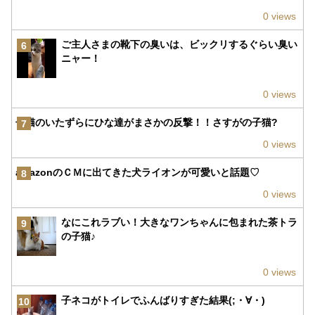
0 views
ご主人さまの靴下の臭いは、ビックリするぐらい臭い
6
ニャー！
0 views
子猫のいたずらにひな達がまさかの反撃！！さすがの子猫?
7
0 views
amazonのＣＭに出てきた犬ライオンが可愛いと話題♡
8
0 views
なにこれラブい！大きなワンちゃんに包まれた茶トラ
9
の子猫♪
0 views
子ネコがトイレでふんばりすぎた結果(;・∀・)
10