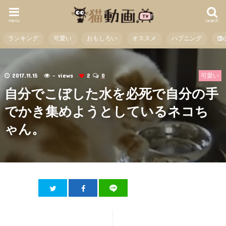
menu
search
ランキング
可愛い
おもしろい
オススメ
ハプニング
癒
2017.11.15
- views
2
0
可愛い
自分でこぼした水を必死で自分の手
でかき集めようとしているネコち
ゃん。