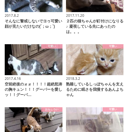
2017.8.2
2017.11.20
そんなに警戒しないでヨゥ可愛い
２匹の猫ちゃんが釘付けになりる
顔が見たいだけなの(´；ω；`)
♪ 凝視している先にあったの
は。。。
可愛い
可愛い
2017.4.16
2018.3.2
空前絶後のォォ！！！！超絶怒涛
熟睡しているしっぽちゃんを支え
の胸キュン！！！グーパーを愛し
るために眠さを我慢するあんよち
ッ！！グーパ…
ゃん
おもしろい
可愛い