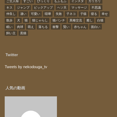
ご主人様
すごい
びっくり
もふもふ
インスタ
カリカリ
キス
ジャンプ
ピックアップ
ヘソ天
マッサージ
不思議
仲良し
凄い
可愛い
喧嘩
失敗
子ネコ
子猫
寝る
幸せ
散歩
犬
猫
猫じゃらし
猫パンチ
異種交流
癒し
白猫
眠い
肉球
萌え
落ちる
衝撃
賢い
赤ちゃん
面白い
飼い主
黒猫
Twitter
Tweets by nekodouga_tv
人気の動画