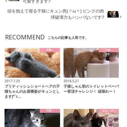
可愛すぎます?
頭を抱えて寝る子猫にキュン死(〃ω〃) ピンクの肉
球破壊力もハンパないです?
RECOMMEND
こちらの記事も人気です。
可愛い
可愛い
2017.7.25
2018.5.21
ブリティッシュショートヘアの子
子猫しゃん初のトイレットペーパ
猫ちゃんのお昼寝姿がキュンとし
ー登頂チャレンジ！ 頑張れー！
ます(*´ｪ…
可愛い
おもしろい