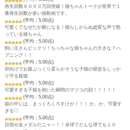
再生回数６０００万回突破！猫ちゃんトークが世界で１
番再生回数が多い猫動画です。
(平均：5.00点)
可愛くてなぜだが癖になる！猫らしからぬ超変な声で怒
っている猫ちゃん
(平均：5.00点)
飼い主さんビックリ！ちっちゃな猫ちゃんの大きな？ハ
プニング！！
(平均：5.00点)
仰向けでお腹ぷっくり柔らかそうな子猫の寝姿をしっか
り守る親猫
(平均：5.00点)
可愛すぎる子猫を抱いた瞬間のマツコの顔！！！！！
(平均：5.00点)
箱の中には、まっくろくろすけが！！！ か、か、可愛す
ぎる♡
(平均：5.00点)
目指せ金メダルだニャ～！！卓球でどんな球でも１０