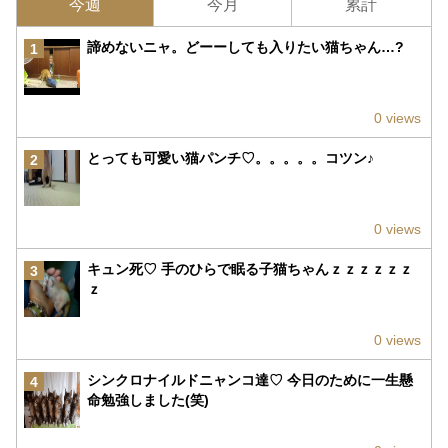
今週
今月
累計
諦めないニャ。どーーしても入りたい猫ちゃん…?
1
0 views
とっても可愛い猫パンチ♡。。。。。コツン♪
2
0 views
キュン死♡ 手のひらで眠る子猫ちゃんｚｚｚｚｚｚ
3
ｚ
0 views
シンクロナイルドニャンコ達♡ 今日のために一生懸
4
命勉強しました(笑)