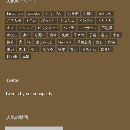
人気キーワード
Instagram
youtube
おもしろい
お昼寝
お風呂
かわいい
ご主人様
すごい
びっくり
もふもふ
インスタ
カリカリ
キス
ジャンプ
ピックアップ
ヘソ天
マッサージ
不思議
仲良し
凄い
可愛い
喧嘩
失敗
子ネコ
子猫
寝る
幸せ
散歩
犬
猫
猫じゃらし
猫パンチ
異種交流
癒し
白猫
眠い
肉球
萌え
落ちる
衝撃
賢い
赤ちゃん
面白い
飼い主
黒猫
Twitter
Tweets by nekodouga_tv
人気の動画