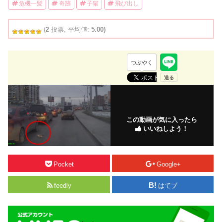
危機一髪
奇跡
子猫
飛び出し
(
2
投票, 平均値:
5.00)
つぶやく
この動画が気に入ったら
いいねしよう！
Pocket
Google+
feedly
はてブ