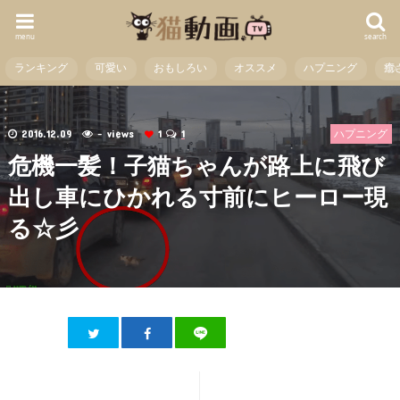
menu
search
ランキング
可愛い
おもしろい
オススメ
ハプニング
癒
2016.12.09
- views
1
1
ハプニング
危機一髪！子猫ちゃんが路上に飛び
出し車にひかれる寸前にヒーロー現
る☆彡