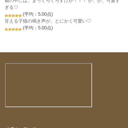
箱の中には、まっくろくろすけが！！！ か、か、可愛す
ぎる♡
(平均：5.00点)
甘える子猫の鳴き声が、とにかく可愛い♡
(平均：5.00点)