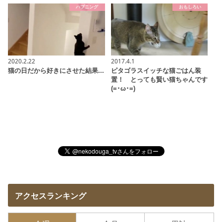
ハプニング
おもしろい
2020.2.22
2017.4.1
猫の日だから好きにさせた結果...
ピタゴラスイッチな猫ごはん装
置！ とっても賢い猫ちゃんです
(=･ω･=)
アクセスランキング