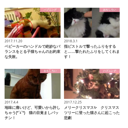
ハプニング
おもしろい
2017.11.20
2018.3.1
ベビーカーのハンドルで絶妙なバ
指ピストルで撃ったふりをする
ランスをとる子猫ちゃんのお約束
と……撃たれたふりをしてくれま
な失敗。
す！
おもしろい
ハプニング
2017.4.4
2017.12.25
地味に痛いけど、可愛いから許し
メリークリスマス✨ クリスマス
ちゃう(*´ｪ`*) 猫の目覚ましパッ
ツリーに登った猫さんに起こった
チン！
悲劇