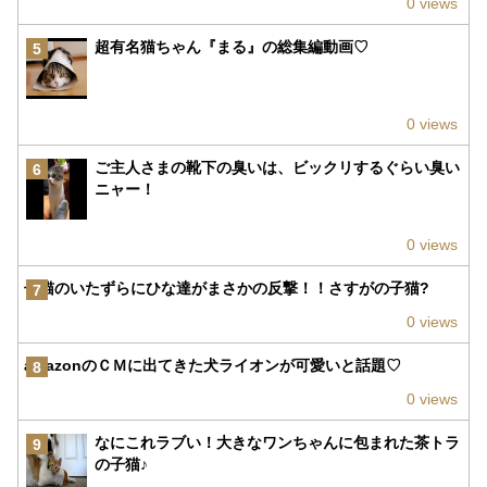
0 views
超有名猫ちゃん『まる』の総集編動画♡
5
0 views
ご主人さまの靴下の臭いは、ビックリするぐらい臭い
6
ニャー！
0 views
子猫のいたずらにひな達がまさかの反撃！！さすがの子猫?
7
0 views
amazonのＣＭに出てきた犬ライオンが可愛いと話題♡
8
0 views
なにこれラブい！大きなワンちゃんに包まれた茶トラ
9
の子猫♪