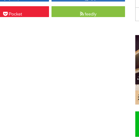
Pocket
feedly