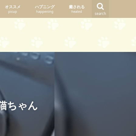
オススメ
ハプニング
癒される
picup
happening
healed
search
猫ちゃん