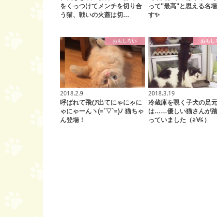
をくっつけてメンチを切り合
って"最高"と思える名
う猫、戦いの火蓋は切…
す✨
おもしろい
おもし
2018.2.9
2018.3.19
呼ばれて飛び出てにゃにゃに
冷蔵庫を覗く子犬の足
ゃにゃーんヽ(=´▽`=)ﾉ 猫ちゃ
は……優しい猫さんが
ん登場！
っていました（≧∀≦）