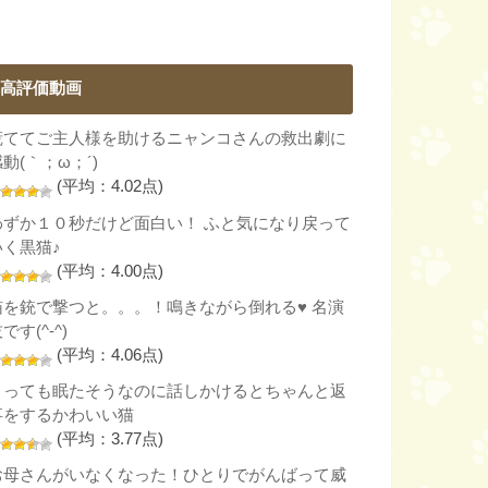
高評価動画
慌ててご主人様を助けるニャンコさんの救出劇に
動(｀；ω；´)
(平均：4.02点)
わずか１０秒だけど面白い！ ふと気になり戻って
いく黒猫♪
(平均：4.00点)
猫を銃で撃つと。。。！鳴きながら倒れる♥ 名演
です(^-^)
(平均：4.06点)
とっても眠たそうなのに話しかけるとちゃんと返
事をするかわいい猫
(平均：3.77点)
お母さんがいなくなった！ひとりでがんばって威