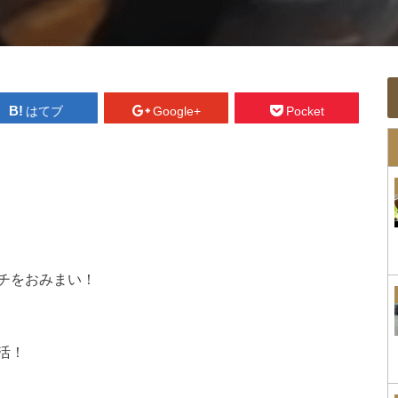
はてブ
Google+
Pocket
チをおみまい！
活！