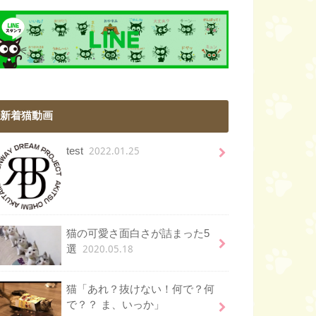
新着猫動画
2022.01.25
test
猫の可愛さ面白さが詰まった5
2020.05.18
選
猫「あれ？抜けない！何で？何
で？？ ま、いっか」