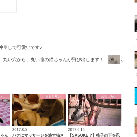
仲良しで可愛いです♪
丸い穴から、丸い瞳の猫ちゃんが飛び出します！
い
おもしろい
おもしろい
2017.8.5
2017.6.15
ちゃん
パグにマッサージを施す猫さ
【SASUKE!?】椅子の下を忍