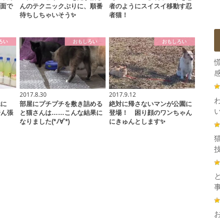
場面で
んのテクニックぶりに、順番
者のようにスイスイ移動す忍
待ちしちゃいそう✨
者猫！
ろい
おもしろい
おもしろい
感
2017.8.30
2017.9.12
元に
部屋にプチプチを敷き詰める
絶対に帰さないマンが公園に
踏ん張
と猫さんは……こんな結果に
登場！ 困り顔のワンちゃん
なりました(*ﾉ∀`*)
にきゅんとします✨
技