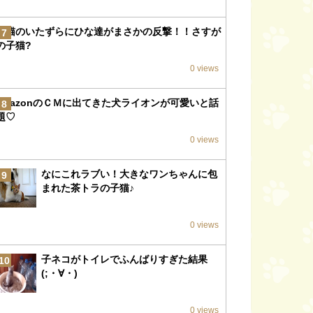
子猫のいたずらにひな達がまさかの反撃！！さすが
7
の子猫?
0 views
amazonのＣＭに出てきた犬ライオンが可愛いと話
8
題♡
0 views
なにこれラブい！大きなワンちゃんに包
9
まれた茶トラの子猫♪
0 views
子ネコがトイレでふんばりすぎた結果
10
(;・∀・)
0 views