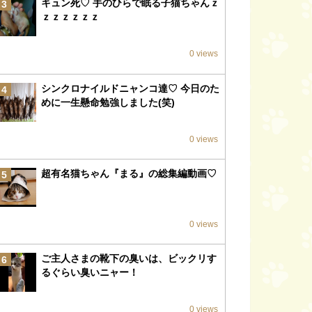
キュン死♡ 手のひらで眠る子猫ちゃんｚ
3
ｚｚｚｚｚｚ
0 views
シンクロナイルドニャンコ達♡ 今日のた
4
めに一生懸命勉強しました(笑)
0 views
超有名猫ちゃん『まる』の総集編動画♡
5
0 views
ご主人さまの靴下の臭いは、ビックリす
6
るぐらい臭いニャー！
0 views