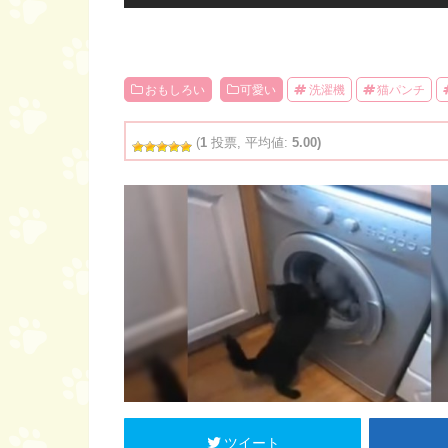
おもしろい
可愛い
洗濯機
猫パンチ
(
1
投票, 平均値:
5.00)
ツイート