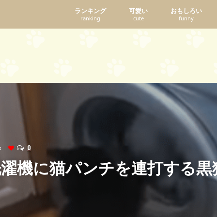
ランキング
可愛い
おもしろい
ranking
cute
funny
ws
0
洗濯機に猫パンチを連打する黒