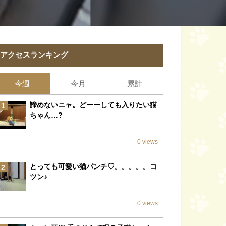
アクセスランキング
今週
今月
累計
諦めないニャ。どーーしても入りたい猫
1
ちゃん…?
0 views
とっても可愛い猫パンチ♡。。。。。コ
2
ツン♪
0 views