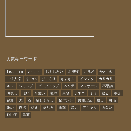
人気キーワード
Instagram
youtube
おもしろい
お昼寝
お風呂
かわいい
ご主人様
すごい
びっくり
もふもふ
インスタ
カリカリ
キス
ジャンプ
ピックアップ
ヘソ天
マッサージ
不思議
仲良し
凄い
可愛い
喧嘩
失敗
子ネコ
子猫
寝る
幸せ
散歩
犬
猫
猫じゃらし
猫パンチ
異種交流
癒し
白猫
眠い
肉球
萌え
落ちる
衝撃
賢い
赤ちゃん
面白い
飼い主
黒猫