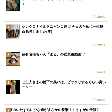
ｚ
0 views
シンクロナイルドニャンコ達♡ 今日のために一生懸
4
命勉強しました(笑)
0 views
超有名猫ちゃん『まる』の総集編動画♡
5
0 views
ご主人さまの靴下の臭いは、ビックリするぐらい臭い
6
ニャー！
0 views
子猫のいたずらにひな達がまさかの反撃！！さすがの子猫?
7