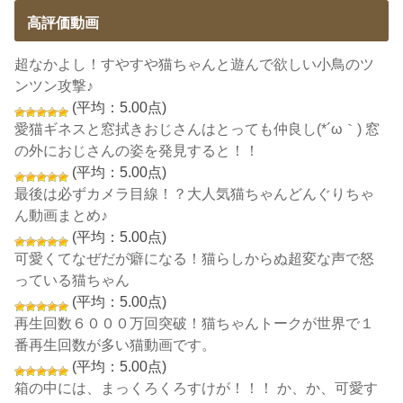
高評価動画
超なかよし！すやすや猫ちゃんと遊んで欲しい小鳥のツ
ンツン攻撃♪
(平均：5.00点)
愛猫ギネスと窓拭きおじさんはとっても仲良し(*´ω｀) 窓
の外におじさんの姿を発見すると！！
(平均：5.00点)
最後は必ずカメラ目線！？大人気猫ちゃんどんぐりちゃ
ん動画まとめ♪
(平均：5.00点)
可愛くてなぜだが癖になる！猫らしからぬ超変な声で怒
っている猫ちゃん
(平均：5.00点)
再生回数６０００万回突破！猫ちゃんトークが世界で１
番再生回数が多い猫動画です。
(平均：5.00点)
箱の中には、まっくろくろすけが！！！ か、か、可愛す