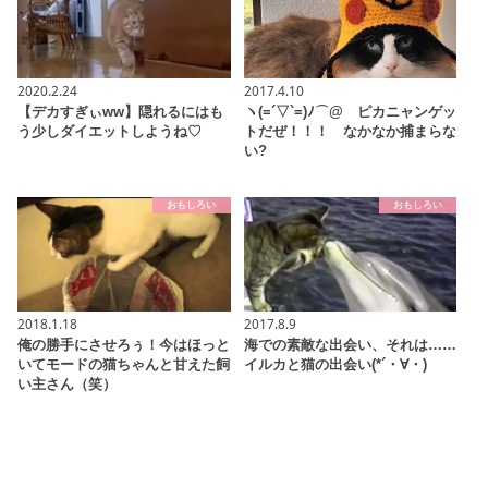
2020.2.24
2017.4.10
【デカすぎぃww】隠れるにはも
ヽ(=´▽`=)ﾉ⌒@ ピカニャンゲッ
う少しダイエットしようね♡
トだぜ！！！ なかなか捕まらな
い?
おもしろい
おもしろい
2018.1.18
2017.8.9
俺の勝手にさせろぅ！今はほっと
海での素敵な出会い、それは……
いてモードの猫ちゃんと甘えた飼
イルカと猫の出会い(*´・∀・)
い主さん（笑）