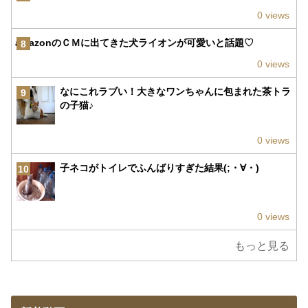
0 views
amazonのＣＭに出てきた犬ライオンが可愛いと話題♡
8
0 views
なにこれラブい！大きなワンちゃんに包まれた茶トラ
9
の子猫♪
0 views
子ネコがトイレでふんばりすぎた結果(;・∀・)
10
0 views
もっと見る