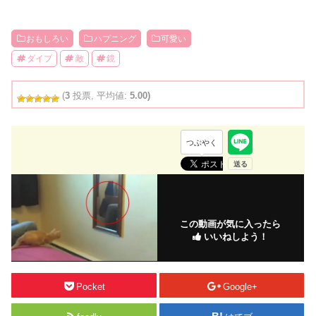
おもしろい
ハプニング
可愛い
ダイブ
敵
鏡
(
3
投票, 平均値:
5.00)
つぶやく
この動画が気に入ったら
いいねしよう！
Pocket
Google+