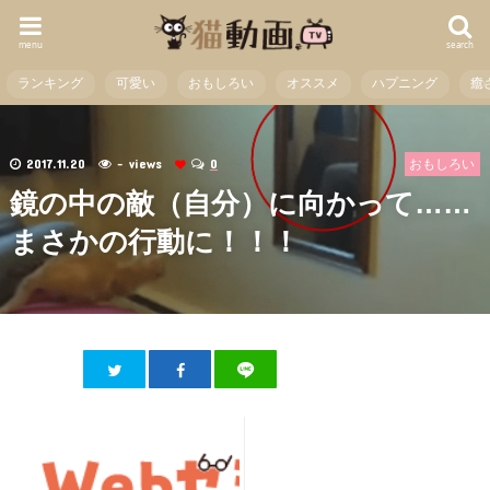
menu
search
ランキング
可愛い
おもしろい
オススメ
ハプニング
癒
2017.11.20
- views
0
おもしろい
鏡の中の敵（自分）に向かって……
まさかの行動に！！！