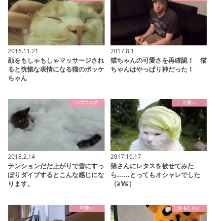
2016.11.21
2017.8.1
顔をもしゃもしゃマッサージされ
猫ちゃんの可愛さを再確認！ 猫
ると恍惚な表情になる猫のポッケ
ちゃんはやっぱり神だった！
ちゃん
ハプニング
可愛い
2018.2.14
2017.10.17
テンションだだ上がりで雪にすっ
猫さんにレタスを被せてみた
ぽりダイブするとこんな感じにな
ら……とってもオシャレでした
ります。
（≧∀≦）
可愛い
おもしろい