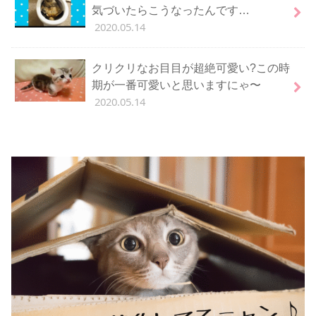
気づいたらこうなったんです…
2020.05.14
クリクリなお目目が超絶可愛い?この時
期が一番可愛いと思いますにゃ〜
2020.05.14