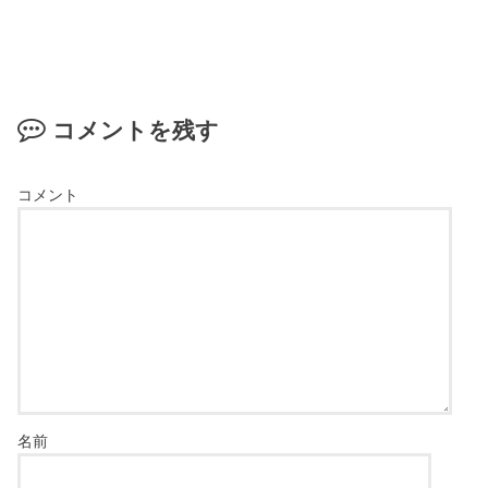
コメントを残す
コメント
名前