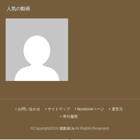
人気の動画
お問い合わせ
サイトマップ
facebookページ
運営元
寄付履歴
©Copyright2026
猫動画.tv
.All Rights Reserved.