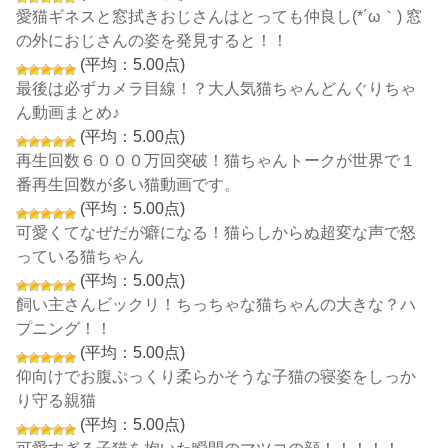
愛猫ギネスと窓拭きおじさんはとっても仲良し(*´ω｀) 窓
の外におじさんの姿を発見すると！！
(平均：5.00点)
最後は必ずカメラ目線！？大人気猫ちゃんどんぐりちゃ
ん動画まとめ♪
(平均：5.00点)
再生回数６０００万回突破！猫ちゃんトークが世界で１
番再生回数が多い猫動画です。
(平均：5.00点)
可愛くてなぜだが癖になる！猫らしからぬ超変な声で怒
っている猫ちゃん
(平均：5.00点)
飼い主さんビックリ！ちっちゃな猫ちゃんの大きな？ハ
プニング！！
(平均：5.00点)
仰向けでお腹ぷっくり柔らかそうな子猫の寝姿をしっか
り守る親猫
(平均：5.00点)
可愛すぎる子猫を抱いた瞬間のマツコの顔！！！！！