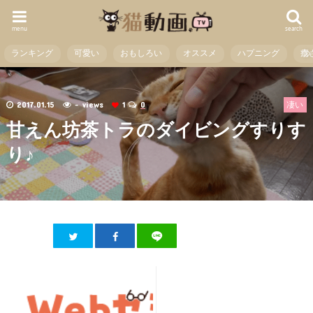
menu
search
ランキング
可愛い
おもしろい
オススメ
ハプニング
癒
2017.01.15
- views
1
0
凄い
甘えん坊茶トラのダイビングすりす
り♪