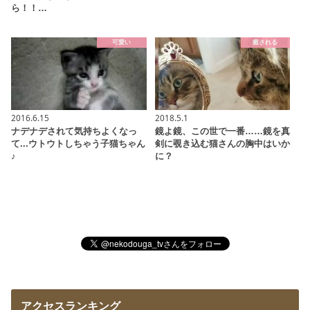
ら！！…
可愛い
癒される
2016.6.15
2018.5.1
ナデナデされて気持ちよくなっ
鏡よ鏡、この世で一番……鏡を真
て...ウトウトしちゃう子猫ちゃん
剣に覗き込む猫さんの胸中はいか
♪
に？
アクセスランキング