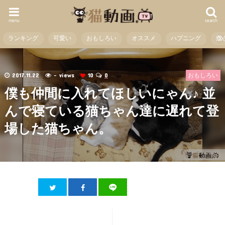
menu
search
ランキング
可愛い
おもしろい
オススメ
ハプニング
癒
2017.11.22
- views
10
0
おもしろい
僕も仲間に入れてほしいにゃん♪ 並
んで寝ている猫ちゃん達に遅れて登
場した猫ちゃん。