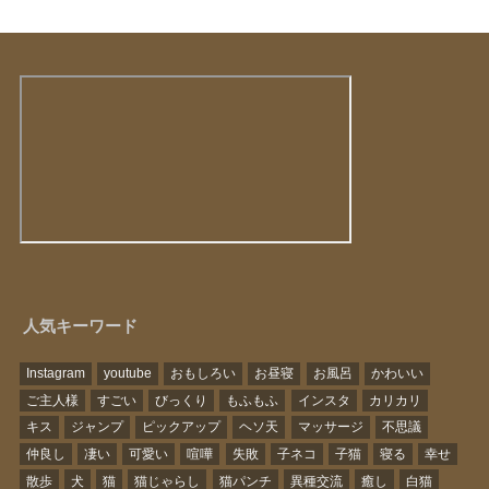
人気キーワード
Instagram
youtube
おもしろい
お昼寝
お風呂
かわいい
ご主人様
すごい
びっくり
もふもふ
インスタ
カリカリ
キス
ジャンプ
ピックアップ
ヘソ天
マッサージ
不思議
仲良し
凄い
可愛い
喧嘩
失敗
子ネコ
子猫
寝る
幸せ
散歩
犬
猫
猫じゃらし
猫パンチ
異種交流
癒し
白猫