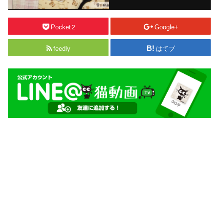
Pocket
Google+
2
feedly
はてブ