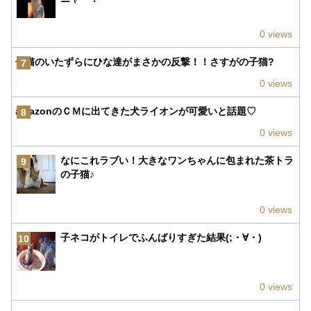
0 views
子猫のいたずらにひな達がまさかの反撃！！さすがの子猫?
7
0 views
amazonのＣＭに出てきた犬ライオンが可愛いと話題♡
8
0 views
なにこれラブい！大きなワンちゃんに包まれた茶トラ
9
の子猫♪
0 views
子ネコがトイレでふんばりすぎた結果(;・∀・)
10
0 views