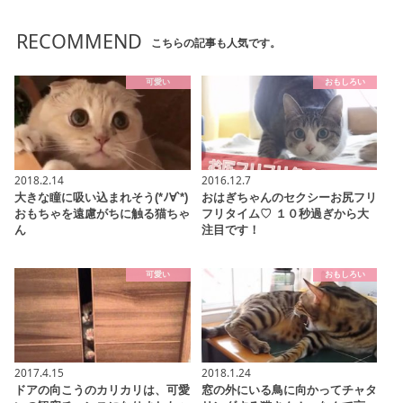
RECOMMEND
こちらの記事も人気です。
可愛い
おもしろい
2018.2.14
2016.12.7
大きな瞳に吸い込まれそう(*ﾉ∀`*)
おはぎちゃんのセクシーお尻フリ
おもちゃを遠慮がちに触る猫ちゃ
フリタイム♡ １０秒過ぎから大
ん
注目です！
可愛い
おもしろい
2017.4.15
2018.1.24
ドアの向こうのカリカリは、可愛
窓の外にいる鳥に向かってチャタ