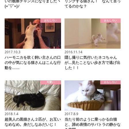
いの観察チャンスになりましたヽ
リングする猫さん！ なんて言っ
(=´▽`=)ﾉ
てるのかな？
おもしろい
おもしろい
2017.10.3
2016.11.14
ハーモニカを吹く飼い主さんの口
隠し撮りに気付いたネコちゃん
の中が気になる猫さんはこんな行
が...見たことない歩き方で逃げ出
動を……
した！！
可愛い
おもしろい
2018.1.4
2017.8.9
超美人の黒猫さん２匹が、お互い
当たり前のように乗っかる白猫
なめなめ。身だしなみだいじ！
と、諦め表情のサバトラの静かな