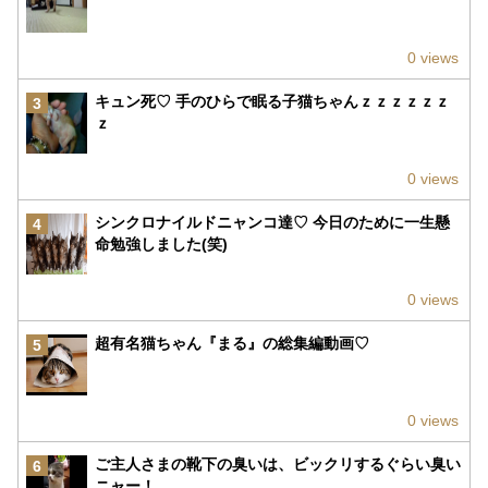
0 views
キュン死♡ 手のひらで眠る子猫ちゃんｚｚｚｚｚｚ
3
ｚ
0 views
シンクロナイルドニャンコ達♡ 今日のために一生懸
4
命勉強しました(笑)
0 views
超有名猫ちゃん『まる』の総集編動画♡
5
0 views
ご主人さまの靴下の臭いは、ビックリするぐらい臭い
6
ニャー！