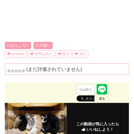
おもしろい
可愛い
youtube
仲間はずれ
寝る
強引
(まだ評価されていません)
つぶやく
この動画が気に入ったら
いいねしよう！