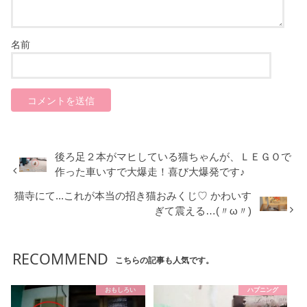
名前
後ろ足２本がマヒしている猫ちゃんが、ＬＥＧＯで
作った車いすで大爆走！喜び大爆発です♪
猫寺にて...これが本当の招き猫おみくじ♡ かわいす
ぎて震える…(〃ω〃)
RECOMMEND
こちらの記事も人気です。
おもしろい
ハプニング