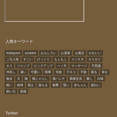
人気キーワード
Instagram
youtube
おもしろい
お昼寝
お風呂
かわいい
ご主人様
すごい
びっくり
もふもふ
インスタ
カリカリ
キス
ジャンプ
ピックアップ
ヘソ天
マッサージ
不思議
仲良し
凄い
可愛い
喧嘩
失敗
子ネコ
子猫
寝る
幸せ
散歩
犬
猫
猫じゃらし
猫パンチ
異種交流
癒し
白猫
眠い
肉球
萌え
落ちる
衝撃
賢い
赤ちゃん
面白い
飼い主
黒猫
Twitter