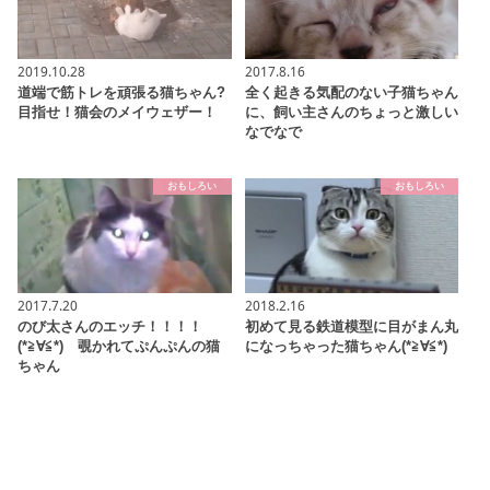
2019.10.28
2017.8.16
道端で筋トレを頑張る猫ちゃん?
全く起きる気配のない子猫ちゃん
目指せ！猫会のメイウェザー！
に、飼い主さんのちょっと激しい
なでなで
おもしろい
おもしろい
2017.7.20
2018.2.16
のび太さんのエッチ！！！！
初めて見る鉄道模型に目がまん丸
(*≧∀≦*) 覗かれてぷんぷんの猫
になっちゃった猫ちゃん(*≧∀≦*)
ちゃん