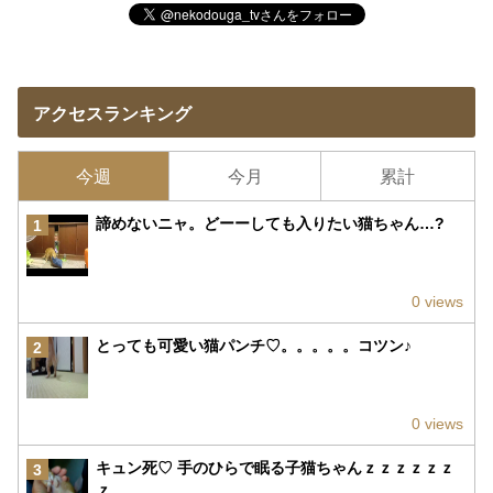
アクセスランキング
今週
今月
累計
諦めないニャ。どーーしても入りたい猫ちゃん…?
1
0 views
とっても可愛い猫パンチ♡。。。。。コツン♪
2
0 views
キュン死♡ 手のひらで眠る子猫ちゃんｚｚｚｚｚｚ
3
ｚ