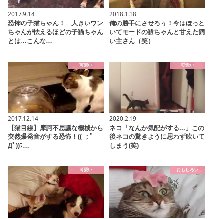
2017.9.14
2018.1.18
恐怖の子猫ちゃん！ 大きいワン
俺の勝手にさせろぅ！今はほっと
ちゃんが怯えるほどの子猫ちゃん
いてモードの猫ちゃんと甘えた飼
とは…こんな…
い主さん（笑）
可愛い
可愛い
2017.12.14
2020.2.19
【猫目線】摩訶不思議な機械から
ネコ「なんか気配がする...」この
突然爆発音がする恐怖！(( ；ﾟ
後ネコの驚きように思わず吹いて
Дﾟ))ﾌ…
しまう(笑)
可愛い
おもしろい