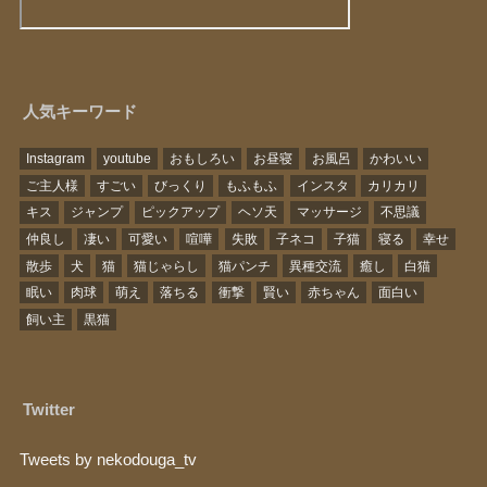
人気キーワード
Instagram
youtube
おもしろい
お昼寝
お風呂
かわいい
ご主人様
すごい
びっくり
もふもふ
インスタ
カリカリ
キス
ジャンプ
ピックアップ
ヘソ天
マッサージ
不思議
仲良し
凄い
可愛い
喧嘩
失敗
子ネコ
子猫
寝る
幸せ
散歩
犬
猫
猫じゃらし
猫パンチ
異種交流
癒し
白猫
眠い
肉球
萌え
落ちる
衝撃
賢い
赤ちゃん
面白い
飼い主
黒猫
Twitter
Tweets by nekodouga_tv