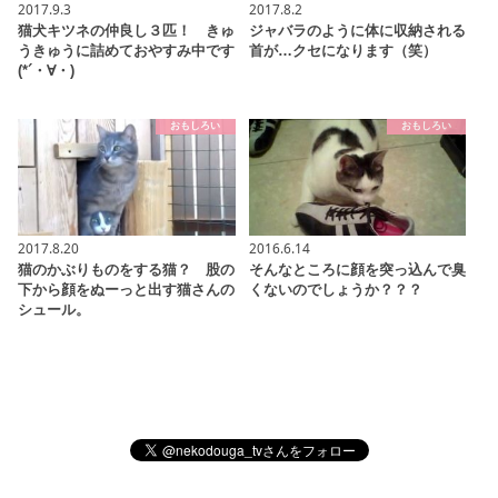
2017.9.3
2017.8.2
猫犬キツネの仲良し３匹！ きゅ
ジャバラのように体に収納される
うきゅうに詰めておやすみ中です
首が…クセになります（笑）
(*´・∀・)
おもしろい
おもしろい
2017.8.20
2016.6.14
猫のかぶりものをする猫？ 股の
そんなところに顔を突っ込んで臭
下から顔をぬーっと出す猫さんの
くないのでしょうか？？？
シュール。