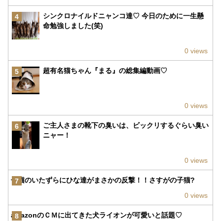
シンクロナイルドニャンコ達♡ 今日のために一生懸
4
命勉強しました(笑)
0 views
超有名猫ちゃん『まる』の総集編動画♡
5
0 views
ご主人さまの靴下の臭いは、ビックリするぐらい臭い
6
ニャー！
0 views
子猫のいたずらにひな達がまさかの反撃！！さすがの子猫?
7
0 views
amazonのＣＭに出てきた犬ライオンが可愛いと話題♡
8