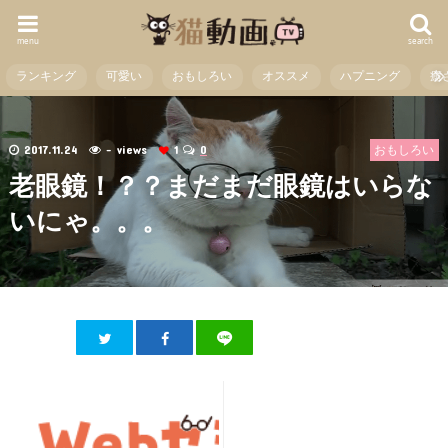
menu
search
ランキング
可愛い
おもしろい
オススメ
ハプニング
癒
2017.11.24
- views
1
0
おもしろい
老眼鏡！？？まだまだ眼鏡はいらな
いにゃ。。。