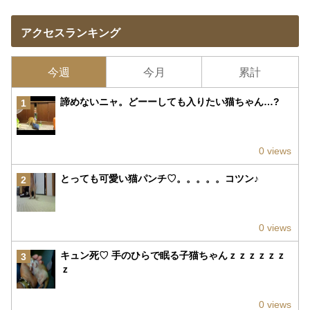
アクセスランキング
今週
今月
累計
諦めないニャ。どーーしても入りたい猫ちゃん…?
1
0 views
とっても可愛い猫パンチ♡。。。。。コツン♪
2
0 views
キュン死♡ 手のひらで眠る子猫ちゃんｚｚｚｚｚｚ
3
ｚ
0 views