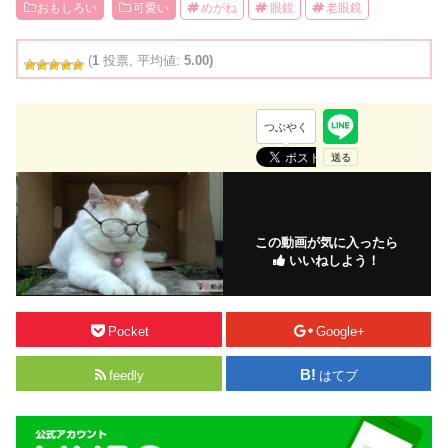
おもしろい
可愛い
めがね
眼鏡
老眼鏡
(
1
投票, 平均値:
5.00)
つぶやく
この動画が気に入ったら
いいねしよう！
Pocket
Google+
feedly
はてブ