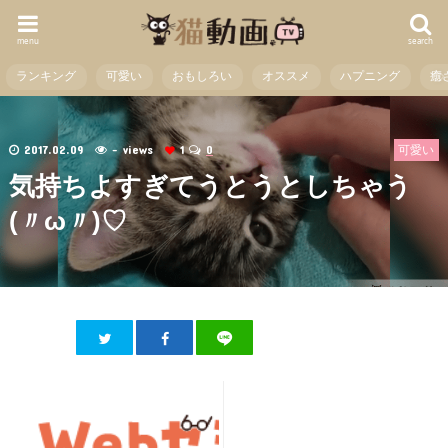
menu
search
ランキング
可愛い
おもしろい
オススメ
ハプニング
癒
2017.02.09
- views
1
0
可愛い
気持ちよすぎてうとうとしちゃう
(〃ω〃)♡