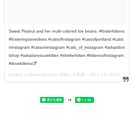
Sweet Peanut and her multi-colored toe beans. #fosterkittens
#fosteringsaveslives #catsofinstagram #catsofportland #catsi
ninstagram #catsoninstagram #cats_of_instagram #adoptdon
tshop #adoptarescuekitten #shelterkitten #kittensofinstagram
#ilovekittens
Sheilaさん(@love2foster)が投稿した動画 –
2017 1月 16 8:59午前 PST