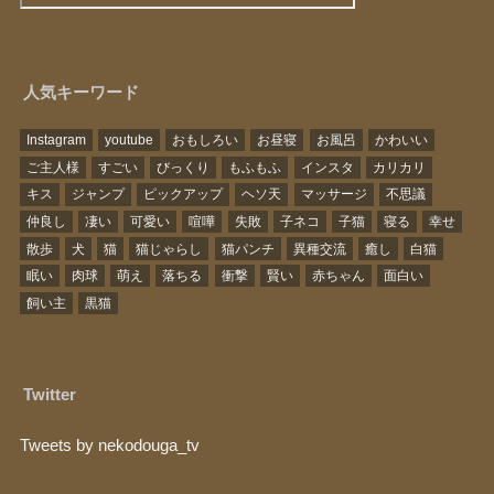
人気キーワード
Instagram
youtube
おもしろい
お昼寝
お風呂
かわいい
ご主人様
すごい
びっくり
もふもふ
インスタ
カリカリ
キス
ジャンプ
ピックアップ
ヘソ天
マッサージ
不思議
仲良し
凄い
可愛い
喧嘩
失敗
子ネコ
子猫
寝る
幸せ
散歩
犬
猫
猫じゃらし
猫パンチ
異種交流
癒し
白猫
眠い
肉球
萌え
落ちる
衝撃
賢い
赤ちゃん
面白い
飼い主
黒猫
Twitter
Tweets by nekodouga_tv