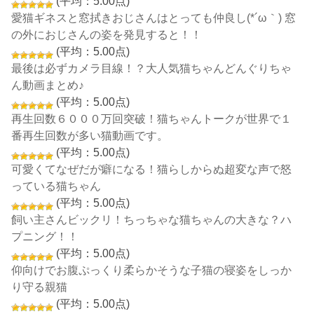
(平均：5.00点)
愛猫ギネスと窓拭きおじさんはとっても仲良し(*´ω｀) 窓
の外におじさんの姿を発見すると！！
(平均：5.00点)
最後は必ずカメラ目線！？大人気猫ちゃんどんぐりちゃ
ん動画まとめ♪
(平均：5.00点)
再生回数６０００万回突破！猫ちゃんトークが世界で１
番再生回数が多い猫動画です。
(平均：5.00点)
可愛くてなぜだが癖になる！猫らしからぬ超変な声で怒
っている猫ちゃん
(平均：5.00点)
飼い主さんビックリ！ちっちゃな猫ちゃんの大きな？ハ
プニング！！
(平均：5.00点)
仰向けでお腹ぷっくり柔らかそうな子猫の寝姿をしっか
り守る親猫
(平均：5.00点)