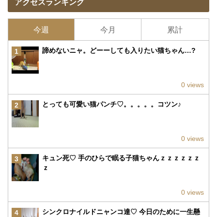
アクセスランキング
今週
今月
累計
諦めないニャ。どーーしても入りたい猫ちゃん…?
1
0 views
とっても可愛い猫パンチ♡。。。。。コツン♪
2
0 views
キュン死♡ 手のひらで眠る子猫ちゃんｚｚｚｚｚｚ
3
ｚ
0 views
シンクロナイルドニャンコ達♡ 今日のために一生懸
4