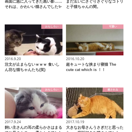
画面に急に入ってきた黒い影……
まだ互いにさぐりさぐりなコトリ
それは、かわいい猫さんでした✨
と子猫ちゃんの間。
おもしろい
可愛い
2016.9.20
2016.10.20
注文が止まらないｗｗｗ 食いし
超キュートな挟まり寝猫 The
ん坊な猫ちゃんたち(笑)
cute cat which is ！！
おもしろい
癒される
2017.9.24
2017.10.19
飼い主さんの耳の柔らかさはまる
大きなお母さんうさぎだと思った