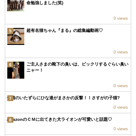
命勉強しました(笑)
0 views
超有名猫ちゃん『まる』の総集編動画♡
5
0 views
ご主人さまの靴下の臭いは、ビックリするぐらい臭い
6
ニャー！
0 views
子猫のいたずらにひな達がまさかの反撃！！さすがの子猫?
7
0 views
amazonのＣＭに出てきた犬ライオンが可愛いと話題♡
8
0 views