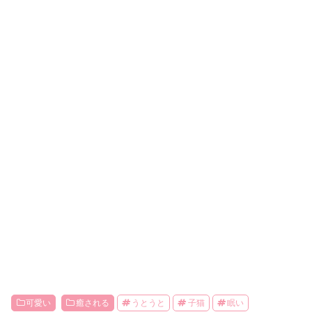
可愛い
癒される
うとうと
子猫
眠い