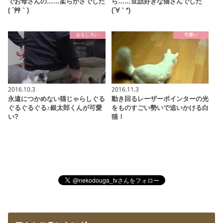
でお母さんの……柔らかさでした
ら……世話好きな猫さんでした
( ´艸｀)
(´∀｀*)
おもしろい
可愛い
2016.10.3
2016.11.3
永遠につかめない猫じゃらしぐる
動き回るレーザーポインターの光
ぐるぐるぐる♪銀太郎くんが可愛
をものすごい勢いで追いかける白
い?
猫！