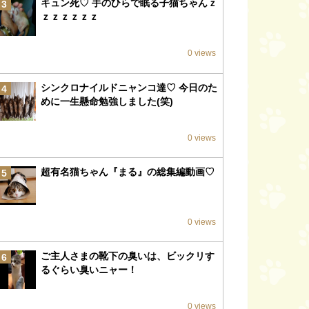
キュン死♡ 手のひらで眠る子猫ちゃんｚ
3
ｚｚｚｚｚｚ
0 views
シンクロナイルドニャンコ達♡ 今日のた
4
めに一生懸命勉強しました(笑)
0 views
超有名猫ちゃん『まる』の総集編動画♡
5
0 views
ご主人さまの靴下の臭いは、ビックリす
6
るぐらい臭いニャー！
0 views