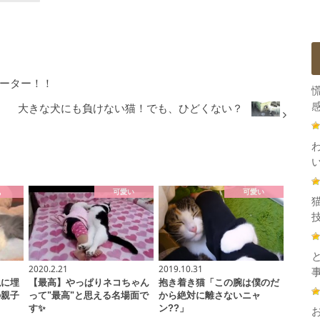
ベーター！！
感
大きな犬にも負けない猫！でも、ひどくない？
気
可愛い
可愛い
技
2020.2.21
2019.10.31
塊に埋
【最高】やっぱりネコちゃん
抱き着き猫「この腕は僕のだ
の親子
って"最高"と思える名場面で
から絶対に離さないニャ
す✨
ン??」