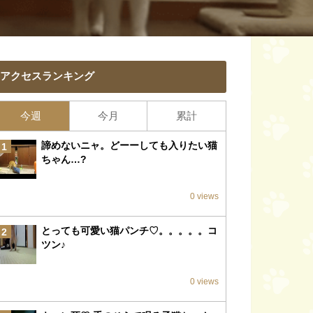
アクセスランキング
今週
今月
累計
諦めないニャ。どーーしても入りたい猫
1
ちゃん…?
0 views
とっても可愛い猫パンチ♡。。。。。コ
2
ツン♪
0 views