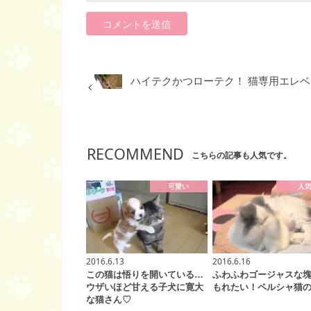
ハイテクかつローテク！ 猫専用エレ
RECOMMEND
こちらの記事も人気です。
可愛い
人
2016.6.13
2016.6.16
この猫は悟りを開いている…
ふわふわゴージャスな
ウザいほど甘える子犬に寛大
もれたい！ペルシャ猫
な猫さん♡