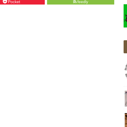
Pocket
feedly