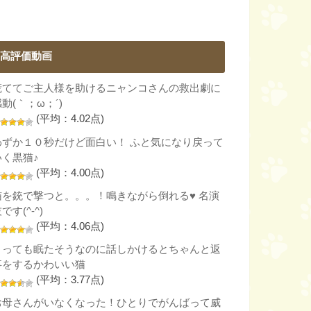
高評価動画
慌ててご主人様を助けるニャンコさんの救出劇に
動(｀；ω；´)
(平均：4.02点)
わずか１０秒だけど面白い！ ふと気になり戻って
いく黒猫♪
(平均：4.00点)
猫を銃で撃つと。。。！鳴きながら倒れる♥ 名演
です(^-^)
(平均：4.06点)
とっても眠たそうなのに話しかけるとちゃんと返
事をするかわいい猫
(平均：3.77点)
お母さんがいなくなった！ひとりでがんばって威