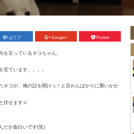
はてブ
Google+
Pocket
句を言っているネコちゃん。
を見ています。。。。
たネコが、俺の話を聞けっ！と言わんばかりに襲いかか
伏せます☺️
だか面白いです(笑)