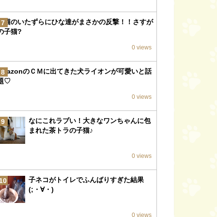
子猫のいたずらにひな達がまさかの反撃！！さすが
7
の子猫?
0 views
amazonのＣＭに出てきた犬ライオンが可愛いと話
8
題♡
0 views
なにこれラブい！大きなワンちゃんに包
9
まれた茶トラの子猫♪
0 views
子ネコがトイレでふんばりすぎた結果
10
(;・∀・)
0 views