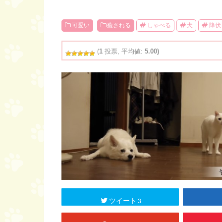
可愛い
癒される
しゃべる
犬
降伏
(
1
投票, 平均値:
5.00)
ツイート
3