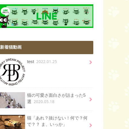
新着猫動画
2022.01.25
test
猫の可愛さ面白さが詰まった5
2020.05.18
選
猫「あれ？抜けない！何で？何
で？？ ま、いっか」