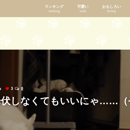
ランキング
可愛い
おもしろい
ranking
cute
funny
ws
3
0
伏しなくてもいいにゃ……（