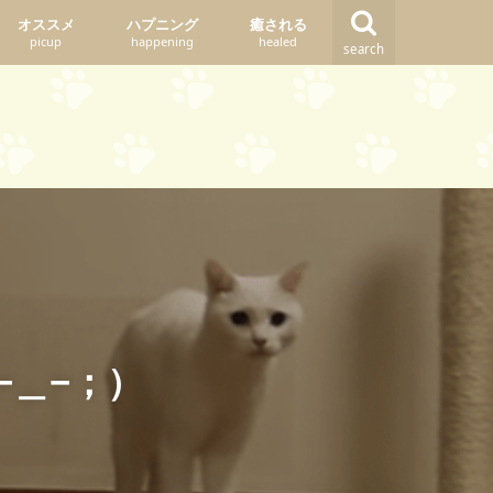
オススメ
ハプニング
癒される
picup
happening
healed
search
−＿−；）