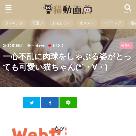
menu
search
ランキング
可愛い
おもしろい
オススメ
ハプニング
癒
2017.08.11
- views
8
0
可愛い
一心不乱に肉球をしゃぶる姿がとっ
ても可愛い猫ちゃん(*´・∀・)