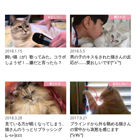
おもしろい
癒される
2018.1.15
2018.5.5
飼い猫（が）歌ってみた。コラボ
男の子のキスをされた猫さんの反
しようぜ！…嫌だと言ったら？
応が……愛おしいです(*´ｪ`*)
癒される
おもしろい
2018.3.28
2017.9.21
見ている方が眠くなってしまう、
ブラインドから外を眺める猫さん
猫さんのうっとりブラッシング
の背中から哀愁を感じます
(｡-ω-)zzz
(*≧∀≦*)