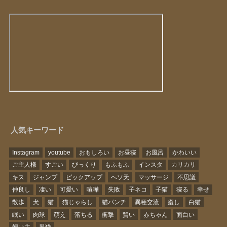
人気キーワード
Instagram
youtube
おもしろい
お昼寝
お風呂
かわいい
ご主人様
すごい
びっくり
もふもふ
インスタ
カリカリ
キス
ジャンプ
ピックアップ
ヘソ天
マッサージ
不思議
仲良し
凄い
可愛い
喧嘩
失敗
子ネコ
子猫
寝る
幸せ
散歩
犬
猫
猫じゃらし
猫パンチ
異種交流
癒し
白猫
眠い
肉球
萌え
落ちる
衝撃
賢い
赤ちゃん
面白い