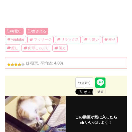
可愛い
癒される
youtube
マッサージ
リラックス
可愛い
幸せ
癒し
肉球しゃぶり
萌え
(
1
投票, 平均値:
4.00)
つぶやく
この動画が気に入ったら
いいねしよう！