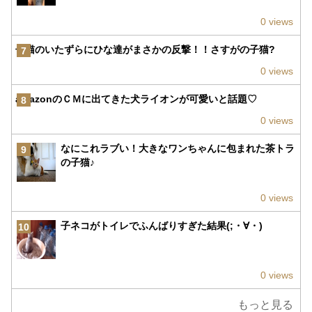
0 views
子猫のいたずらにひな達がまさかの反撃！！さすがの子猫?
7
0 views
amazonのＣＭに出てきた犬ライオンが可愛いと話題♡
8
0 views
なにこれラブい！大きなワンちゃんに包まれた茶トラ
9
の子猫♪
0 views
子ネコがトイレでふんばりすぎた結果(;・∀・)
10
0 views
もっと見る