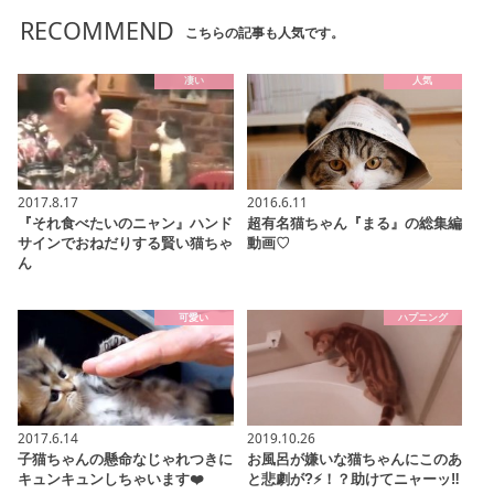
RECOMMEND
こちらの記事も人気です。
凄い
人気
2017.8.17
2016.6.11
『それ食べたいのニャン』ハンド
超有名猫ちゃん『まる』の総集編
サインでおねだりする賢い猫ちゃ
動画♡
ん
可愛い
ハプニング
2017.6.14
2019.10.26
子猫ちゃんの懸命なじゃれつきに
お風呂が嫌いな猫ちゃんにこのあ
キュンキュンしちゃいます❤️
と悲劇が?⚡！？助けてニャーッ‼