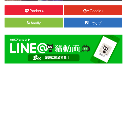
Pocket
Google+
4
feedly
はてブ