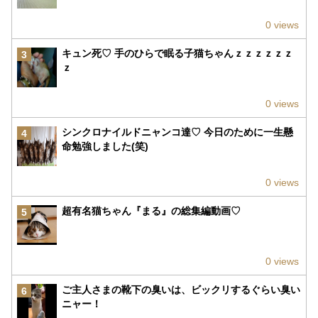
0 views
キュン死♡ 手のひらで眠る子猫ちゃんｚｚｚｚｚｚ
3
ｚ
0 views
シンクロナイルドニャンコ達♡ 今日のために一生懸
4
命勉強しました(笑)
0 views
超有名猫ちゃん『まる』の総集編動画♡
5
0 views
ご主人さまの靴下の臭いは、ビックリするぐらい臭い
6
ニャー！