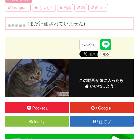
Instagram
もふもふ
会話
猫
面白い
(まだ評価されていません)
つぶやく
この動画が気に入ったら
いいねしよう！
Pocket
Google+
1
feedly
はてブ