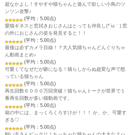
超なかよし！すやすや猫ちゃんと遊んで欲しい小鳥のツ
ンツン攻撃♪
(平均：5.00点)
愛猫ギネスと窓拭きおじさんはとっても仲良し(*´ω｀) 窓
の外におじさんの姿を発見すると！！
(平均：5.00点)
最後は必ずカメラ目線！？大人気猫ちゃんどんぐりちゃ
ん動画まとめ♪
(平均：5.00点)
可愛くてなぜだが癖になる！猫らしからぬ超変な声で怒
っている猫ちゃん
(平均：5.00点)
再生回数６０００万回突破！猫ちゃんトークが世界で１
番再生回数が多い猫動画です。
(平均：5.00点)
箱の中には、まっくろくろすけが！！！ か、か、可愛す
ぎる♡
(平均：5.00点)
飼い主さんビックリ！ちっちゃな猫ちゃんの大きな？ハ