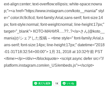
ext-align:center; text-overflow:ellipsis; white-space:nowra
p;”><a href=”https://www.instagram.com/koto__mania/” styl
e=” color:#c9c8cd; font-family:Arial,sans-serif; font-size:14
px; font-style:normal; font-weight:normal; line-height:17px;”
target=”_blank”> КОТО-МАНИЯ….??..?</a>さん(@koto__
mania)がシェアした投稿 – <time style=” font-family:Arial,s
ans-serif; font-size:14px; line-height:17px;” datetime=”2018
-01-31T18:32:54+00:00″> 1月 31, 2018 at 10:32午前 PST
</time></p></div></blockquote> <script async defer src=”//
platform.instagram.com/en_US/embeds.js”></script>