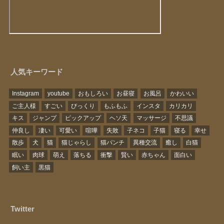
人気キーワード
Instagram
youtube
おもしろい
お昼寝
お風呂
かわいい
ご主人様
すごい
びっくり
もふもふ
インスタ
カリカリ
キス
ジャンプ
ピックアップ
ヘソ天
マッサージ
不思議
仲良し
凄い
可愛い
喧嘩
失敗
子ネコ
子猫
寝る
幸せ
散歩
犬
猫
猫じゃらし
猫パンチ
異種交流
癒し
白猫
眠い
肉球
萌え
落ちる
衝撃
賢い
赤ちゃん
面白い
飼い主
黒猫
Twitter