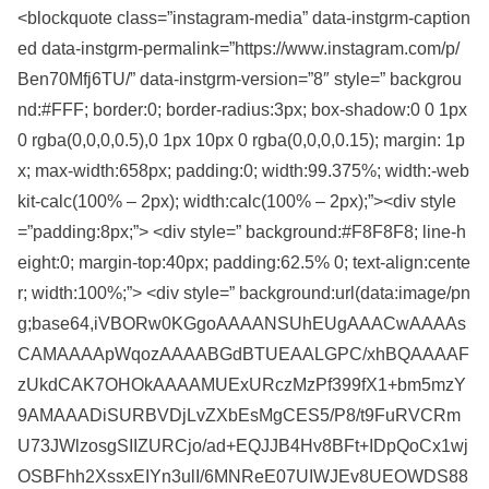
<blockquote class=”instagram-media” data-instgrm-caption
ed data-instgrm-permalink=”https://www.instagram.com/p/
Ben70Mfj6TU/” data-instgrm-version=”8″ style=” backgrou
nd:#FFF; border:0; border-radius:3px; box-shadow:0 0 1px
0 rgba(0,0,0,0.5),0 1px 10px 0 rgba(0,0,0,0.15); margin: 1p
x; max-width:658px; padding:0; width:99.375%; width:-web
kit-calc(100% – 2px); width:calc(100% – 2px);”><div style
=”padding:8px;”> <div style=” background:#F8F8F8; line-h
eight:0; margin-top:40px; padding:62.5% 0; text-align:cente
r; width:100%;”> <div style=” background:url(data:image/pn
g;base64,iVBORw0KGgoAAAANSUhEUgAAACwAAAAs
CAMAAAApWqozAAAABGdBTUEAALGPC/xhBQAAAAF
zUkdCAK7OHOkAAAAMUExURczMzPf399fX1+bm5mzY
9AMAAADiSURBVDjLvZXbEsMgCES5/P8/t9FuRVCRm
U73JWlzosgSIIZURCjo/ad+EQJJB4Hv8BFt+IDpQoCx1wj
OSBFhh2XssxEIYn3ulI/6MNReE07UIWJEv8UEOWDS88