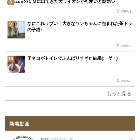
amazonのＣＭに出てきた犬ライオンが可愛いと話題♡
8
0 views
なにこれラブい！大きなワンちゃんに包まれた茶トラ
9
の子猫♪
0 views
子ネコがトイレでふんばりすぎた結果(;・∀・)
10
0 views
もっと見る
新着動画
2022.01.25
test