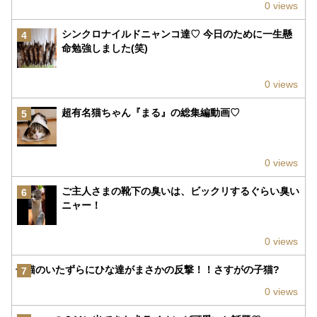
0 views
シンクロナイルドニャンコ達♡ 今日のために一生懸
4
命勉強しました(笑)
0 views
超有名猫ちゃん『まる』の総集編動画♡
5
0 views
ご主人さまの靴下の臭いは、ビックリするぐらい臭い
6
ニャー！
0 views
子猫のいたずらにひな達がまさかの反撃！！さすがの子猫?
7
0 views