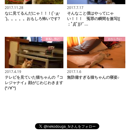
2017.11.28
2017.7.17
なに見てるんだにゃ！！！(`･д･
そんなこと僕はやってにゃ
´)。。。。。おもしろ怖いです?
い！！！ 冤罪の瞬間を激写((
；ﾟДﾟ))ﾌﾞ…
おもしろい
おもしろい
2017.4.19
2017.1.6
テレビを見ていた猫ちゃんの『コ
無防備すぎる猫ちゃんの寝姿♪
レジャナイ』顔がじわじわきます
(*ﾉ∀`*)