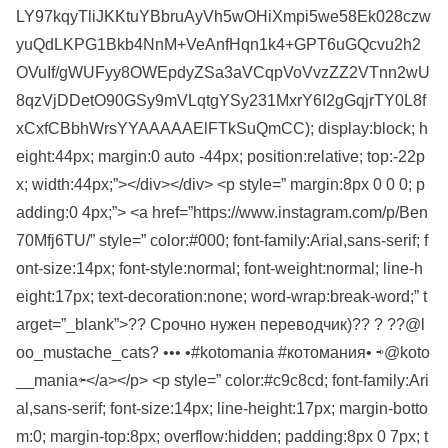
LY97kqyTliJKKtuYBbruAyVh5wOHiXmpi5we58Ek028czw
yuQdLKPG1Bkb4NnM+VeAnfHqn1k4+GPT6uGQcvu2h2
OVuIf/gWUFyy8OWEpdyZSa3aVCqpVoVvzZZ2VTnn2wU
8qzVjDDetO90GSy9mVLqtgYSy231MxrY6I2gGqjrTY0L8f
xCxfCBbhWrsYYAAAAAElFTkSuQmCC); display:block; h
eight:44px; margin:0 auto -44px; position:relative; top:-22p
x; width:44px;”></div></div> <p style=” margin:8px 0 0 0; p
adding:0 4px;”> <a href=”https://www.instagram.com/p/Ben
70Mfj6TU/” style=” color:#000; font-family:Arial,sans-serif; f
ont-size:14px; font-style:normal; font-weight:normal; line-h
eight:17px; text-decoration:none; word-wrap:break-word;” t
arget=”_blank”>?? Срочно нужен переводчик)?? ? ??@l
oo_mustache_cats? ••• •#kotomania #котомания• ⇨@koto
__mania⇦</a></p> <p style=” color:#c9c8cd; font-family:Ari
al,sans-serif; font-size:14px; line-height:17px; margin-botto
m:0; margin-top:8px; overflow:hidden; padding:8px 0 7px; t