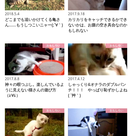
2018.5.4
2017.9.18
どこまでも追いかけてくる亀さ
カリカリをキャッチできるかでき
ん......もうしつこいニャー(;´∀｀)
ないかは、お腹の空き具合なのか
もしれない
おもしろい
おもしろい
2017.8.8
2017.4.12
神々の暇つぶし。楽しんでいるよ
しゃっくり&オナラのダブルパン
うに見えない猫さんの遊び方
チ！！！ やっぱり恥ずかしよね
（≧∀≦）
( ´艸｀)
おもしろい
おもしろい