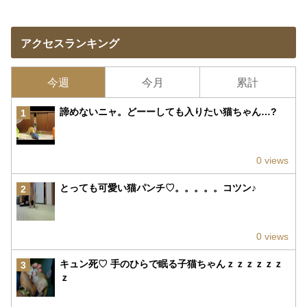
アクセスランキング
今週
今月
累計
諦めないニャ。どーーしても入りたい猫ちゃん…?
1
0 views
とっても可愛い猫パンチ♡。。。。。コツン♪
2
0 views
キュン死♡ 手のひらで眠る子猫ちゃんｚｚｚｚｚｚ
3
ｚ