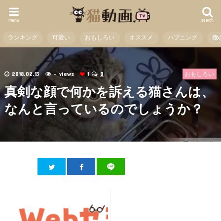
menu
search
ランキング
可愛い
おもしろい
オススメ
ハプニング
癒
2018.02.13
- views
1
0
おもしろい
真剣な顔で何かを訴える猫さんは、
なんと言っているのでしょうか？