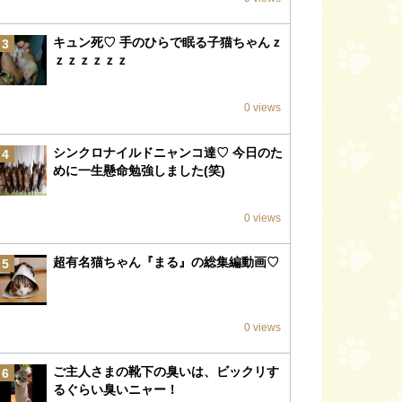
キュン死♡ 手のひらで眠る子猫ちゃんｚ
3
ｚｚｚｚｚｚ
0 views
シンクロナイルドニャンコ達♡ 今日のた
4
めに一生懸命勉強しました(笑)
0 views
超有名猫ちゃん『まる』の総集編動画♡
5
0 views
ご主人さまの靴下の臭いは、ビックリす
6
るぐらい臭いニャー！