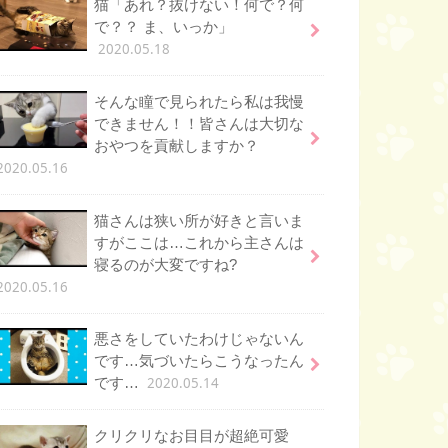
猫「あれ？抜けない！何で？何
で？？ ま、いっか」
2020.05.18
そんな瞳で見られたら私は我慢
できません！！皆さんは大切な
おやつを貢献しますか？
2020.05.16
猫さんは狭い所が好きと言いま
すがここは…これから主さんは
寝るのが大変ですね?
2020.05.16
悪さをしていたわけじゃないん
です…気づいたらこうなったん
2020.05.14
です…
クリクリなお目目が超絶可愛