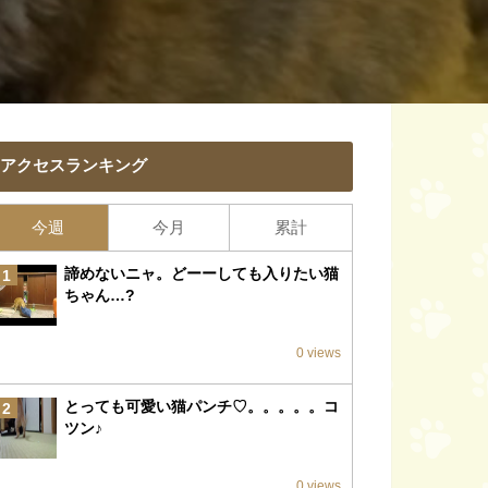
アクセスランキング
今週
今月
累計
諦めないニャ。どーーしても入りたい猫
1
ちゃん…?
0 views
とっても可愛い猫パンチ♡。。。。。コ
2
ツン♪
0 views