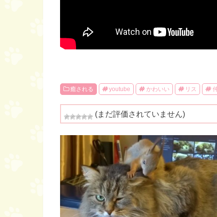
癒される
youtube
かわいい
リス
(まだ評価されていません)