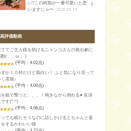
い?この時期が一番可愛いと思
2020.05.14
いますにゃ〜
高評価動画
慌ててご主人様を助けるニャンコさんの救出劇に
動(｀；ω；´)
(平均：4.02点)
わずか１０秒だけど面白い！ ふと気になり戻って
いく黒猫♪
(平均：4.00点)
猫を銃で撃つと。。。！鳴きながら倒れる♥ 名演
です(^-^)
(平均：4.06点)
とっても眠たそうなのに話しかけるとちゃんと返
事をするかわいい猫
(平均：3.77点)