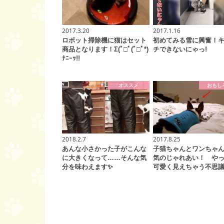
2017.3.20
2017.1.16
ロボット掃除機に猫はセット
初めてみる雪に興奮！
商品となります！Σ(ﾟ□ﾟ(ﾟ□ﾟ*)
チできないにゃっ!
ﾅﾆｰｯ!!
オススメ
おもし
2018.2.7
2017.8.25
あんな小さかった子がこんな
子猫ちゃんとワンちゃ
に大きくなって……そんな気
気のじゃれあい！ や
分を味わえます✨
可愛く見えちゃう不思議