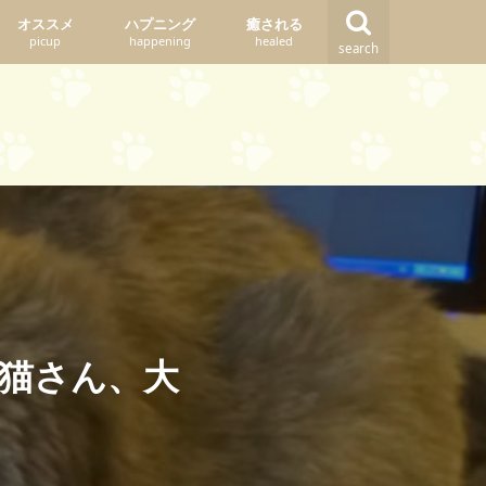
オススメ
ハプニング
癒される
picup
happening
healed
search
猫さん、大