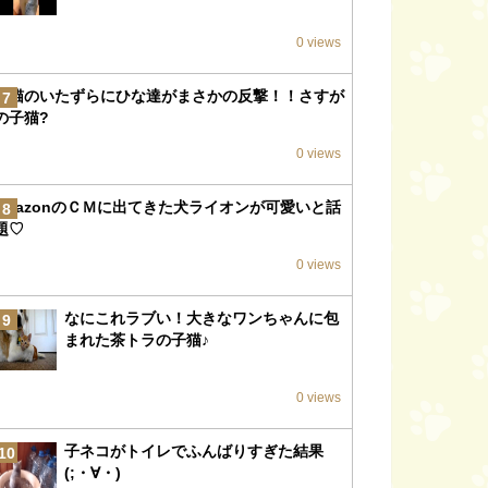
0 views
子猫のいたずらにひな達がまさかの反撃！！さすが
7
の子猫?
0 views
amazonのＣＭに出てきた犬ライオンが可愛いと話
8
題♡
0 views
なにこれラブい！大きなワンちゃんに包
9
まれた茶トラの子猫♪
0 views
子ネコがトイレでふんばりすぎた結果
10
(;・∀・)