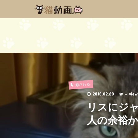
癒される
2018.02.20
- vi
リスにジ
人の余裕か