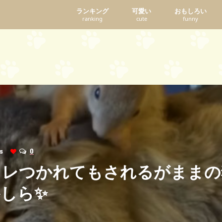
ランキング
可愛い
おもしろい
ranking
cute
funny
ews
0
ャレつかれてもされるがままの
しら✨