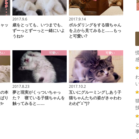
2017.9.6
2017.9.14
キャッ
歳をとっても、いつまでも、
ボルダリングをする猫ちゃん
ずーっとずーっと一緒にいよ
を上から見てみると……もっ
うね✨
と可愛い?
ろい
可愛い
可愛い
感
2017.8.23
2017.10.2
んの本
夢と現実がくっついちゃっ
互いにグルーミングしあう子
っぱり
た？ 寝ている子猫ちゃんを
猫ちゃんたちの姿がきゃわわ
✨
触ってみると……
わわ(*´ｪ`*)?
技