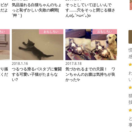
レビが
気品溢れる白猫ちゃんのちょ
そっとしていてほしいんで
んだよ
っと恥ずかしい失敗の瞬間(
す……穴をそっと閉じる猫さ
´艸｀)
んo(｡´>ω<`｡)o
ろい
おもしろい
おもしろい
感
2018.1.16
2017.8.18
ぽり掻
つるつる滑るバスタブに奮闘
気づかれるまでの天国！ ワ
覧くだ
する可愛い子猫がたまらな
ンちゃんのお腹は気持ちが良
い?
かった✨
技