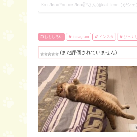
Кот Леон?он же Лео✌️?さん(@cat_leon_)
おもしろい
Instagram
インスタ
びっく
(まだ評価されていません)