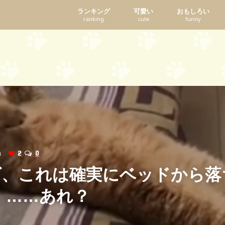
ランキング
可愛い
おもしろい
ranking
cute
funny
ws
2
0
ズ、これは確実にベッドから落
 ……あれ？