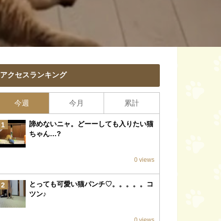
アクセスランキング
今週
今月
累計
諦めないニャ。どーーしても入りたい猫
1
ちゃん…?
0 views
とっても可愛い猫パンチ♡。。。。。コ
2
ツン♪
0 views