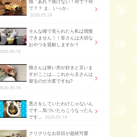
猫「あれ？抜けない！何で？何
で？？ ま、いっか」
2020.05.18
そんな瞳で見られたら私は我慢
できません！！皆さんは大切な
おやつを貢献しますか？
2020.05.16
猫さんは狭い所が好きと言いま
すがここは…これから主さんは
寝るのが大変ですね?
2020.05.16
悪さをしていたわけじゃないん
です…気づいたらこうなったん
2020.05.14
です…
クリクリなお目目が超絶可愛