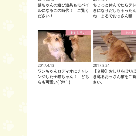
猫ちゃんの遊び道具もモバイ
ちょっと休んでたらテ
ルになるこの時代！ ご覧く
きになりだしちゃった
ださい！
ね…まるでおっさん猫
おもしろい
おもし
2017.4.13
2017.8.24
ワンちゃんロディオにチャレ
【９秒】おしりをぽり
ンジした子猫ちゃん！ どち
き毟るおっさん猫をご
らも可愛い( ´艸｀)
さい。