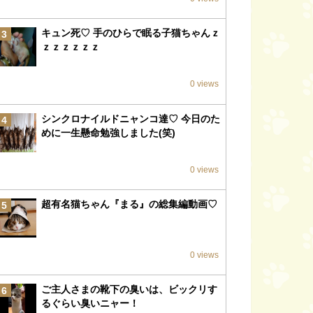
キュン死♡ 手のひらで眠る子猫ちゃんｚ
3
ｚｚｚｚｚｚ
0 views
シンクロナイルドニャンコ達♡ 今日のた
4
めに一生懸命勉強しました(笑)
0 views
超有名猫ちゃん『まる』の総集編動画♡
5
0 views
ご主人さまの靴下の臭いは、ビックリす
6
るぐらい臭いニャー！