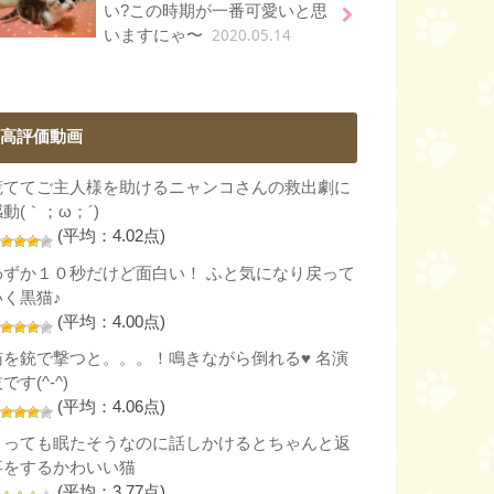
い?この時期が一番可愛いと思
2020.05.14
いますにゃ〜
高評価動画
慌ててご主人様を助けるニャンコさんの救出劇に
動(｀；ω；´)
(平均：4.02点)
わずか１０秒だけど面白い！ ふと気になり戻って
いく黒猫♪
(平均：4.00点)
猫を銃で撃つと。。。！鳴きながら倒れる♥ 名演
です(^-^)
(平均：4.06点)
とっても眠たそうなのに話しかけるとちゃんと返
事をするかわいい猫
(平均：3.77点)