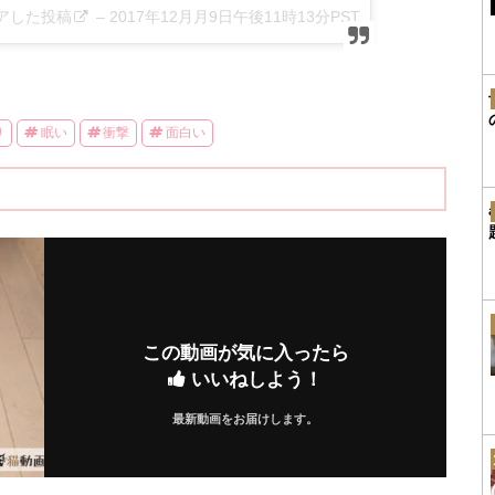
がシェアした投稿
–
2017年12月月9日午後11時13分PST
り
眠い
衝撃
面白い
この動画が気に入ったら
いいねしよう！
最新動画をお届けします。