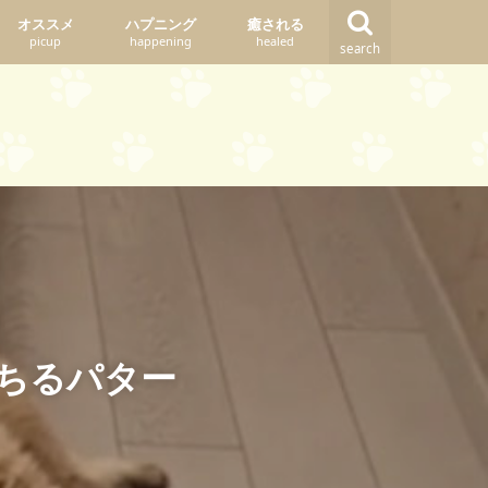
オススメ
ハプニング
癒される
picup
happening
healed
search
ちるパター