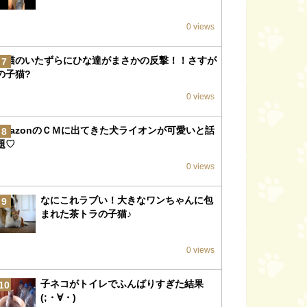
0 views
子猫のいたずらにひな達がまさかの反撃！！さすが
7
の子猫?
0 views
amazonのＣＭに出てきた犬ライオンが可愛いと話
8
題♡
0 views
なにこれラブい！大きなワンちゃんに包
9
まれた茶トラの子猫♪
0 views
子ネコがトイレでふんばりすぎた結果
10
(;・∀・)