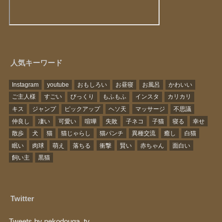
人気キーワード
Instagram
youtube
おもしろい
お昼寝
お風呂
かわいい
ご主人様
すごい
びっくり
もふもふ
インスタ
カリカリ
キス
ジャンプ
ピックアップ
ヘソ天
マッサージ
不思議
仲良し
凄い
可愛い
喧嘩
失敗
子ネコ
子猫
寝る
幸せ
散歩
犬
猫
猫じゃらし
猫パンチ
異種交流
癒し
白猫
眠い
肉球
萌え
落ちる
衝撃
賢い
赤ちゃん
面白い
飼い主
黒猫
Twitter
Tweets by nekodouga_tv