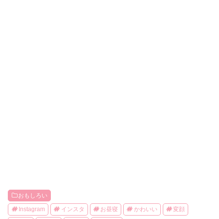
おもしろい
Instagram
インスタ
お昼寝
かわいい
変顔