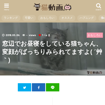
menu
search
ランキング
可愛い
おもしろい
オススメ
ハプニング
癒
2018.05.06
- views
1
0
おもしろい
窓辺でお昼寝をしている猫ちゃん、
変顔がばっちりみられてますよ( ´艸
｀)