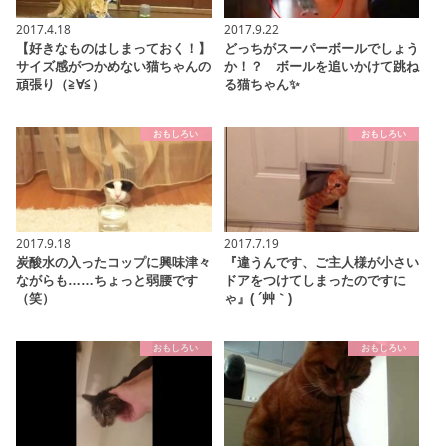
2017.4.18
2017.9.22
【好きなものはしまっておく！】
どっちがスーパーボールでしょう
サイズ感がつかめない猫ちゃんの
か！？ ボールを追いかけて跳ね
頑張り（≧∀≦）
る猫ちゃん✨
おもしろい
おもしろい
2017.9.18
2017.7.19
炭酸水の入ったコップに興味津々
『違うんです、ご主人様が小さい
ながらも……ちょっと弱腰です
ドアをつけてしまったのですに
（笑）
ゃ』( ´艸｀)
おもしろい
おもしろい