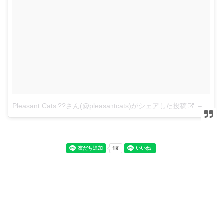
Pleasant Cats ??さん(@pleasantcats)がシェアした投稿
–
201