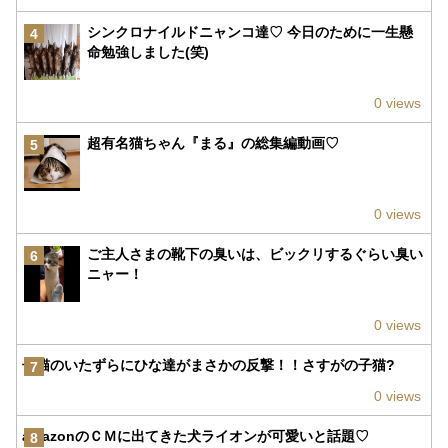
シンクロナイルドニャンコ達♡ 今日のために一生懸
4
命勉強しました(笑)
0 views
超有名猫ちゃん『まる』の総集編動画♡
5
0 views
ご主人さまの靴下の臭いは、ビックリするぐらい臭い
6
ニャー！
0 views
子猫のいたずらにひな達がまさかの反撃！！さすがの子猫?
7
0 views
amazonのＣＭに出てきた犬ライオンが可愛いと話題♡
8