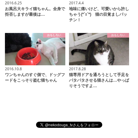
2016.6.25
2017.4.4
お風呂大キライ猫ちゃん。全身で
地味に痛いけど、可愛いから許し
拒否しますが最後は…
ちゃう(*´ｪ`*) 猫の目覚ましパッ
チン！
おもしろい
おもしろい
2016.10.8
2017.8.28
ワンちゃんのすぐ側で、ドッグフ
猫専用ドアを通ろうとして手足を
ードをこっそり盗む猫ちゃん
パタパタさせる猫さんは…やっぱ
りそうですよ…