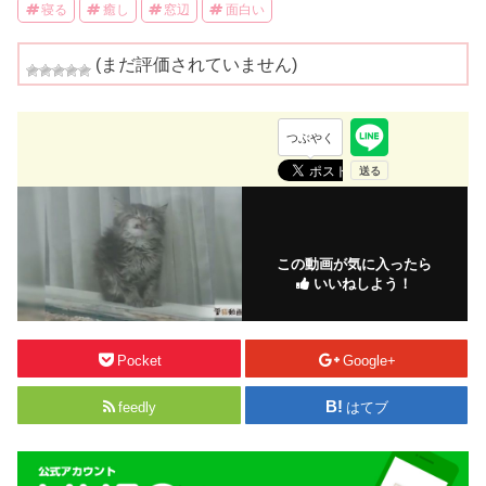
寝る
癒し
窓辺
面白い
(まだ評価されていません)
つぶやく
この動画が気に入ったら
いいねしよう！
Pocket
Google+
feedly
はてブ