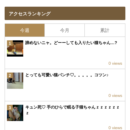
アクセスランキング
今週
今月
累計
諦めないニャ。どーーしても入りたい猫ちゃん…?
1
0 views
とっても可愛い猫パンチ♡。。。。。コツン♪
2
0 views
キュン死♡ 手のひらで眠る子猫ちゃんｚｚｚｚｚｚ
3
ｚ
0 views