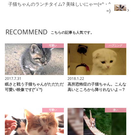
子猫ちゃんのランチタイム? 美味しいにゃー(=^・^
=)
RECOMMEND
こちらの記事も人気です。
可愛い
ハプニング
2017.7.31
2018.1.22
眠さと戦う子猫ちゃんがただただ
高所恐怖症の子猫ちゃん。こんな
可愛い映像です(*´ｪ`*)
高いところから降りれないよ～?
可愛い
凄い