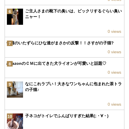
ご主人さまの靴下の臭いは、ビックリするぐらい臭い
6
ニャー！
0 views
子猫のいたずらにひな達がまさかの反撃！！さすがの子猫?
7
0 views
amazonのＣＭに出てきた犬ライオンが可愛いと話題♡
8
0 views
なにこれラブい！大きなワンちゃんに包まれた茶トラ
9
の子猫♪
0 views
子ネコがトイレでふんばりすぎた結果(;・∀・)
10