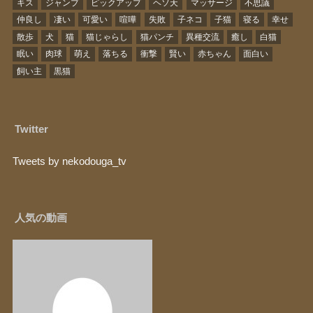
キス
ジャンプ
ピックアップ
ヘソ天
マッサージ
不思議
仲良し
凄い
可愛い
喧嘩
失敗
子ネコ
子猫
寝る
幸せ
散歩
犬
猫
猫じゃらし
猫パンチ
異種交流
癒し
白猫
眠い
肉球
萌え
落ちる
衝撃
賢い
赤ちゃん
面白い
飼い主
黒猫
Twitter
Tweets by nekodouga_tv
人気の動画