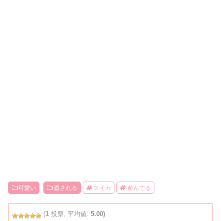
可愛い
癒される
スイカ
遊んでる
(
1
投票, 平均値:
5.00)