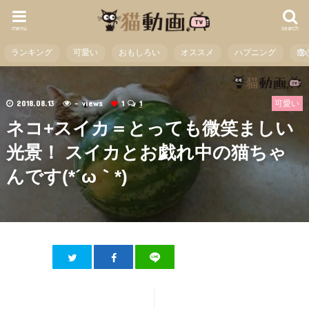
menu
search
ランキング
可愛い
おもしろい
オススメ
ハプニング
癒
2018.08.13
- views
1
1
可愛い
ネコ+スイカ＝とっても微笑ましい
光景！ スイカとお戯れ中の猫ちゃ
んです(*´ω｀*)