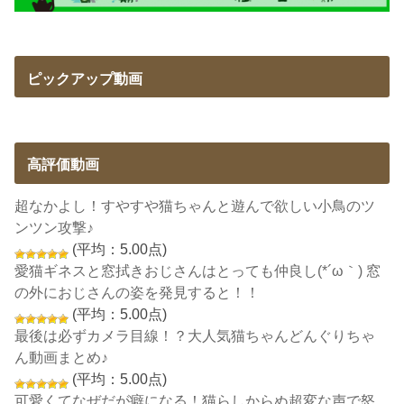
ピックアップ動画
高評価動画
超なかよし！すやすや猫ちゃんと遊んで欲しい小鳥のツ
ンツン攻撃♪
(平均：5.00点)
愛猫ギネスと窓拭きおじさんはとっても仲良し(*´ω｀) 窓
の外におじさんの姿を発見すると！！
(平均：5.00点)
最後は必ずカメラ目線！？大人気猫ちゃんどんぐりちゃ
ん動画まとめ♪
(平均：5.00点)
可愛くてなぜだが癖になる！猫らしからぬ超変な声で怒