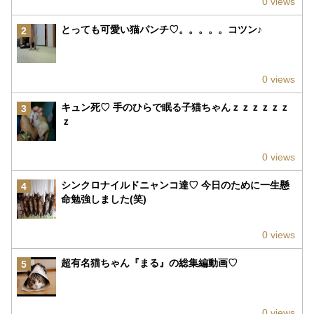
0 views
とっても可愛い猫パンチ♡。。。。。コツン♪
2
0 views
キュン死♡ 手のひらで眠る子猫ちゃんｚｚｚｚｚｚ
3
ｚ
0 views
シンクロナイルドニャンコ達♡ 今日のために一生懸
4
命勉強しました(笑)
0 views
超有名猫ちゃん『まる』の総集編動画♡
5
0 views