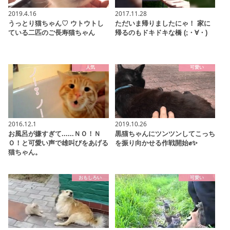
2019.4.16
2017.11.28
うっとり猫ちゃん♡ ウトウトし
ただいま帰りましたにゃ！ 家に
ている二匹のご長寿猫ちゃん
帰るのもドキドキな橋 (;・∀・)
人気
可愛い
2016.12.1
2019.10.26
お風呂が嫌すぎて......ＮＯ！Ｎ
黒猫ちゃんにツンツンしてこっち
Ｏ！と可愛い声で雄叫びをあげる
を振り向かせる作戦開始✊✨
猫ちゃん。
おもしろい
可愛い