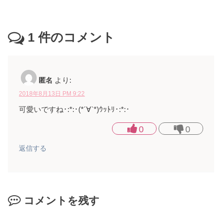
1
件のコメント
匿名
より:
2018年8月13日 PM 9:22
可愛いですね･:*:･(*´∀`*)ｳｯﾄﾘ･:*:･
0
0
返信する
コメントを残す